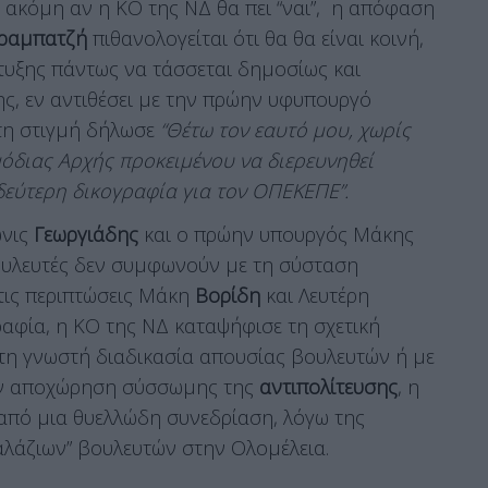
ο ακόμη αν η ΚΟ της ΝΔ θα πει “ναι”, η απόφαση
 Αραμπατζή
πιθανολογείται ότι θα θα είναι κοινή,
υξης πάντως να τάσσεται δημοσίως και
ς, εν αντιθέσει με την πρώην υφυπουργό
τη στιγμή δήλωσε
“Θέτω τον εαυτό μου, χωρίς
μόδιας Αρχής προκειμένου να διερευνηθεί
εύτερη δικογραφία για τον ΟΠΕΚΕΠΕ”.
ωνις
Γεωργιάδης
και ο πρώην υπουργός Μάκης
 βουλευτές δεν συμφωνούν με τη σύσταση
στις περιπτώσεις Μάκη
Βορίδη
και Λευτέρη
αφία, η ΚΟ της ΝΔ καταψήφισε τη σχετική
τη γνωστή διαδικασία απουσίας βουλευτών ή με
την αποχώρηση σύσσωμης της
αντιπολίτευσης
, η
από μια θυελλώδη συνεδρίαση, λόγω της
αλάζιων” βουλευτών στην Ολομέλεια.