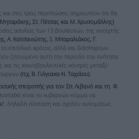
 και στις τρεις περιπτώσεις σημειωτέον ότι θα
 Μηταράκης, Στ. Πέτσας και Μ. Χρυσομάλλης)
σεις ασυλίας των 13 βουλευτών, της ανοιχτής
ης, Α. Κατσανιώτης, Ξ. Μπαραλιάκος, Γ.
α το επιτελικό κράτος, αλλά και διάσπαρτων
ύν ζητούμενο αυτή την περίοδο την ενότητα
 και τις κοινοβουλευτικές κόντρες μεταξύ
υπουργών
(π.χ. Β. Γιόγιακα-Ν. Ταχιάου).
τικής επιτροπής για τον Σπ. Λιβανό και τη Φ.
 συσταθεί είναι το κυβερνών κόμμα να
υ
“, δηλαδή σύσταση και σχεδόν αυτομάτως