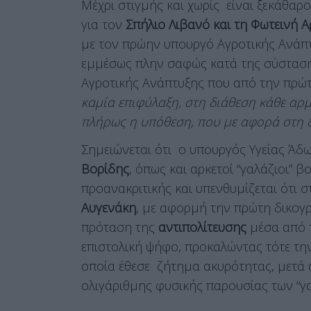
Μέχρι στιγμής και χωρίς είναι ξεκάθαρ
για τον
Σπήλιο Λιβανό και τη Φωτεινή
με τον πρώην υπουργό Αγροτικής Ανάπτ
εμμέσως πλην σαφώς κατά της σύσταση
Αγροτικής Ανάπτυξης που από την πρώ
καμία επιφύλαξη, στη διάθεση κάθε αρ
πλήρως η υπόθεση, που με αφορά στη δ
Σημειώνεται ότι ο υπουργός Υγείας Άδ
Βορίδης
, όπως και αρκετοί “γαλάζιοι”
προανακριτικής και υπενθυμίζεται ότι 
Αυγενάκη
, με αφορμή την πρώτη δικογρ
πρόταση της
αντιπολίτευσης
μέσα από 
επιστολική ψήφο, προκαλώντας τότε 
οποία έθεσε ζήτημα ακυρότητας, μετά 
ολιγάριθμης φυσικής παρουσίας των “γ