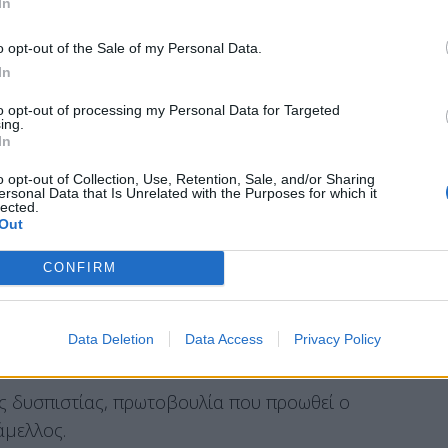
In
ασυλίας 13 γαλάζιων βουλευτών με αφορμή τη
o opt-out of the Sale of my Personal Data.
σαγγελίας που διαβιβάστηκε στη Βουλή η
In
μέτωπη:
to opt-out of processing my Personal Data for Targeted
ing.
In
σταση Προανακριτικής Επιτροπής για τους δύο
o opt-out of Collection, Use, Retention, Sale, and/or Sharing
ersonal Data that Is Unrelated with the Purposes for which it
και Φωτεινή Αραμπατζή,
lected.
Out
ωματικής αντιπολίτευσης επίσης για σύσταση
νδαλο των υποκλοπών μετά τις τελευταίες
CONFIRM
 ο πρόεδρος του ΠΑΣΟΚ, Νίκος Ανδρουλάκης,
ντιπολίτευση, οπότε θα συγκεντρώσει τις
Data Deletion
Data Access
Privacy Policy
ιάζονται για τη σύσταση της μετά από πρόταση
ς δυσπιστίας, πρωτοβουλία που προωθεί ο
άμελλος.