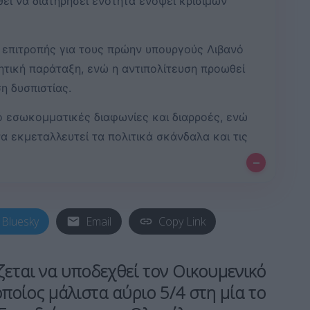
εί να διατηρήσει ενότητα ενόψει κρίσιμων
 επιτροπής για τους πρώην υπουργούς Λιβανό
ητική παράταξη, ενώ η αντιπολίτευση προωθεί
η δυσπιστίας.
ό εσωκομματικές διαφωνίες και διαρροές, ενώ
να εκμεταλλευτεί τα πολιτικά σκάνδαλα και τις
–
Bluesky
Email
Copy Link
εται να υποδεχθεί τον Οικουμενικό
ποίος μάλιστα αύριο 5/4 στη μία το