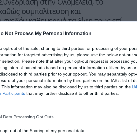
 Συνεδρίαση στην Ολομέλεια, το
 καθώς συμπολίτευση και
σχεδόν καθημερινά τα ξίφη τους επί
μιας οιονεί προεκλογικής περιόδου.
o Not Process My Personal Information
to opt-out of the sale, sharing to third parties, or processing of your per
formation for targeted advertising by us, please use the below opt-out s
r selection. Please note that after your opt-out request is processed y
eing interest-based ads based on personal information utilized by us or
disclosed to third parties prior to your opt-out. You may separately opt-
losure of your personal information by third parties on the IAB’s list of
 αντιπολίτευση, του
ΟΠΕΚΕΠΕ
και των
. This information may also be disclosed by us to third parties on the
IA
τέρνα για την κυβερνητική πλειοψηφία. Από τη
Participants
that may further disclose it to other third parties.
ν άλλη δημοσιογραφική έρευνα έχουν φέρει σε
οία ενόψει και της συνεδρίασης της την
ητσοτάκη
, καλείται να δείξει στην πράξη εικόνα
l Data Processing Opt Outs
κή στιγμή των πολιτικών εξελίξεων και ενόψει
o opt-out of the Sharing of my personal data.
εων.