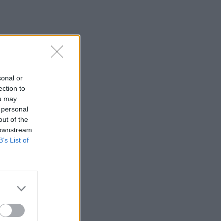
sonal or
ection to
ou may
 personal
out of the
 downstream
B’s List of