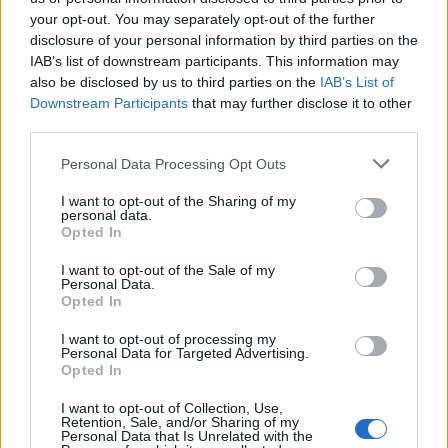
αντικείμενο θα αποτελέσει η αξιολόγηση της
your opt-out. You may separately opt-out of the further
Κοινής Αλιευτικής Πολιτικής,
του θεμελιώδους
disclosure of your personal information by third parties on the
IAB’s list of downstream participants. This information may
ευρωπαϊκού πλαισίου για τη διαχείριση των
also be disclosed by us to third parties on the
IAB’s List of
αλιευτικών πόρων.
Downstream Participants
that may further disclose it to other
third parties.
Όπως αναφέρεται σε
ανακοίνωση
του
ΥΠΑΑΤ
,
σύμφωνα με τα μέχρι στιγμής στοιχεία, στη
Personal Data Processing Opt Outs
διαδικασία αξιολόγησης εντοπίζονται προκλήσεις
I want to opt-out of the Sharing of my
personal data.
που σχετίζονται με τη βιωσιμότητα των
Opted In
αλιευτικών αποθεμάτων, την πολυπλοκότητα του
I want to opt-out of the Sale of my
κανονιστικού πλαισίου, καθώς και την ανάγκη
Personal Data.
Opted In
ενίσχυσης της ενσωμάτωσης πολιτικών για την
κλιματική αλλαγή, τη θαλάσσια ρύπανση και την
I want to opt-out of processing my
Personal Data for Targeted Advertising.
ολοκληρωμένη θαλάσσια διαχείριση.
Opted In
Παράλληλα, ο κ. Σχοινάς θα συμμετάσχει στη
I want to opt-out of Collection, Use,
Retention, Sale, and/or Sharing of my
Διάσκεψη Υψηλού Επιπέδου για την Αλιεία
και την
Personal Data that Is Unrelated with the