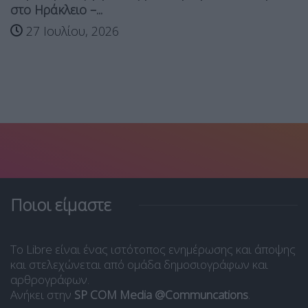
στο Ηράκλειο –...
27 Ιουλίου, 2026
Ποιοι είμαστε
Το Libre είναι ένας ιστότοπος ενημέρωσης και άποψης
και στελεχώνεται από ομάδα δημοσιογράφων και
αρθρογράφων.
Ανήκει στην
SP COM Media @Communcations
.