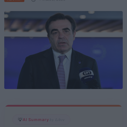
💡
AI Summary
by Libre