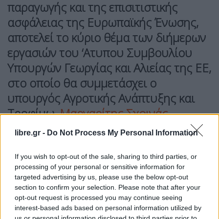
παραγωγής και της επισιτιστικής
ασφάλειας της Ευρωπαϊκής Ένωσης,
αποτελεί το κύριο θέμα των διήμερων
εργασιών του ‘Ατυπου Συμβουλίου
Υπουργών Γεωργίας και Αλιείας της ΕΕ,
στο οποίο θα συμμετάσχει ο
υπουργός Αγροτικής Ανάπτυξης και
Τροφίμω,
Μαργαρίτης Σχοινάς.
Οι
υπουργοί Γεωργίας της ΕΕ
θα συζητήσουν
libre.gr -
Do Not Process My Personal Information
επίσης την αντιμετώπιση των αυξανόμενων
If you wish to opt-out of the sale, sharing to third parties, or
κρίσεων στον αγροτικό τομέα, με έμφαση στις
processing of your personal or sensitive information for
επιπτώσεις της
κλιματικής αλλαγής, των φυσικών
targeted advertising by us, please use the below opt-out
καταστροφών και της αστάθειας των αγορών.
section to confirm your selection. Please note that after your
opt-out request is processed you may continue seeing
interest-based ads based on personal information utilized by
Σε ό,τι αφορά τα
θέματα αλιείας
, βασικό
us or personal information disclosed to third parties prior to