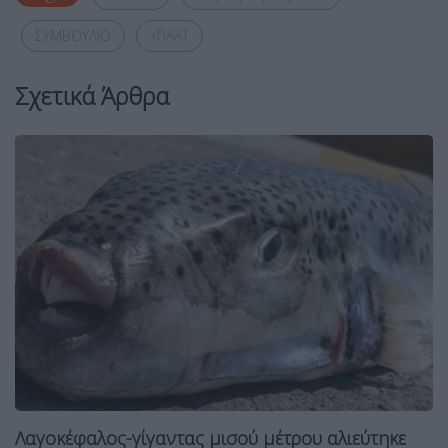
ΣΥΜΒΟΥΛΙΟ
ΥΠΑΑΤ
Σχετικά Άρθρα
Λαγοκέφαλος-γίγαντας μισού μέτρου αλιεύτηκε