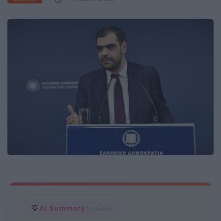
💡
AI Summary
by Libre