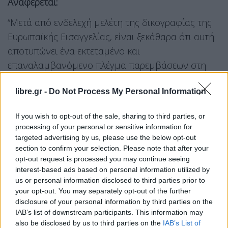
Αναφέρεται:
“Μετά από ενδελεχή μελέτη της δικογραφίας της
Ευρωπαϊκής Εισαγγελίας, είναι ξεκάθαρα ότι αυτή
αποτυπώνει ένα εκτεταμένο και
επαναλαμβανόμενο πλέγμα παρεμβάσεων στη
λειτουργία του ΟΠΕΚΕΠΕ και στη διαχείριση των
libre.gr -
Do Not Process My Personal Information
ευρωπαϊκών αγροτικών ενισχύσεων.
If you wish to opt-out of the sale, sharing to third parties, or
Τα στοιχεία που περιλαμβάνονται δεν
processing of your personal or sensitive information for
παραπέμπουν σε μεμονωμένες διοικητικές
targeted advertising by us, please use the below opt-out
αστοχίες, αλλά σε μια πρακτική με συστηματικά
section to confirm your selection. Please note that after your
opt-out request is processed you may continue seeing
χαρακτηριστικά και σαφή πολιτική διάσταση.
interest-based ads based on personal information utilized by
us or personal information disclosed to third parties prior to
Σύμφωνα με τα ευρήματα της έρευνας,
your opt-out. You may separately opt-out of the further
καταγράφονται παρεμβάσεις για την έγκριση
disclosure of your personal information by third parties on the
αιτήσεων χωρίς τις νόμιμες προϋποθέσεις, για την
IAB’s list of downstream participants. This information may
also be disclosed by us to third parties on the
IAB’s List of
αποτροπή ή καθυστέρηση ελέγχων, για την