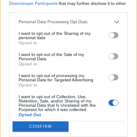
Downstream Participants
that may further disclose it to other
αλλοίωση στοιχείων και για την αποφυγή
third parties.
επιστροφής αχρεωστήτως καταβληθέντων
Personal Data Processing Opt Outs
ενισχύσεων.
I want to opt-out of the Sharing of my
personal data.
Παράλληλα, αναδεικνύονται επικοινωνίες και
Opted In
ενέργειες που υποδηλώνουν άσκηση πολιτικής
I want to opt-out of the Sale of my
επιρροής προς όφελος συγκεκριμένων αιτούντων,
Personal Data.
γεγονός που εντείνει τα ερωτήματα για τη
Opted In
λειτουργία του Οργανισμού και τον βαθμό
I want to opt-out of processing my
Personal Data for Targeted Advertising.
ανεξαρτησίας του .
Opted In
Η αιτιώδης συνάφεια που προκύπτει από τα
I want to opt-out of Collection, Use,
Retention, Sale, and/or Sharing of my
στοιχεία της δικογραφίας είναι κρίσιμη:
Personal Data that Is Unrelated with the
Purposes for which it was collected.
παρεμβάσεις σε ελεγκτικούς και διοικητικούς
Opted Out
μηχανισμούς φέρονται να συνδέονται με
CONFIRM
συγκεκριμένα αποτελέσματα, όπως η ευνοϊκή