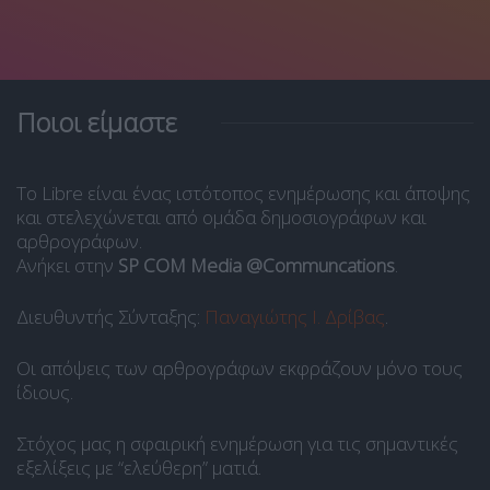
Ποιοι είμαστε
Το Libre είναι ένας ιστότοπος ενημέρωσης και άποψης
και στελεχώνεται από ομάδα δημοσιογράφων και
αρθρογράφων.
Ανήκει στην
SP COM Media @Communcations
.
Διευθυντής Σύνταξης:
Παναγιώτης Ι. Δρίβας
.
Οι απόψεις των αρθρογράφων εκφράζουν μόνο τους
ίδιους.
Στόχος μας η σφαιρική ενημέρωση για τις σημαντικές
εξελίξεις με “ελεύθερη” ματιά.