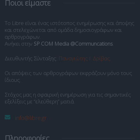
Ποιοι είμαστε
Το Libre είναι ένας ιστότοπος ενημέρωσης και άποψης
και στελεχώνεται από ομάδα δημοσιογράφων και
αρθρογράφων.
Ανήκει στην
SP COM Media @Communcations
.
Διευθυντής Σύνταξης:
Παναγιώτης Ι. Δρίβας
.
Οι απόψεις των αρθρογράφων εκφράζουν μόνο τους
ίδιους.
Στόχος μας η σφαιρική ενημέρωση για τις σημαντικές
εξελίξεις με “ελεύθερη” ματιά.
info@libre.gr
Πληροφορίες