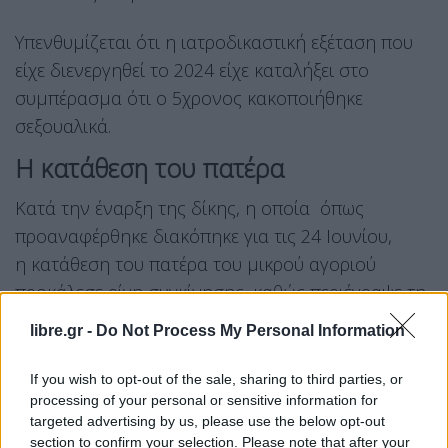
Υπενθυμίζεται ότι η ιατροδικαστική εξέταση που
είχε διενεργηθεί το 2024 είχε καταλήξει στο
συμπέρασμα ότι ο 5χρονος κακοποιήθηκε
σεξουαλικά.
Η κατάθεση του πατέρα
Κατά την έναρξη της δίκης, η οποία όπως
προαναφέρθηκε διακόπηκε για τις 24 Ιουνίου,
η κατάθεση του πατέρα του μικρού αγοριού
προκάλεσε ρίγη συγκίνησης, καθώς περιέγραψε τη
στιγμή που το παιδί βρήκε το θάρρος να μιλήσει
libre.gr -
Do Not Process My Personal Information
για όσα βίωσε.
If you wish to opt-out of the sale, sharing to third parties, or
«Όταν ήρθε ο μικρός να μου εκμυστηρευτεί το
processing of your personal or sensitive information for
targeted advertising by us, please use the below opt-out
περιστατικό, μου είπε: “Μπαμπά, θα με αγαπάς
section to confirm your selection. Please note that after your