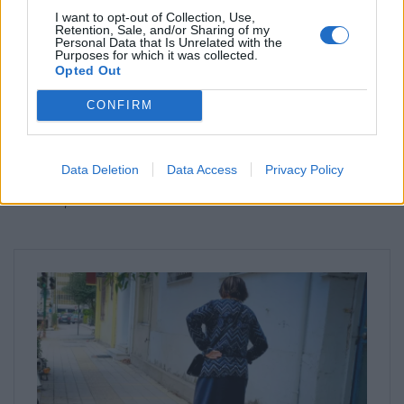
διέκοψε τη διαδικασία επικαλούμενη «πρόβλημα
I want to opt-out of Collection, Use,
Retention, Sale, and/or Sharing of my
κατανόησης της γλώσσας».
Personal Data that Is Unrelated with the
Purposes for which it was collected.
«Η δημόσια λειτουργός, η ψυχολόγος που το
Opted Out
παρακολουθούσε, το εγκατέλειψε λέγοντας ότι
CONFIRM
υπήρχε πρόβλημα κατανόησης της γλώσσας. Ένα
παιδάκι που παλεύει ακόμη και δεν εισπράττει την
Data Deletion
Data Access
Privacy Policy
αγάπη της Πολιτείας», σημείωσε η κυρία
Ανάσογλου.