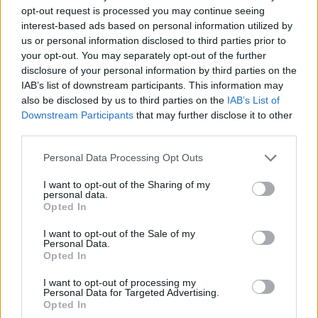
ακόμη αν σου πω τι έγινε;”. Όσα μου είπε τα
opt-out request is processed you may continue seeing
επανέλαβε και στους γιατρούς και τους
interest-based ads based on personal information utilized by
us or personal information disclosed to third parties prior to
νοσηλευτές αργότερα. Το σχολείο, δυστυχώς, δεν
your opt-out. You may separately opt-out of the further
στάθηκε στο ύψος των περιστάσεων. Ήταν και
disclosure of your personal information by third parties on the
είναι ακόμη μια ιδιαίτερα δύσκολη περίοδος για
IAB’s list of downstream participants. This information may
also be disclosed by us to third parties on the
IAB’s List of
εμάς. Κάνουμε ό,τι μπορούμε, ό,τι περνάει από το
Downstream Participants
that may further disclose it to other
χέρι μας, για να ξεπεράσει το παιδάκι μας το
third parties.
τραύμα. Δυστυχώς, ακόμη και σήμερα είναι μια
Personal Data Processing Opt Outs
ανοιχτή πληγή»
, ανέφερε ο πατέρας του
παιδιού όπως μετέδωσε το κεντρικό δελτίο
I want to opt-out of the Sharing of my
personal data.
ειδήσεων του Star.
Opted In
I want to opt-out of the Sale of my
Personal Data.
Opted In
Η δικηγόρος της οικογένειας, Ανθούλα Ανάσογλου
I want to opt-out of processing my
μιλώντας στον τηλεοπτικό σταθμό κατήγγειλε πως
Personal Data for Targeted Advertising.
η δημόσια ψυχολόγος που είχε αναλάβει το παιδί
Opted In