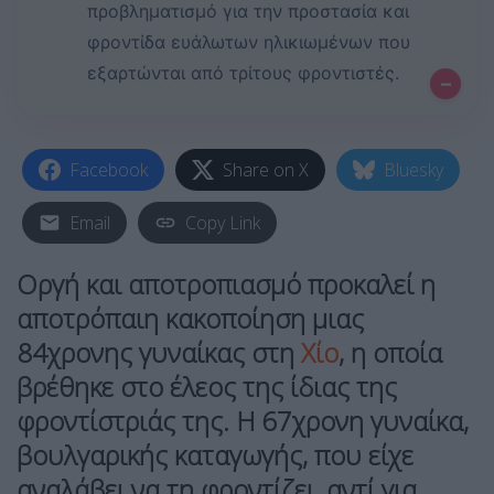
προβληματισμό για την προστασία και
φροντίδα ευάλωτων ηλικιωμένων που
εξαρτώνται από τρίτους φροντιστές.
–
Facebook
Share on X
Bluesky
Email
Copy Link
Οργή και αποτροπιασμό προκαλεί η
αποτρόπαιη
κακοποίηση
μιας
84χρονης γυναίκας στη
Χίο
, η οποία
βρέθηκε στο έλεος της ίδιας της
φροντίστριάς της. Η 67χρονη γυναίκα,
βουλγαρικής καταγωγής, που είχε
αναλάβει να τη φροντίζει, αντί για