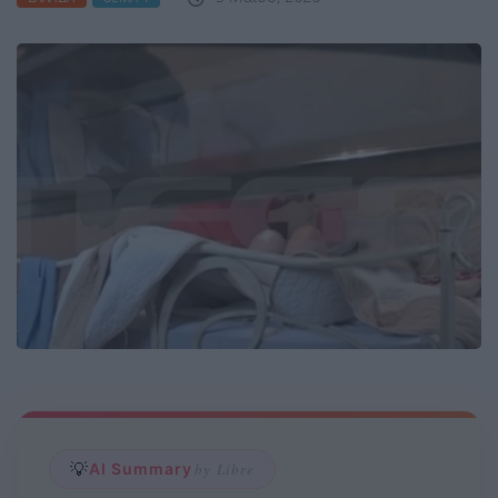
💡
AI Summary
by Libre