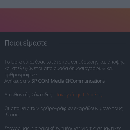
Ποιοι είμαστε
Το Libre είναι ένας ιστότοπος ενημέρωσης και άποψης
και στελεχώνεται από ομάδα δημοσιογράφων και
αρθρογράφων.
Ανήκει στην
SP COM Media @Communcations
.
Διευθυντής Σύνταξης:
Παναγιώτης Ι. Δρίβας
.
Οι απόψεις των αρθρογράφων εκφράζουν μόνο τους
ίδιους.
Στόχος μας η σφαιρική ενημέρωση για τις σημαντικές