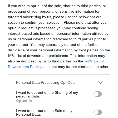
που προκαλούν ανατριχίλα. Η 84χρονη φαίνεται
If you wish to opt-out of the sale, sharing to third parties, or
ξαπλωμένη, αδύναμη και ανήμπορη στο κρεβάτι
processing of your personal or sensitive information for
της,
να εκλιπαρεί για βοήθεια και να λέει πως
targeted advertising by us, please use the below opt-out
section to confirm your selection. Please note that after your
πονάει, ενώ η φροντίστρια της ουρλιάζει και την
opt-out request is processed you may continue seeing
προσβάλλει χωρίς κανένα ίχνος ανθρωπιάς.
interest-based ads based on personal information utilized by
us or personal information disclosed to third parties prior to
Σε άλλο σημείο, η ηλικιωμένη ξεσπά σε
κλάματα
your opt-out. You may separately opt-out of the further
και αντί για συμπόνια εισπράττει χλευασμό. Η
disclosure of your personal information by third parties on the
IAB’s list of downstream participants. This information may
67χρονη την κοροϊδεύει, την κατηγορεί και
also be disclosed by us to third parties on the
IAB’s List of
αποχωρεί για λίγα δευτερόλεπτα από το δωμάτιο.
Downstream Participants
that may further disclose it to other
Όταν επιστρέφει, μέσα σε λιγότερο από δύο λεπτά,
third parties.
τη χτυπά δύο φορές.
Personal Data Processing Opt Outs
I want to opt-out of the Sharing of my
personal data.
Opted In
Οι κάμερες ασφαλείας που είχαν τοποθετήσει οι
συγγενείς κατέγραψαν καρέ-καρέ τη φρίκη.
I want to opt-out of the Sale of my
Personal Data.