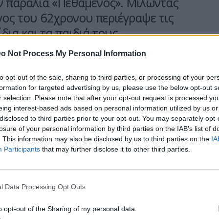
ν παραλία «Πεθαμένος». Μιλώντας
γος του 62χρονου περιέγραψε τις
ίδια και τα παιδιά τους
φορά του διαφορετική από άλλες
o Not Process My Personal Information
to opt-out of the sale, sharing to third parties, or processing of your per
formation for targeted advertising by us, please use the below opt-out s
ρίς το πρωί, κατέβηκε στην κουζίνα να φτιάξει
r selection. Please note that after your opt-out request is processed y
τήρησα κάτι περίεργο.
Το μόνο που μου φάνηκε
eing interest-based ads based on personal information utilized by us or
disclosed to third parties prior to your opt-out. You may separately opt-
ρό μας γιο να τον αγκαλιάσει πριν φύγει για το
losure of your personal information by third parties on the IAB’s list of
ός άνθρωπος, καμία σχέση
. Ήταν λιγομίλητος,
. This information may also be disclosed by us to third parties on the
IA
ορές με κανέναν. Επειδή βιαζόμουν να πάω στη
Participants
that may further disclose it to other third parties.
. Όταν γύρισα, λίγο πριν τις δύο, είδα το
 και ρώτησα τα παιδιά αν ο πατέρας τους
l Data Processing Opt Outs
αι τα μεσημέρια»
.
o opt-out of the Sharing of my personal data.