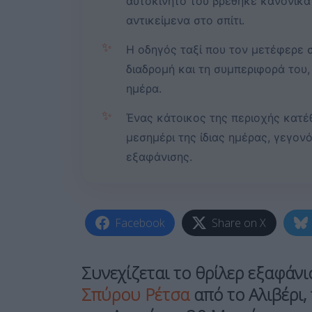
αυτοκίνητό του βρέθηκε κανονικά
αντικείμενα στο σπίτι.
✨
Η οδηγός ταξί που τον μετέφερε 
διαδρομή και τη συμπεριφορά του,
ημέρα.
✨
Ένας κάτοικος της περιοχής κατέθ
μεσημέρι της ίδιας ημέρας, γεγον
εξαφάνισης.
Facebook
Share on X
Συνεχίζεται το θρίλερ εξαφάν
Σπύρου Ρέτσα
από το
Αλιβέρι
,