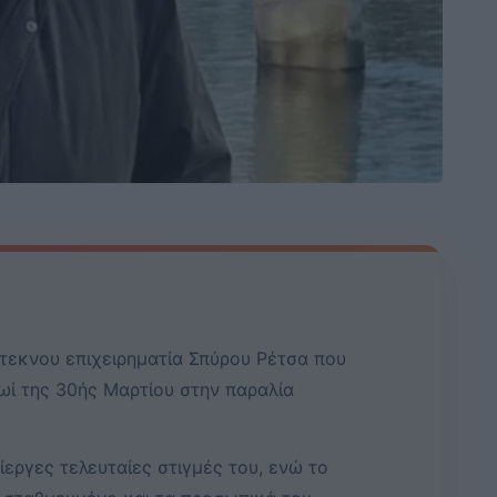
ύτεκνου επιχειρηματία Σπύρου Ρέτσα που
ί της 30ής Μαρτίου στην παραλία
ίεργες τελευταίες στιγμές του, ενώ το