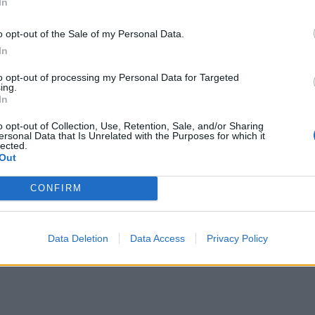
In
 στο σπίτι και γύρω στις έξι και μισή ζήτησε από
o opt-out of the Sale of my Personal Data.
ει. Τότε εκείνος της είπε πως δεν ήταν στο
In
to opt-out of processing my Personal Data for Targeted
ing.
ιδιά του αυτοκινήτου του. Ανέβηκα επάνω στο
In
οποιημένα,
το πορτοφόλι του με τις κάρτες και
o opt-out of Collection, Use, Retention, Sale, and/or Sharing
ου στη φόρτιση
. Ήρθαν τα αδέρφια του, πήγαμε
ersonal Data that Is Unrelated with the Purposes for which it
lected.
όμους να τον αναζητήσουμε.
Εκείνο το πρωί, στο
Out
 αν ήθελε να τη πάει εκείνος στο σχολείο, αλλά
ε με τα πόδια.
Της άφησε κάποια χρήματα για
CONFIRM
πολλά, τον ρώτησε αν ήταν όλα αυτά για το
 χρειαστεί”. Το παιδί παραξενεύτηκε
»
, ανέφερε
Data Deletion
Data Access
Privacy Policy