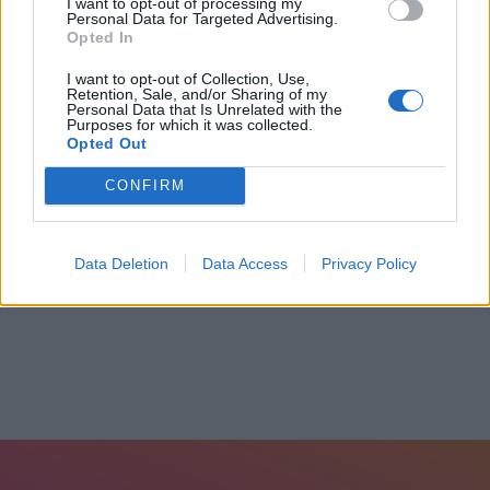
I want to opt-out of processing my
Personal Data for Targeted Advertising.
Opted In
I want to opt-out of Collection, Use,
Retention, Sale, and/or Sharing of my
Personal Data that Is Unrelated with the
Purposes for which it was collected.
F-16 έκανε αναγκαστική προσγείωση στη
Opted Out
Ζάκυνθο- Δείτε...
CONFIRM
9 Ιουλίου, 2026
Data Deletion
Data Access
Privacy Policy