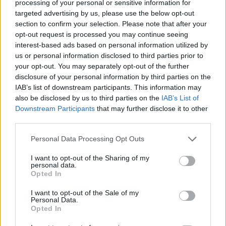
processing of your personal or sensitive information for
targeted advertising by us, please use the below opt-out
Οι επιβάτες θα προωθηθούν στον προορισμό
section to confirm your selection. Please note that after your
τους με μέριμνα της εταιρείας.
opt-out request is processed you may continue seeing
interest-based ads based on personal information utilized by
Facebook
Share on X
Bluesky
us or personal information disclosed to third parties prior to
your opt-out. You may separately opt-out of the further
disclosure of your personal information by third parties on the
Email
Copy Link
IAB’s list of downstream participants. This information may
also be disclosed by us to third parties on the
IAB’s List of
Tags:
Downstream Participants
that may further disclose it to other
Ζάκυνθος
Λιμάνι
Πλοίο
third parties.
Προσέκρουσε
Personal Data Processing Opt Outs
Σχετικά Άρθρα
I want to opt-out of the Sharing of my
personal data.
Opted In
I want to opt-out of the Sale of my
Personal Data.
Opted In