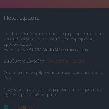
Ποιοι είμαστε
Το Libre είναι ένας ιστότοπος ενημέρωσης και άποψης
και στελεχώνεται από ομάδα δημοσιογράφων και
αρθρογράφων.
Ανήκει στην
SP COM Media @Communcations
.
Διευθυντής Σύνταξης:
Παναγιώτης Ι. Δρίβας
.
Οι απόψεις των αρθρογράφων εκφράζουν μόνο τους
ίδιους.
Στόχος μας η σφαιρική ενημέρωση για τις σημαντικές
εξελίξεις με “ελεύθερη” ματιά.
info@libre.gr