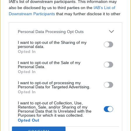
IAB’s list of downstream participants. This information may
also be disclosed by us to third parties on the
IAB’s List of
Και ερχόμαστε στην ουσία:
Downstream Participants
that may further disclose it to other
third parties.
Δύο ημέρες μετά, θα μας ενημερώσει η
κυβέρνηση γιατί δεν προχώρησε στον διορισμό
Personal Data Processing Opt Outs
της κυρίας Συγγούνα, στο πρόσωπο της οποίας
I want to opt-out of the Sharing of my
διαπιστώθηκε πλειοψηφία 3/5;
personal data.
Opted In
Γιατί η κυβέρνηση θέλει να μείνει ακέφαλη και
I want to opt-out of the Sale of my
απενεργοποιημένη η Αρχή Προστασίας
Personal Data.
Opted In
Δεδομένων Προσωπικού Χαρακτήρα;
I want to opt-out of processing my
Και κάτι τελευταίο:
Personal Data for Targeted Advertising.
Opted In
Πολλή αγωνία έχει ο κ. Μαρινάκης για τη δεύτερη
I want to opt-out of Collection, Use,
θέση.
Retention, Sale, and/or Sharing of my
Personal Data that Is Unrelated with the
Purposes for which it was collected.
Δικαίως γιατί δύσκολα θα την αποφύγει η
Opted Out
κυβέρνηση των σκανδάλων, της διαφθοράς, της