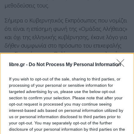
μεθοδεύσεις τους.
Σήμερα ο Κυβερνητικός Εκπρόσωπος που νομίζει
ότι είναι η επίσημη φωνή της «Ομάδας Αλήθειας»
και όχι της ελληνικής κυβέρνησης, έκανε λόγο για
δήθεν συμφωνία στο πρόσωπο του επικεφαλής
του Συνηγόρου του Πολίτη για να παραπλανήσει
από την πρωτοφανή κίνηση του Προέδρου της
libre.gr -
Do Not Process My Personal Information
Βουλής και της κυβερνητικής πλειοψηφίας να μην
τοποθετηθεί η επικεφαλής της ΑΠΔΠΧ και να
If you wish to opt-out of the sale, sharing to third parties, or
processing of your personal or sensitive information for
αναβληθεί η διαδικασία που ρητά προβλέπει το
targeted advertising by us, please use the below opt-out
Σύνταγμα και ο Κανονισμός της Βουλής.
section to confirm your selection. Please note that after your
opt-out request is processed you may continue seeing
Τον διαψεύδουμε κατηγορηματικά.
interest-based ads based on personal information utilized by
Παζάρια το ΠΑΣΟΚ δεν κάνει. Ας το χωνέψει και ο
us or personal information disclosed to third parties prior to
your opt-out. You may separately opt-out of the further
κ. Μητσοτάκης και η κυβέρνηση της Νέας
disclosure of your personal information by third parties on the
Δημοκρατίας.