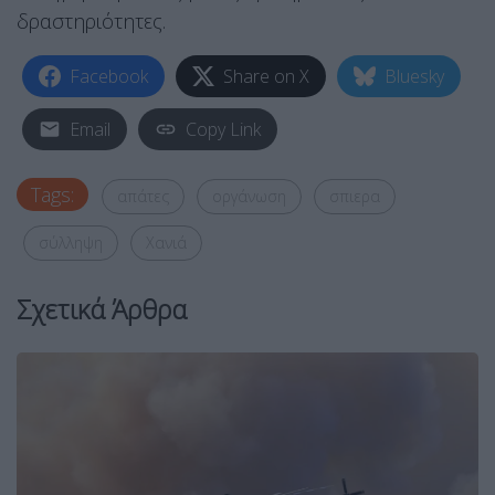
δραστηριότητες.
Facebook
Share on X
Bluesky
Email
Copy Link
Tags:
απάτες
οργάνωση
σπιερα
σύλληψη
Χανιά
Σχετικά Άρθρα