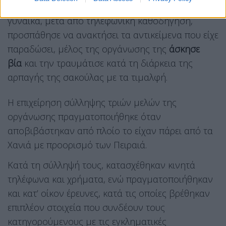
ληστεία σε βάρος υπερήλικης γυναίκας. Όταν η
γυναίκα, μετά από τηλεφωνική καθοδήγηση,
προσπάθησε να ανακτήσει τα αντικείμενα που είχε
παραδώσει, μέλος της οργάνωσης της
άσκησε
βία
και την τραυμάτισε κατά τη διάρκεια της
αρπαγής της σακούλας με τα τιμαλφή.
Η επιχείρηση σύλληψης τριών μελών της
οργάνωσης πραγματοποιήθηκε όταν
αποβιβάστηκαν από πλοίο το είχαν πάρει από τα
Χανιά με προορισμό των Πειραιά.
Κατά τη σύλληψή τους, κατασχέθηκαν κινητά
τηλέφωνα και χρήματα, ενώ πραγματοποιήθηκαν
και κατ’ οίκον έρευνες, κατά τις οποίες βρέθηκαν
επιπλέον στοιχεία που συνδέουν τους
κατηγορούμενους με τις εγκληματικές