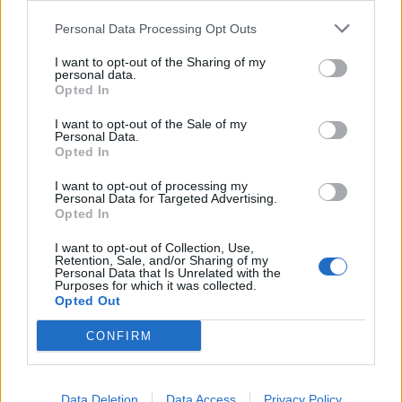
Οι δράστες επέλεγαν περιοχές με περιορισμένη
Personal Data Processing Opt Outs
κίνηση και λίγες κάμερες ασφαλείας, προκειμένου
I want to opt-out of the Sharing of my
personal data.
να μειώσουν τις πιθανότητες σύλληψης.
Opted In
Σημαντικό ρόλο στην εξιχνίαση της υπόθεσης
I want to opt-out of the Sale of my
Personal Data.
έπαιξε η ανάλυση
βιντεοληπτικού υλικού
από
Opted In
κάμερες ασφαλείας σε σπίτια και καταστήματα,
I want to opt-out of processing my
μέσω του οποίου η αστυνομία κατάφερε να
Personal Data for Targeted Advertising.
Opted In
ταυτοποιήσει τα εμπλεκόμενα οχήματα και τα
I want to opt-out of Collection, Use,
πρόσωπα των δραστών. Τα οχήματα, δύο
Retention, Sale, and/or Sharing of my
Personal Data that Is Unrelated with the
αυτοκίνητα και μία μοτοσικλέτα, εμφανίζονται σε
Purposes for which it was collected.
κρίσιμα σημεία της δράσης τους, ενώ η ανάλυση
Opted Out
των κινήσεών τους βοήθησε στην ταυτοποίηση
CONFIRM
των υπόπτων.
Η δράση της οργάνωσης κορυφώθηκε με τη
Data Deletion
Data Access
Privacy Policy