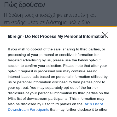
Πώς δρούσαν
Η δράση τους αποδείχθηκε εκτεταμένη και
επικερδής: μέσα σε διάστημα μόλις δύο
εβδομάδων (16–30 Απριλίου), εξιχνιάστηκαν επτά
περιπτώσεις απάτης -έξι τετελεσμένες και μία
libre.gr -
Do Not Process My Personal Information
απόπειρα- με συνολική λεία που αγγίζει τα 62.000
If you wish to opt-out of the sale, sharing to third parties, or
ευρώ.
processing of your personal or sensitive information for
targeted advertising by us, please use the below opt-out
Η μέθοδος που χρησιμοποιούσαν ήταν εξαιρετικά
section to confirm your selection. Please note that after your
πειστική και οργανωμένη. Αυτός που
opt-out request is processed you may continue seeing
interest-based ads based on personal information utilized by
τηλεφωνούσε, με επίμονη καθοδήγηση,
πίεζε τα
us or personal information disclosed to third parties prior to
θύματα να συγκεντρώσουν μετρητά, κοσμήματα
your opt-out. You may separately opt-out of the further
και προσωπικά έγγραφα,
τα οποία στη συνέχεια
disclosure of your personal information by third parties on the
IAB’s list of downstream participants. This information may
παραδίδονταν είτε έξω από τα σπίτια τους είτε
also be disclosed by us to third parties on the
IAB’s List of
μέσω μπαλκονιών, για να τα παραλάβουν οι
Downstream Participants
that may further disclose it to other
«εισπράκτορες» της ομάδας.
third parties.