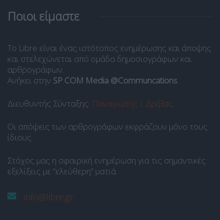
Ποιοι είμαστε
Το Libre είναι ένας ιστότοπος ενημέρωσης και άποψης
και στελεχώνεται από ομάδα δημοσιογράφων και
αρθρογράφων.
Ανήκει στην
SP COM Media @Communcations
.
Διευθυντής Σύνταξης:
Παναγιώτης Ι. Δρίβας
.
Οι απόψεις των αρθρογράφων εκφράζουν μόνο τους
ίδιους.
Στόχος μας η σφαιρική ενημέρωση για τις σημαντικές
εξελίξεις με “ελεύθερη” ματιά.
info@libre.gr