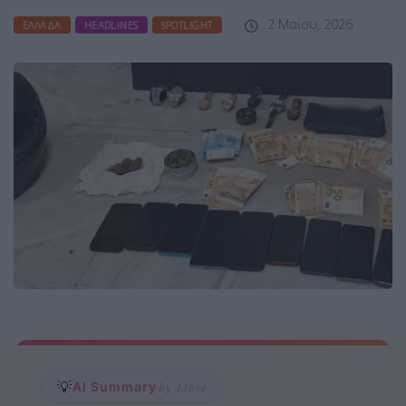
2 Μαΐου, 2026
ΕΛΛΆΔΑ
HEADLINES
SPOTLIGHT
💡
AI Summary
by Libre