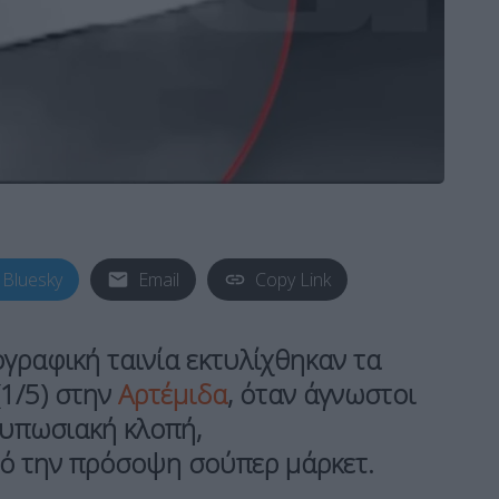
Bluesky
Email
Copy Link
γραφική ταινία
εκτυλίχθηκαν τα
1/5) στην
Αρτέμιδα
,
όταν άγνωστοι
υπωσιακή κλοπή,
ό την πρόσοψη σούπερ μάρκετ.