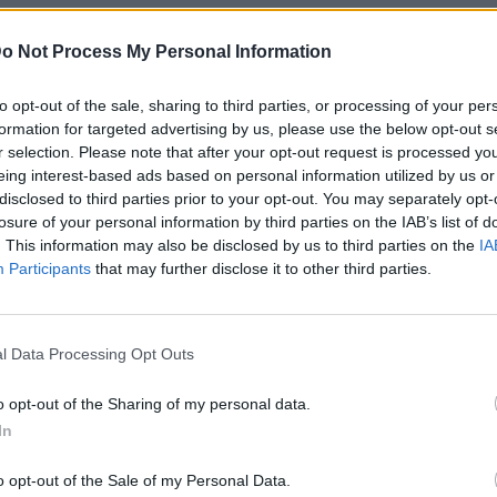
 ξημερώματα, στη
λεωφόρο Καραμανλή.
Οι
o Not Process My Personal Information
 την ενέργειά τους, προσέγγισαν το σημείο
ς ανάληψης και μέσα σε ελάχιστα
to opt-out of the sale, sharing to third parties, or processing of your per
λήσουν και να το μεταφέρουν στην καρότσα
formation for targeted advertising by us, please use the below opt-out s
r selection. Please note that after your opt-out request is processed y
eing interest-based ads based on personal information utilized by us or
disclosed to third parties prior to your opt-out. You may separately opt-
losure of your personal information by third parties on the IAB’s list of
. This information may also be disclosed by us to third parties on the
IA
ητα και εξαφανίστηκαν προς άγνωστη
Participants
that may further disclose it to other third parties.
ντιδράσει.
l Data Processing Opt Outs
o opt-out of the Sharing of my personal data.
In
σεις,
περιείχε άγνωστο χρηματικό ποσό
, ωστόσο
της αργίας
, ώστε να εξυπηρετηθεί η αυξημένη
o opt-out of the Sale of my Personal Data.