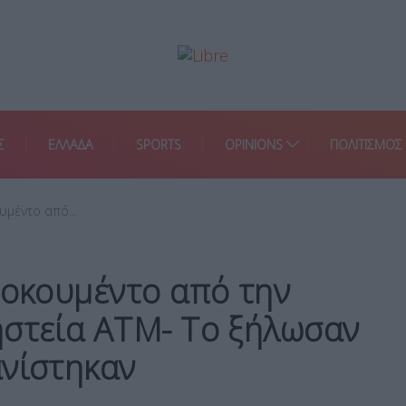
Σ
ΕΛΛΑΔΑ
SPORTS
OPINIONS
ΠΟΛΙΤΙΣΜΟΣ
ουμέντο από…
τοκουμέντο από την
ηστεία ATM- Το ξήλωσαν
ανίστηκαν