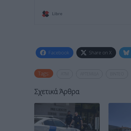
Facebook
Share on X
Tags:
ATM
ΑΡΤΕΜΙΔΑ
ΒΙΝΤΕΟ
Σχετικά Άρθρα