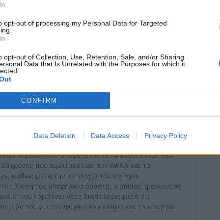
In
κτεταμένες έρευνες
, εξετάζοντας υλικό από
to opt-out of processing my Personal Data for Targeted
ing.
τόχο να χαρτογραφήσουν τη διαφυγή των
In
υς.
o opt-out of Collection, Use, Retention, Sale, and/or Sharing
ersonal Data that Is Unrelated with the Purposes for which it
lected.
Out
CONFIRM
Data Deletion
Data Access
Privacy Policy