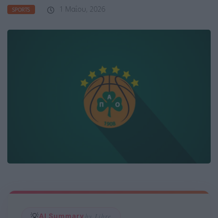
1 Μαΐου, 2026
SPORTS
💡
AI Summary
by Libre