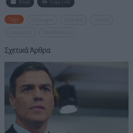
Email
Copy Link
Tags:
Euroleague
Βαλένθια
Ισπανία
Καταγγελία
Παναθηναϊκός
Σχετικά Άρθρα