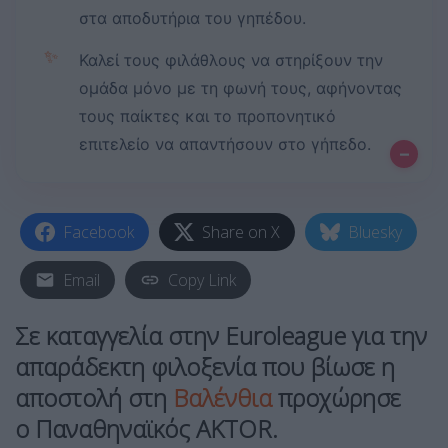
στα αποδυτήρια του γηπέδου.
✨
Καλεί τους φιλάθλους να στηρίξουν την
ομάδα μόνο με τη φωνή τους, αφήνοντας
τους παίκτες και το προπονητικό
επιτελείο να απαντήσουν στο γήπεδο.
–
Facebook
Share on X
Bluesky
Email
Copy Link
Σε καταγγελία στην Euroleague για την
απαράδεκτη φιλοξενία που βίωσε η
αποστολή στη
Βαλένθια
προχώρησε
ο
Παναθηναϊκός AKTOR
.