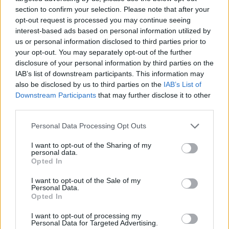
Σίμτσακ, ο οποίος είχε πάει απλά να
section to confirm your selection. Please note that after your
χαιρετήσει τους φιλάθλους του
opt-out request is processed you may continue seeing
Παναθηναϊκού.
interest-based ads based on personal information utilized by
us or personal information disclosed to third parties prior to
Το γεγονός ότι οι άνθρωποι της ασφάλειας
your opt-out. You may separately opt-out of the further
του γηπέδου της Valencia Basket
disclosure of your personal information by third parties on the
αποφάσισαν, απολύτως αναίτια, να βγάλουν
IAB’s list of downstream participants. This information may
also be disclosed by us to third parties on the
IAB’s List of
εκτός εγκαταστάσεων της Roig Arena
Downstream Participants
that may further disclose it to other
αξιωματούχους της ομάδας μας μετά τη
third parties.
λήξη του αγώνα.
Personal Data Processing Opt Outs
Την εν γένει άθλια συμπεριφορά των
ανθρώπων ασφαλείας προς όλους τους
I want to opt-out of the Sharing of my
personal data.
αξιωματούχους της ΚΑΕ Παναθηναϊκός
Opted In
AKTOR, φτάνοντας ακόμη και σε σημείο να
I want to opt-out of the Sale of my
τους απωθούν και να τους εμποδίζουν να
Personal Data.
Opted In
κάνουν τη δουλειά τους ακόμη και κατά τη
διάρκεια του αγώνα.
I want to opt-out of processing my
Personal Data for Targeted Advertising.