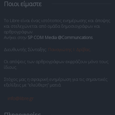
Ποιοι είμαστε
Το Libre είναι ένας ιστότοπος ενημέρωσης και άποψης
και στελεχώνεται από ομάδα δημοσιογράφων και
αρθρογράφων.
Ανήκει στην
SP COM Media @Communcations
.
Διευθυντής Σύνταξης:
Παναγιώτης Ι. Δρίβας
.
Οι απόψεις των αρθρογράφων εκφράζουν μόνο τους
ίδιους.
Στόχος μας η σφαιρική ενημέρωση για τις σημαντικές
εξελίξεις με “ελεύθερη” ματιά.
info@libre.gr
Πληροφορίες