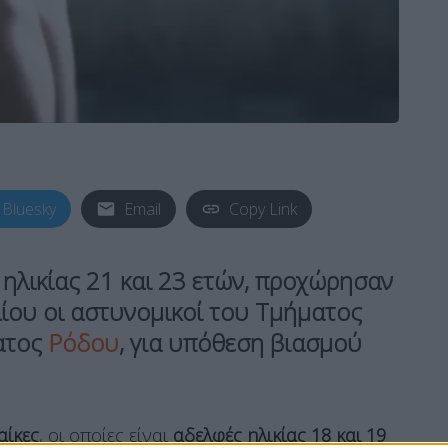
Bluesky
Email
Copy Link
ηλικίας 21 και 23 ετών, προχώρησαν
λίου οι αστυνομικοί του Τμήματος
ματος
Ρόδου
, για υπόθεση
βιασμού
αίκες
, οι οποίες είναι
αδελφές ηλικίας 18 και 19