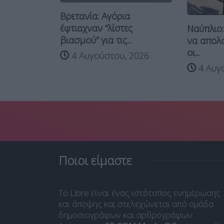
Βρετανία: Αγόρια
λακές
έφτιαχναν “λίστες
Ναύπλιο:
βιασμού” για τις...
να απολ
οι...
4 Αυγούστου, 2026
4 Αυγο
 2026
Ποιοι είμαστε
Το Libre είναι ένας ιστότοπος ενημέρωσης
και άποψης και στελεχώνεται από ομάδα
δημοσιογράφων και αρθρογράφων.