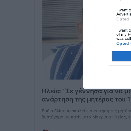
I want 
Advertis
Opted 
I want t
of my P
was col
Opted 