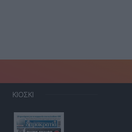
Ρόδος: Επιχείρηση
συλλήψεις από την
διάσωσης 53χρονου
ροσβεστική σε Αττική,...
Δανού που
5 Αυγούστου, 2026
τραυματίστηκε...
5 Αυγούστου, 2026
ΚΙΟΣΚΙ