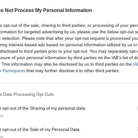
γορούμενους σε μπαρ στην Παλία Πόλη της
o Not Process My Personal Information
ενοδοχείο
όπου
διέμεναν οι δύο άνδρες
.
to opt-out of the sale, sharing to third parties, or processing of your per
formation for targeted advertising by us, please use the below opt-out s
r selection. Please note that after your opt-out request is processed y
α τους δύο αλλοδαπούς για βιασμό
.
eing interest-based ads based on personal information utilized by us or
disclosed to third parties prior to your opt-out. You may separately opt-
τηκε
δικογραφία για βιασμό
, ενώ αναμένεται αν
losure of your personal information by third parties on the IAB’s list of
. This information may also be disclosed by us to third parties on the
IA
Participants
that may further disclose it to other third parties.
l Data Processing Opt Outs
o opt-out of the Sharing of my personal data.
In
o opt-out of the Sale of my Personal Data.
In