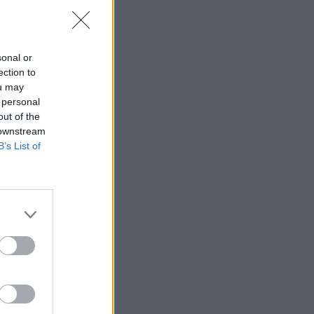
sonal or
ection to
ou may
 personal
out of the
 downstream
B’s List of