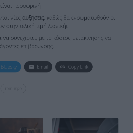
 είναι προσωρινή.
νται νέες
αυξήσεις
, καθώς θα ενσωματωθούν οι
 στην τελική τιμή λιανικής.
 να συνεχιστεί, με το κόστος μετακίνησης να
άγοντες επιβάρυνσης.
Bluesky
Email
Copy Link
τριημερο