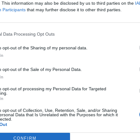
άνω από τα
120 δολάρια το βαρέλι,
. This information may also be disclosed by us to third parties on the
IA
άστημα, εξέλιξη που αποτυπώνεται ήδη στα
Participants
that may further disclose it to other third parties.
l Data Processing Opt Outs
ιατηρείται πάνω από τα 2 ευρώ το λίτρο
, ενώ
o opt-out of the Sharing of my personal data.
τρελαίου κίνησης.
In
ιχεία, η
αμόλυβδη
διαμορφώνεται κοντά στα
o opt-out of the Sale of my Personal Data.
αιο κίνησης περίπου στα 1,88–1,89 ευρώ.
In
to opt-out of processing my Personal Data for Targeted
ing.
In
ναι αισθητή σε σύγκριση με τις
αρχές Μαρτίου
,
o opt-out of Collection, Use, Retention, Sale, and/or Sharing
νης κινούνταν στα
1,75 ευρώ το λίτρο
και του
ersonal Data that Is Unrelated with the Purposes for which it
lected.
σα σε διάστημα λίγων εβδομάδων, η αύξηση
Out
νώ ακόμη και σε βραχυπρόθεσμο ορίζοντα, οι
CONFIRM