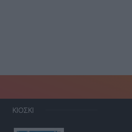
Ντίζελ: Σε ισχύ η
πλώστρες από χρυσάφι:
επιδότηση στην αντλία-...
σο κοστίζει το μπάνιο...
1 Αυγούστου, 2026
5 Αυγούστου, 2026
ΚΙΟΣΚΙ