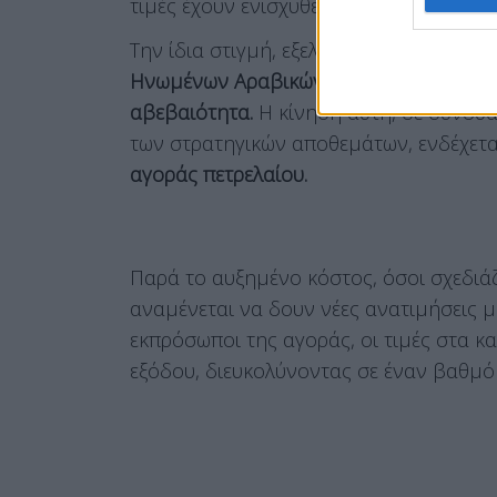
τιμές έχουν ενισχυθεί κατά λίγα λεπτά μ
Την ίδια στιγμή, εξελίξεις στη διεθνή 
Ηνωμένων Αραβικών Εμιράτων από τον 
αβεβαιότητα.
Η κίνηση αυτή, σε συνδυασ
των στρατηγικών αποθεμάτων, ενδέχετα
αγοράς πετρελαίου.
Παρά το αυξημένο κόστος, όσοι σχεδιά
αναμένεται να δουν νέες ανατιμήσεις 
εκπρόσωποι της αγοράς, οι τιμές στα κ
εξόδου, διευκολύνοντας σε έναν βαθμό 