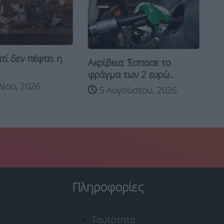
τί δεν πέφτει η
Ακρίβεια: Έσπασε το
Ξα
.
φράγμα των 2 ευρώ...
Πό
λίου, 2026
5 Αυγούστου, 2026
Πληροφορίες
Ταυτότητα