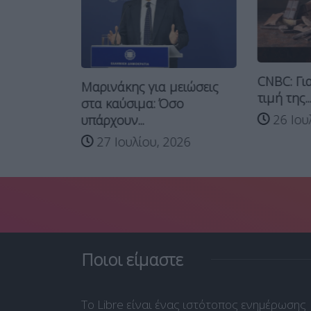
CNBC: Για
σιμα: Το
Μαρινάκης για μειώσεις
τιμή της..
στα καύσιμα: Όσο
26 Ιου
υπάρχουν...
026
27 Ιουλίου, 2026
Ποιοι είμαστε
Το Libre είναι ένας ιστότοπος ενημέρωσης