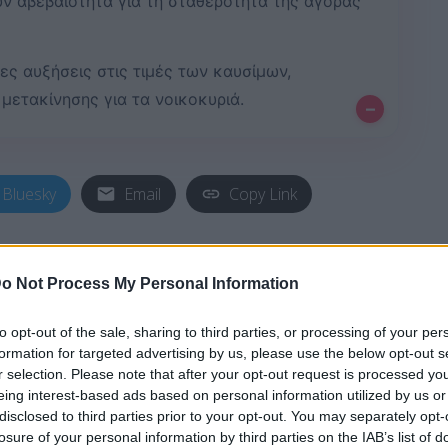
ύν αβεβαιότητα για τη σταθερότητα της αγοράς
ες αυξήσεις στις τιμές των καυσίμων,
μετακίνησης για τα νοικοκυριά.
–
Bluesky
Email
Copy Link
α αποδειχτεί) συγκλίνουν ότι οι τιμές
o Not Process My Personal Information
ξη των διεθνών τιμών θα
 διάρκεια του τριημέρου της
to opt-out of the sale, sharing to third parties, or processing of your per
ει νέα άνοδος την επόμενη
formation for targeted advertising by us, please use the below opt-out s
r selection. Please note that after your opt-out request is processed y
eing interest-based ads based on personal information utilized by us or
disclosed to third parties prior to your opt-out. You may separately opt-
losure of your personal information by third parties on the IAB’s list of