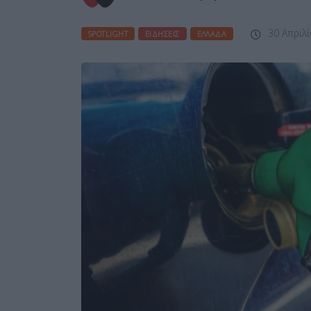
30 Απριλί
SPOTLIGHT
ΕΙΔΉΣΕΙΣ
ΕΛΛΆΔΑ