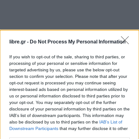
libre.gr -
Do Not Process My Personal Information
If you wish to opt-out of the sale, sharing to third parties, or
processing of your personal or sensitive information for
targeted advertising by us, please use the below opt-out
section to confirm your selection. Please note that after your
Αναλυτικά η ανάρτησή του:
opt-out request is processed you may continue seeing
interest-based ads based on personal information utilized by
Είναι αυτονόητη υποχρέωσή μας να μην
us or personal information disclosed to third parties prior to
ταλαιπωρούμε τους συγγενείς των θυμάτων της
your opt-out. You may separately opt-out of the further
disclosure of your personal information by third parties on the
τραγωδίας των Τεμπών. Και το ελάχιστο που
IAB’s list of downstream participants. This information may
μπορούμε να κάνουμε είναι να μην προσθέτουμε
also be disclosed by us to third parties on the
IAB’s List of
επιπλέον δικαστικές περιπέτειες σε ανθρώπους
Downstream Participants
that may further disclose it to other
third parties.
που έχουν χάσει αγαπημένα τους πρόσωπα και