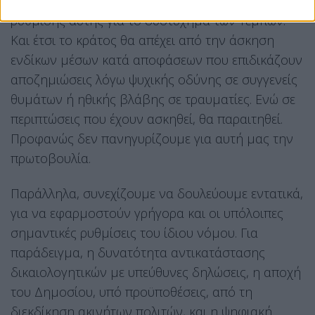
Κυρανάκης εισηγήθηκαν την εφαρμογή της
ρύθμισης αυτής για το δυστύχημα των Τεμπών.
Και έτσι το κράτος θα απέχει από την άσκηση
ενδίκων μέσων κατά αποφάσεων που επιδικάζουν
αποζημιώσεις λόγω ψυχικής οδύνης σε συγγενείς
θυμάτων ή ηθικής βλάβης σε τραυματίες. Ενώ σε
περιπτώσεις που έχουν ασκηθεί, θα παραιτηθεί.
Προφανώς δεν πανηγυρίζουμε για αυτή μας την
πρωτοβουλία.
Παράλληλα, συνεχίζουμε να δουλεύουμε εντατικά,
για να εφαρμοστούν γρήγορα και οι υπόλοιπες
σημαντικές ρυθμίσεις του ίδιου νόμου. Για
παράδειγμα, η δυνατότητα αντικατάστασης
δικαιολογητικών με υπεύθυνες δηλώσεις, η αποχή
του Δημοσίου, υπό προϋποθέσεις, από τη
διεκδίκηση ακινήτων πολιτών, και η ψηφιακή