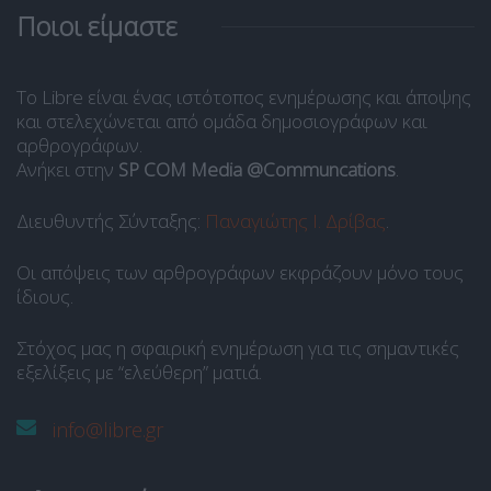
Ποιοι είμαστε
Το Libre είναι ένας ιστότοπος ενημέρωσης και άποψης
και στελεχώνεται από ομάδα δημοσιογράφων και
αρθρογράφων.
Ανήκει στην
SP COM Media @Communcations
.
Διευθυντής Σύνταξης:
Παναγιώτης Ι. Δρίβας
.
Οι απόψεις των αρθρογράφων εκφράζουν μόνο τους
ίδιους.
Στόχος μας η σφαιρική ενημέρωση για τις σημαντικές
εξελίξεις με “ελεύθερη” ματιά.
info@libre.gr