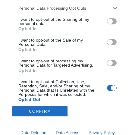
βιώνουν το πένθος ή οι ίδιοι είχαν τραυματιστεί
Personal Data Processing Opt Outs
σε αυτό το δυστύχημα.
I want to opt-out of the Sharing of my
personal data.
Opted In
Με τον νόμο για ένα κράτος πιο φιλικό στον
πολίτη, που με πρωτοβουλία μου ψηφίστηκε στη
I want to opt-out of the Sale of my
Personal Data.
Βουλή, είχαμε προβλέψει ότι σε υποθέσεις
Opted In
ιδιαίτερης κοινωνικής σημασίας, μετά από πράξη
I want to opt-out of processing my
του Υπουργικού Συμβουλίου, το Δημόσιο δεν θα
Personal Data for Targeted Advertising.
Opted In
ασκεί ένδικα μέσα. Τη συγκεκριμένη πρωτοβουλία
υπερψήφισαν στη Βουλή όλα ανεξαιρέτως τα
I want to opt-out of Collection, Use,
Retention, Sale, and/or Sharing of my
κόμματα. Παλαιότερα, είχαν προηγηθεί
Personal Data that Is Unrelated with the
Purposes for which it was collected.
διαφορετικές νομοθετικές ρυθμίσεις για τη
Opted Out
Μάνδρα και το Μάτι.
CONFIRM
Χθες, στο Υπουργικό Συμβούλιο, οι κατά νόμο
αρμόδιοι Υπουργοί, Κ. Πιερρακάκης και Κ.
Data Deletion
Data Access
Privacy Policy