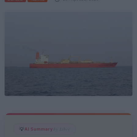
💡
AI Summary
by Libre