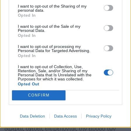
αρμόδιες αρχές», τόνισε σήμερα ο Ισραηλινός
I want to opt-out of the Sharing of my
personal data.
υπουργός Εξωτερικών
Γκίντεον Σάαρ
στο X.
Opted In
Η
Ουκρανία
, η οποία πολεμά τη
Ρωσία
από την
I want to opt-out of the Sale of my
Personal Data.
έναρξη της ρωσικής εισβολής το 2022, κατηγορεί
Opted In
τακτικά τη Ρωσία για παράνομη
εξαγωγή
I want to opt-out of processing my
γεωργικών προϊόντων
από τα εδάφη που έχει
Personal Data for Targeted Advertising.
καταλάβει η Μόσχα, κυρίως για κ
λοπή
Opted In
περισσότερων από δύο εκατομμυρίων τόνων
I want to opt-out of Collection, Use,
Retention, Sale, and/or Sharing of my
σιτηρών
μόνο το 2025.
Personal Data that Is Unrelated with the
Purposes for which it was collected.
Opted Out
Το Κίεβο ισχυρίζεται ότι τις τελευταίες εβδομάδες,
πολλά πλοία που μεταφέρουν αυτά τα σιτηρά
CONFIRM
έχουν φτάσει στο
ισραηλινό λιμάνι Χάιφα
. Ο
Ουκρανός πρόεδρος
Βολοντίμιρ Ζελένσκι
Data Deletion
Data Access
Privacy Policy
κατηγόρησε το Ισραήλ χθες ότι «
υπονομεύει
» τις
διμερείς σχέσεις επιτρέποντας την είσοδο των