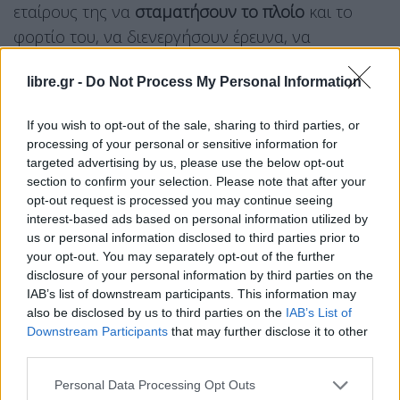
εταίρους της να
σταματήσουν το πλοίο
και το
φορτίο του, να διενεργήσουν έρευνα, να
κατάσχουν
τα έγγραφα του πλοίου και του
libre.gr -
Do Not Process My Personal Information
φορτίου, να λάβουν δείγματα των σιτηρών και να
ανακρίνουν τα μέλη του πληρώματος», δήλωσε ο
If you wish to opt-out of the sale, sharing to third parties, or
Γενικός Εισαγγελέας
Ρουσλάν Κραβτσένκο
σε
processing of your personal or sensitive information for
ανακοίνωσή του.
targeted advertising by us, please use the below opt-out
section to confirm your selection. Please note that after your
opt-out request is processed you may continue seeing
Το επίσημο αίτημα του Κιέβου «έχει ήδη σταλεί
interest-based ads based on personal information utilized by
στις αρμόδιες αρχές», πρόσθεσε.
us or personal information disclosed to third parties prior to
your opt-out. You may separately opt-out of the further
Χθες Τρίτη, το
Ισραήλ
ισχυρίστηκε ότι η
Ουκρανία
disclosure of your personal information by third parties on the
δεν είχε ζητήσει
ούτε νομική βοήθεια,
ούτε είχε
IAB’s list of downstream participants. This information may
also be disclosed by us to third parties on the
IAB’s List of
παράσχει κανένα αποδεικτικό στοιχείο που να
Downstream Participants
that may further disclose it to other
στηρίζει τις κατηγορίες της.
third parties.
«Το αίτημα εξετάζεται επί του παρόντος από τις
Personal Data Processing Opt Outs