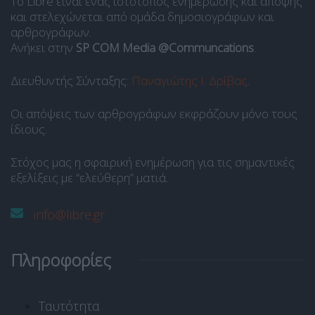
Το Libre είναι ένας ιστότοπος ενημέρωσης και άποψης
και στελεχώνεται από ομάδα δημοσιογράφων και
αρθρογράφων.
Ανήκει στην
SP COM Media @Communcations
.
Διευθυντής Σύνταξης:
Παναγιώτης Ι. Δρίβας
.
Οι απόψεις των αρθρογράφων εκφράζουν μόνο τους
ίδιους.
Στόχος μας η σφαιρική ενημέρωση για τις σημαντικές
εξελίξεις με “ελεύθερη” ματιά.
info@libre.gr
Πληροφορίες
Ταυτότητα