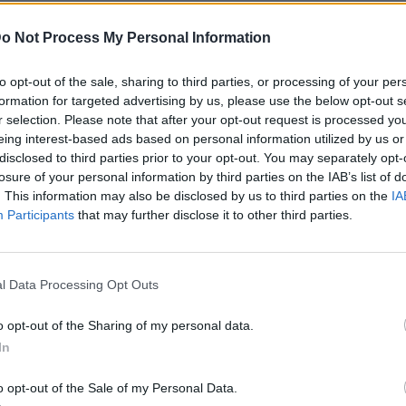
όπως υποστηρίζεται, να κάνει λίγο υπομονή.
o Not Process My Personal Information
to opt-out of the sale, sharing to third parties, or processing of your per
σιγάρο στο σαλόνι του πλοίου. Ένας από τους
formation for targeted advertising by us, please use the below opt-out s
r selection. Please note that after your opt-out request is processed y
ο καθώς ήταν κλειστός χώρος και ο
eing interest-based ads based on personal information utilized by us or
disclosed to third parties prior to your opt-out. You may separately opt-
losure of your personal information by third parties on the IAB’s list of
ύπησε τον αστυνομικό στο πρόσωπο και του
. This information may also be disclosed by us to third parties on the
IA
Participants
that may further disclose it to other third parties.
l Data Processing Opt Outs
o opt-out of the Sharing of my personal data.
In
o opt-out of the Sale of my Personal Data.