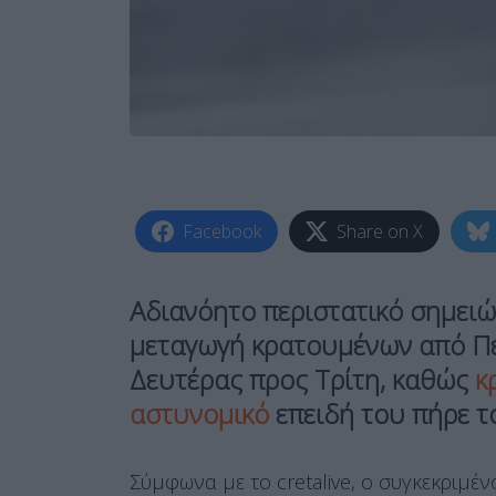
Facebook
Share on X
Αδιανόητο περιστατικό σημειώ
μεταγωγή κρατουμένων από Πε
Δευτέρας προς Τρίτη, καθώς
κ
αστυνομικό
επειδή του πήρε το
Σύμφωνα με το cretalive, ο συγκεκριμέν