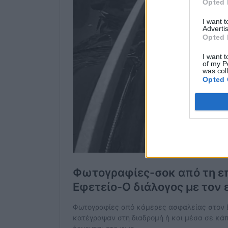
Opted 
I want 
Advertis
Opted 
I want t
of my P
was col
Opted 