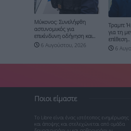
Μύκονος: Συνελήφθη
ν σε κράτη
Τραμπ: Ή
αστυνομικός για
τε...
για τη μ
επικίνδυνη οδήγηση και...
επίθεση...
 2026
6 Αυγούστου, 2026
6 Αυγο
Ποιοι είμαστε
Το Libre είναι ένας ιστότοπος ενημέρωσης
και άποψης και στελεχώνεται από ομάδα
δημοσιογράφων και αρθρογράφων.