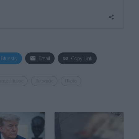
Bluesky
Email
Copy Link
ρατούμενος
Πειραιάς
Πλοίο