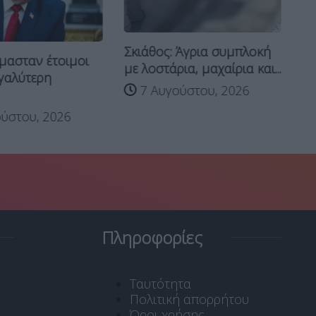
Σκιάθος: Άγρια συμπλοκή
μασταν έτοιμοι
Επ
με λοστάρια, μαχαίρια και...
εγαλύτερη
ΠΑ
7 Αυγούστου, 2026
οι
ύστου, 2026
Πληροφορίες
Ταυτότητα
Πολιτική απορρήτου
Όροι χρήσης