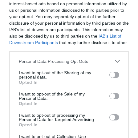
Εξωτερικών Αντρίι
Σιμπίχα
δήλωσε χθες ότι
interest-based ads based on personal information utilized by
κλήθηκε στο υπουργείο του ο
πρεσβευτής του
us or personal information disclosed to third parties prior to
your opt-out. You may separately opt-out of the further
Ισραήλ
επειδή το Ισραήλ επέτρεψε να εισέλθουν
disclosure of your personal information by third parties on the
στο έδαφός του φορτία σιτηρών από τα υπό
IAB’s list of downstream participants. This information may
ρωσική κατοχή ουκρανικά εδάφη.
also be disclosed by us to third parties on the
IAB’s List of
Downstream Participants
that may further disclose it to other
Ο Ισραηλινός υπουργός Εξωτερικών
Γκίντεον Σάαρ
third parties.
είπε στο Σιμπίχα
ότι η Ουκρανία δεν έχει
Personal Data Processing Opt Outs
παρουσιάσει αποδείξεις που να υποστηρίζουν
I want to opt-out of the Sharing of my
τους ισχυρισμούς ότι τα σιτηρά είναι “κλεμμένα”.
personal data.
Opted In
Το
Κίεβο
θεωρεί ότι όλα τα σιτηρά που
I want to opt-out of the Sale of my
παρήχθησαν στις τέσσερις περιφέρειες τις οποίες
Personal Data.
Opted In
η Ρωσία διεκδικεί ως δικές της από το 2022 που
εισέβαλε στην
Ουκρανία
καθώς και την Κριμαία, η
I want to opt-out of processing my
Personal Data for Targeted Advertising.
οποία προσαρτήθηκε από τη Ρωσία το 2014, ότι
Opted In
έχουν
κλαπεί από τη Μόσχα.
I want to opt-out of Collection, Use,