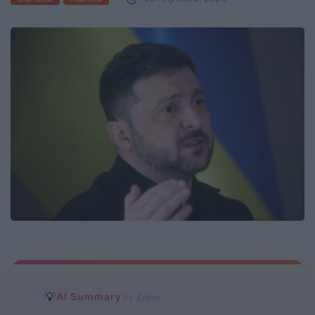
💡
AI Summary
by Libre