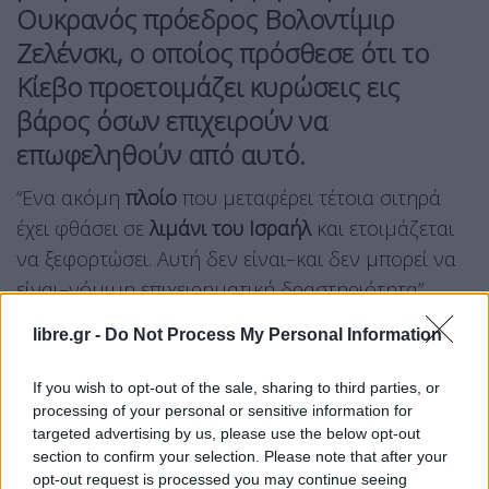
Ουκρανός πρόεδρος Βολοντίμιρ
Ζελένσκι, ο οποίος πρόσθεσε ότι το
Κίεβο προετοιμάζει κυρώσεις εις
βάρος όσων επιχειρούν να
επωφεληθούν από αυτό.
“Ενα ακόμη
πλοίο
που μεταφέρει τέτοια σιτηρά
έχει φθάσει σε
λιμάνι του Ισραήλ
και ετοιμάζεται
να ξεφορτώσει. Αυτή δεν είναι–και δεν μπορεί να
είναι–νόμιμη επιχειρηματική δραστηριότητα”,
έγραψε ο
Ζελένσκι
στο Χ.
libre.gr -
Do Not Process My Personal Information
“Οι
ισραηλινές αρχές
δεν μπορούν να μη
If you wish to opt-out of the sale, sharing to third parties, or
γνωρίζουν ποια πλοία φθάνουν στα
λιμάνια
της
processing of your personal or sensitive information for
χώρας και τι φορτίο μεταφέρουν”, πρόσθεσε ο
targeted advertising by us, please use the below opt-out
section to confirm your selection. Please note that after your
Ουκρανός πρόεδρος
. Ο Ουκρανός υπουργός
opt-out request is processed you may continue seeing