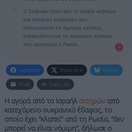
✨
Ο Ζελένσκι ζητεί από το Ισραήλ σεβασμό
και αποφυγή ενεργειών που
υπονομεύουν τις διμερείς σχέσεις,
καταγγέλλοντας το παράνομο εμπόριο
που οργανώνει η Ρωσία.
–
Facebook
Share on X
Bluesky
Email
Copy Link
Η αγορά από το Ισραήλ
σιτηρών
από
κατεχόμενο ουκρανικό έδαφος, το
οποίο έχει “κλαπεί” από τη Ρωσία, “δεν
μπορεί να είναι νόμιμη”, δήλωσε ο