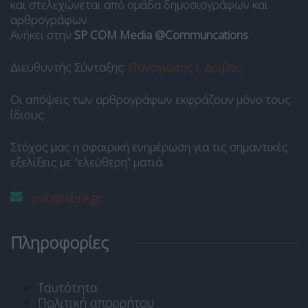
και στελεχώνεται από ομάδα δημοσιογράφων και
αρθρογράφων.
Ανήκει στην
SP COM Media @Communcations
.
Διευθυντής Σύνταξης:
Παναγιώτης Ι. Δρίβας
.
Οι απόψεις των αρθρογράφων εκφράζουν μόνο τους
ίδιους.
Στόχος μας η σφαιρική ενημέρωση για τις σημαντικές
εξελίξεις με “ελεύθερη” ματιά.
info@libre.gr
Πληροφορίες
Ταυτότητα
Πολιτική απορρήτου