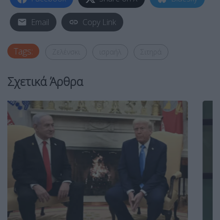
Email
Copy Link
Tags:
Ζελένσκι
ισραήλ
Σιτηρά
Σχετικά Άρθρα