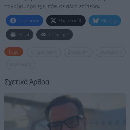
παλαβομάρα έχει πάει σε άλλα επίπεδα».
Facebook
Share on X
Bluesky
Email
Copy Link
Tags:
ανδρουλάκης
βουλευτής
γεωργιάδης
κυβερνηση
Σχετικά Άρθρα