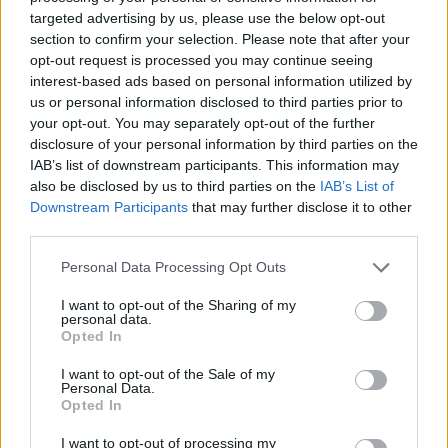
δικογραφία στη Βουλή για να εκβιάσει πολιτικά
targeted advertising by us, please use the below opt-out
την ανανέωσή της και ο κ. Βενιζέλος είπε ότι,
section to confirm your selection. Please note that after your
opt-out request is processed you may continue seeing
επειδή της επιτεθήκανε, πρέπει πολιτικά ο Άρειος
interest-based ads based on personal information utilized by
Πάγος να ανανεώσει, άρα το ίδιο. Η κ. Θάνου
us or personal information disclosed to third parties prior to
γράφει άρθρο και είπε ότι το ανώτατο δικαστικό
your opt-out. You may separately opt-out of the further
disclosure of your personal information by third parties on the
συμβούλιο έχει την αρμοδιότητα να ανανεώσει
IAB’s list of downstream participants. This information may
την κ. Παπανδρέου και τώρα λόγω των επιθέσεων
also be disclosed by us to third parties on the
IAB’s List of
πρέπει να ανανεώσουνε. Άρα, όταν είπε ο
Downstream Participants
that may further disclose it to other
third parties.
Γεωργιάδης ότι εκβιάζει πολιτικά την ανανέωση η
κ. Παπανδρέου, ποιος είχε δίκιο; Όταν λέει ο
Personal Data Processing Opt Outs
Βενιζέλος, ο Παυλόπουλος, η Θάνου, η
I want to opt-out of the Sharing of my
Σακελλαροπούλου αυτό που λέω εγώ, τότε εγώ
personal data.
Opted In
κάνω επίθεση στη Δικαιοσύνη.
I want to opt-out of the Sale of my
Η κ. Κοβέσι έχει κάνει κατάχρηση εξουσίας, δεν
Personal Data.
Opted In
έχει αρμοδιότητα να ανανεώσει τις θητείες. Η κ.
Κοβέσι μπορεί να εγκρίνει ή να απορρίψει την
I want to opt-out of processing my