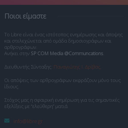
Ποιοι είμαστε
Το Libre είναι ένας ιστότοπος ενημέρωσης και άποψης
και στελεχώνεται από ομάδα δημοσιογράφων και
αρθρογράφων.
Ανήκει στην
SP COM Media @Communcations
.
Διευθυντής Σύνταξης:
Παναγιώτης Ι. Δρίβας
.
Οι απόψεις των αρθρογράφων εκφράζουν μόνο τους
ίδιους.
Στόχος μας η σφαιρική ενημέρωση για τις σημαντικές
εξελίξεις με “ελεύθερη” ματιά.
info@libre.gr