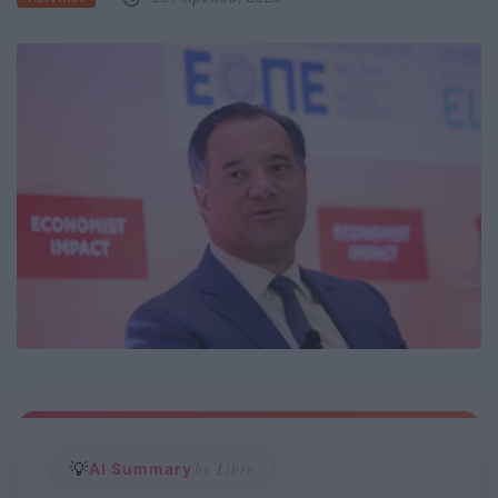
💡
AI Summary
by Libre