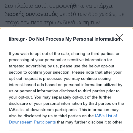
Στο πλαίσιο αυτό, συμφωνήθηκε να υπάρχει
δ
ιαρκής συντονισμός μ
εταξύ των δύο χωρών, με
στόχο την περαιτέρω ενδυνάμωση των
μεσογειακών λιμένων της Ευρωπαϊκής Ένωσης,
ώστε να λειτουργούν ως σταθεροί πυλώνες
libre.gr -
Do Not Process My Personal Information
ανάπτυξης για τις
εθνικές οικονομίες.
If you wish to opt-out of the sale, sharing to third parties, or
Παράλληλα, στο επίκεντρο των συζητήσεων
processing of your personal or sensitive information for
targeted advertising by us, please use the below opt-out
βρέθηκε η
απανθρακοποίηση
της ναυτιλίας, με
section to confirm your selection. Please note that after your
τον Β. Κικίλια να δίνει έμφαση στην ανάγκη μιας
opt-out request is processed you may continue seeing
ρεαλιστικής προσέγγισης σε ευρωπαϊκό και
interest-based ads based on personal information utilized by
us or personal information disclosed to third parties prior to
διεθνές επίπεδο, ιδίως υπό το πρίσμα των
your opt-out. You may separately opt-out of the further
σχετικών συζητήσεων στον
Διεθνή Ναυτιλιακό
disclosure of your personal information by third parties on the
Οργανισμό (ΙΜΟ)
. Στο πλαίσιο αυτό,
IAB’s list of downstream participants. This information may
also be disclosed by us to third parties on the
IAB’s List of
επισημάνθηκε ότι η μετάβαση θα πρέπει να
Downstream Participants
that may further disclose it to other
λαμβάνει υπόψη τις πραγματικές δυνατότητες της
third parties.