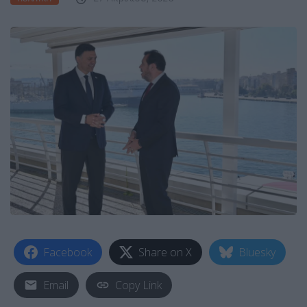
Facebook
Share on X
Bluesky
Email
Copy Link