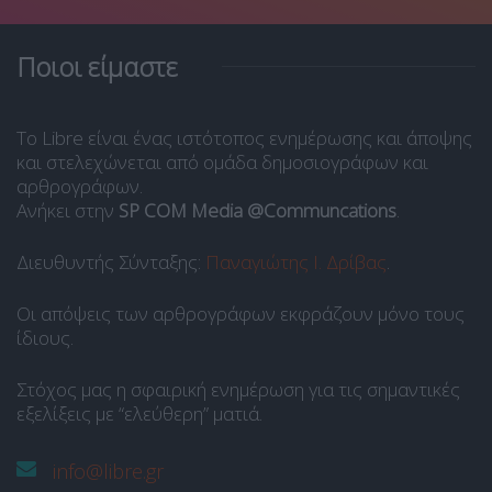
Ποιοι είμαστε
Το Libre είναι ένας ιστότοπος ενημέρωσης και άποψης
και στελεχώνεται από ομάδα δημοσιογράφων και
αρθρογράφων.
Ανήκει στην
SP COM Media @Communcations
.
Διευθυντής Σύνταξης:
Παναγιώτης Ι. Δρίβας
.
Οι απόψεις των αρθρογράφων εκφράζουν μόνο τους
ίδιους.
Στόχος μας η σφαιρική ενημέρωση για τις σημαντικές
εξελίξεις με “ελεύθερη” ματιά.
info@libre.gr