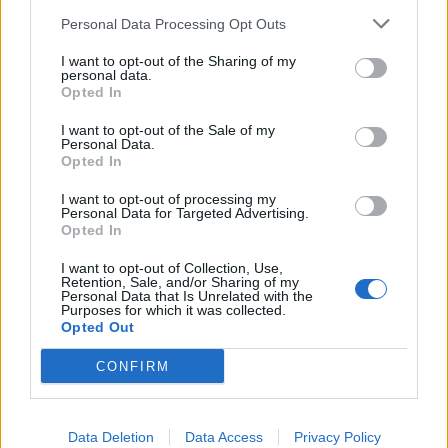
αγοράς, τη διαθεσιμότητα
εναλλακτικών
Personal Data Processing Opt Outs
καυσίμων
και τις πιέσεις που αντιμετωπίζει η
ευρωπαϊκή οικονομία και η μέση ευρωπαϊκή
I want to opt-out of the Sharing of my
personal data.
οικογένεια.
Opted In
I want to opt-out of the Sale of my
Facebook
Share on X
Bluesky
Personal Data.
Opted In
Email
Copy Link
I want to opt-out of processing my
Personal Data for Targeted Advertising.
Opted In
Tags:
Βασίλης Κικίλιας
Ελλάδα
Ισπανία
I want to opt-out of Collection, Use,
Retention, Sale, and/or Sharing of my
Personal Data that Is Unrelated with the
Σχετικά Άρθρα
Purposes for which it was collected.
Opted Out
CONFIRM
Data Deletion
Data Access
Privacy Policy