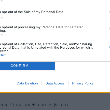
ν Εύβοια και την Ανατολική
In
ς με παροδικές νεφώσεις στα ορεινά. Οι άνεμοι
o opt-out of the Sale of my Personal Data.
ε 5 μποφόρ, τοπικά έως 6 σε Σποράδες και
In
ό 9 έως 26 βαθμούς Κελσίου.
to opt-out of processing my Personal Data for Targeted
ing.
In
ιος καιρός, με βόρειους ανέμους 4 με 6 και
o opt-out of Collection, Use, Retention, Sale, and/or Sharing
ersonal Data that Is Unrelated with the Purposes for which it
 Η θερμοκρασία θα κυμανθεί από 13 έως 22
lected.
Out
CONFIRM
 τα Δωδεκάνησα
ο καιρός θα είναι αίθριος, με
 6 και τοπικά έως 7 μποφόρ. Η θερμοκρασία θα
ου.
Data Deletion
Data Access
Privacy Policy
θριος. Οι άνεμοι θα πνέουν βόρειοι-