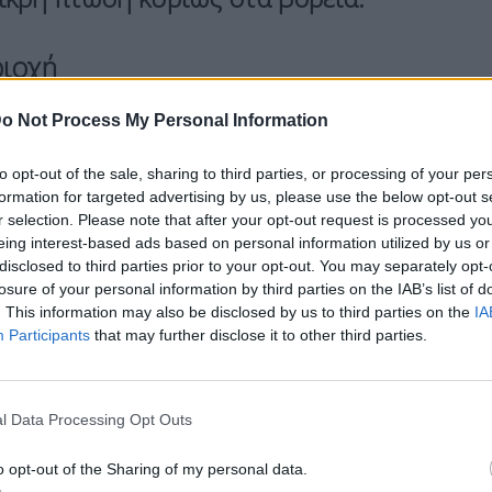
ριοχή
o Not Process My Personal Information
ι γενικά αίθριος καιρός, με πρόσκαιρες
 οπότε στα ορεινά ενδέχεται να σημειωθούν
to opt-out of the sale, sharing to third parties, or processing of your per
ό βόρειες και ανατολικές διευθύνσεις 4 με 6
formation for targeted advertising by us, please use the below opt-out s
r selection. Please note that after your opt-out request is processed y
θερμοκρασία θα κυμανθεί από 9 έως 23 βαθμούς
eing interest-based ads based on personal information utilized by us or
 στη δυτική Μακεδονία.
disclosed to third parties prior to your opt-out. You may separately opt-
losure of your personal information by third parties on the IAB’s list of
. This information may also be disclosed by us to third parties on the
IA
Participants
that may further disclose it to other third parties.
υτική Στερεά και τη Δυτική Πελοπόννησο
ο
φώσεις το μεσημέρι και πιθανότητα μεμονωμένων
ναι μεταβλητοί 3 με 4 μποφόρ και στο Ιόνιο
l Data Processing Opt Outs
ρασία θα φτάσει έως 25 βαθμούς Κελσίου.
o opt-out of the Sharing of my personal data.