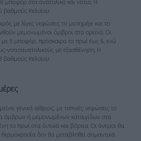
 6 μποφόρ στα ανατολικά και νότια. Η
5 βαθμούς Κελσίου.
ιρός με λίγες νεφώσεις το μεσημέρι και το
ιωθούν μεμονωμένοι όμβροι στα ορεινά. Οι
4 με 5 μποφόρ, πρόσκαιρα το πρωί έως 6, ενώ
υς-νοτιοανατολικούς με εξασθένηση. Η
3 βαθμούς Κελσίου.
μέρες
είνει γενικά αίθριος, με τοπικές νεφώσεις το
ητα όμβρων ή μεμονωμένων καταιγίδων στα
ένη το πρωί στα δυτικά και βόρεια. Οι άνεμοι θα
η θερμοκρασία δεν θα μεταβληθεί σημαντικά.