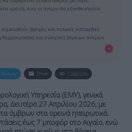
ς θα παραμείνει γενικά αίθριος με λίγες
στα ορεινά, ενώ οι άνεμοι θα εξασθενήσουν
 σημειωθούν βροχές και τοπικές καταιγίδες
ση θερμοκρασίας και ενίσχυση βόρειων ανέμων
–
Bluesky
Email
Copy Link
ρολογική Υπηρεσία (ΕΜΥ)
, γενικά
ρα, Δευτέρα 27 Απριλίου 2026, με
ητα όμβρων στα ορεινά ηπειρωτικά.
τάσεις έως 7 μποφόρ στο Αιγαίο, ενώ
ικρή πτώση κυρίως στα βόρεια.