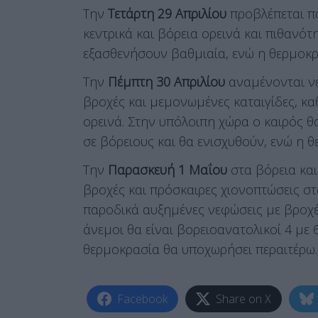
Την
Τετάρτη 29 Απριλίου
προβλέπεται πα
κεντρικά και βόρεια ορεινά και πιθανό
εξασθενήσουν βαθμιαία, ενώ η θερμοκρα
Την
Πέμπτη 30 Απριλίου
αναμένονται νε
βροχές και μεμονωμένες καταιγίδες, κα
ορεινά. Στην υπόλοιπη χώρα ο καιρός θ
σε βόρειους και θα ενισχυθούν, ενώ η 
Την
Παρασκευή 1 Μαΐου
στα βόρεια και
βροχές και πρόσκαιρες χιονοπτώσεις σ
παροδικά αυξημένες νεφώσεις με βροχέ
άνεμοι θα είναι βορειοανατολικοί 4 με 
θερμοκρασία θα υποχωρήσει περαιτέρω.
Facebook
Share on X