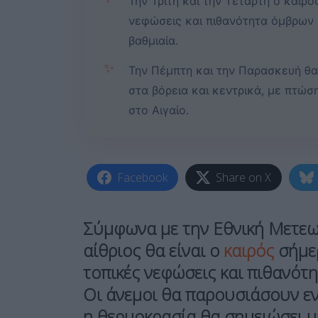
Την Τρίτη και την Τετάρτη ο καιρό
νεφώσεις και πιθανότητα όμβρων 
βαθμιαία.
✨
Την Πέμπτη και την Παρασκευή θα
στα βόρεια και κεντρικά, με πτώ
στο Αιγαίο.
Facebook
Share on X
Σύμφωνα με την
Εθνική Μετεω
αίθριος θα είναι ο
καιρός
σήμε
τοπικές νεφώσεις και πιθανότ
Οι άνεμοι θα παρουσιάσουν εν
η θερμοκρασία θα σημειώσει μ