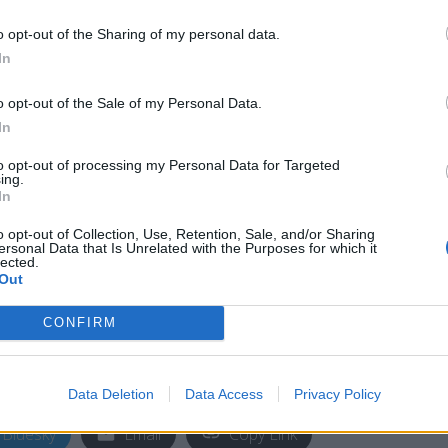
ε πάνω σε ένα σταθμευμένο αυτοκίνητο, στην
o opt-out of the Sharing of my personal data.
υ Αθανασίου στα Γαλανέικα Λαμίας.
In
o opt-out of the Sale of my Personal Data.
In
ως μετά τα φανάρια προσέκρουσε πάνω στο
to opt-out of processing my Personal Data for Targeted
ίζ. Αποτέλεσμα ήταν να τραυματιστεί ο νεαρός
ing.
In
o opt-out of Collection, Use, Retention, Sale, and/or Sharing
ο και διακόμισε τον τραυματία στα Επείγοντα
ersonal Data that Is Unrelated with the Purposes for which it
lected.
Out
CONFIRM
ίας Λαμίας.
Data Deletion
Data Access
Privacy Policy
Bluesky
Email
Copy Link