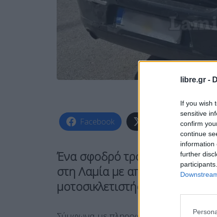
libre.gr -
D
If you wish 
sensitive in
Facebook
Share on X
confirm you
continue se
information 
Ένα σφοδρό τροχαίο σημειώθη
further disc
participants
στη Λαμία με αποτέλεσμα να τ
Downstream 
μοτοσικλετιστής.
Persona
Σύμφωνα με πληροφορίες του lamiarepor