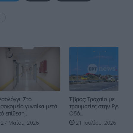
ο
Βά
πα
Έβρος: Τροχαίο με
ι: Στο
ΔΕ
τραυματίες στην Εγνατία
ίο γυναίκα μετά
Οδό...
ση...
21 Ιουλίου, 2026
ου, 2026