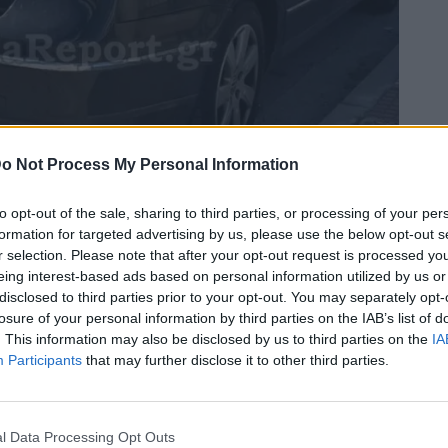
o Not Process My Personal Information
to opt-out of the sale, sharing to third parties, or processing of your per
formation for targeted advertising by us, please use the below opt-out s
Bluesky
Email
Copy Link
r selection. Please note that after your opt-out request is processed y
eing interest-based ads based on personal information utilized by us or
disclosed to third parties prior to your opt-out. You may separately opt-
κε σήμερα το απόγευμα (25/4/2026)
losure of your personal information by third parties on the IAB’s list of
. This information may also be disclosed by us to third parties on the
IA
ραυματιστεί σοβαρά ένας νεαρός
Participants
that may further disclose it to other third parties.
l Data Processing Opt Outs
t.gr για το τροχαίο, κάτω από άγνωστες