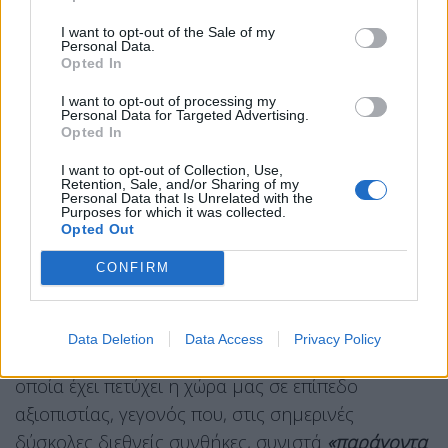
της κυβέρνησης είναι τα μόνιμα μέτρα στήριξης,
I want to opt-out of the Sale of my
ενώ λαμβάνονται και έκτακτα μέτρα όταν
Personal Data.
υπάρχουν έκτακτες ανάγκες. Ο ίδιος υπογράμμισε
Opted In
πως η μόνιμη μείωση φορολογίας συνιστά
I want to opt-out of processing my
Personal Data for Targeted Advertising.
«δομική πολιτική επιλογή» και έδωσε ιδιαίτερη
Opted In
έμφαση στη φορολογική μεταρρύθμιση, η οποία
I want to opt-out of Collection, Use,
εφαρμόζεται από τις αρχές του έτους, αυξάνοντας
Retention, Sale, and/or Sharing of my
Personal Data that Is Unrelated with the
το εισόδημα των πολιτών, ιδίως των οικογενειών
Purposes for which it was collected.
Opted Out
με παιδιά και των νέων.
CONFIRM
Με αφορμή και τις χθεσινές δηλώσεις του
Ευρωπαίου επιτρόπου Βάλντις Ντομπρόβσκις για
την ισχυρή θέση της ελληνικής οικονομίας, ο
Data Deletion
Data Access
Privacy Policy
υφυπουργός τόνισε τη σημαντική πρόοδο την
οποία έχει πετύχει η χώρα μας σε επίπεδο
αξιοπιστίας, γεγονός που, στις σημερινές
δύσκολες διεθνείς συνθήκες, συνιστά
«παράγοντα