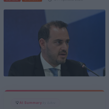
💡
AI Summary
by Libre