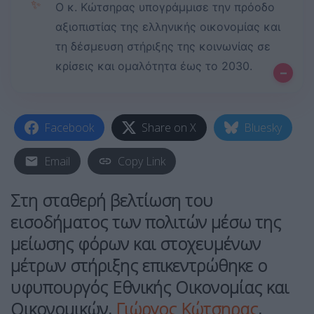
✨
Ο κ. Κώτσηρας υπογράμμισε την πρόοδο
αξιοπιστίας της ελληνικής οικονομίας και
τη δέσμευση στήριξης της κοινωνίας σε
κρίσεις και ομαλότητα έως το 2030.
–
Facebook
Share on X
Bluesky
Email
Copy Link
Στη σταθερή βελτίωση του
εισοδήματος των πολιτών μέσω της
μείωσης φόρων και στοχευμένων
μέτρων στήριξης επικεντρώθηκε ο
υφυπουργός Εθνικής Οικονομίας και
Οικονομικών,
Γιώργος Κώτσηρας
,