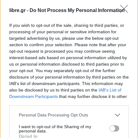
στήριξη των ενοικιαστών και των
libre.gr -
Do Not Process My Personal Information
χαμηλοσυνταξιούχων, οι οποίες πλέον
διευρύνονται, ενώ παράλληλα, έρχεται ένα πακέτο
If you wish to opt-out of the sale, sharing to third parties, or
μέτρων για τη διαχείριση του ιδιωτικού χρέους,
processing of your personal or sensitive information for
targeted advertising by us, please use the below opt-out
που αποσκοπεί στην ενίσχυση της ρευστότητας
section to confirm your selection. Please note that after your
στην αγορά και τη στήριξη των πολιτών που
opt-out request is processed you may continue seeing
προσπαθούν να είναι συνεπείς στις φορολογικές
interest-based ads based on personal information utilized by
us or personal information disclosed to third parties prior to
υποχρεώσεις τους. Όπως τόνισε,
με μέτρα
your opt-out. You may separately opt-out of the further
«στοχευμένα, μεθοδικά και οριοθετημένα
disclosure of your personal information by third parties on the
δημοσιονομικά», «προκειμένου να
IAB’s list of downstream participants. This information may
also be disclosed by us to third parties on the
IAB’s List of
διασφαλίσουμε το παρόν αλλά και το μέλλον»,
Downstream Participants
that may further disclose it to other
επιστρέφουμε κάθε χρόνο στην ελληνική κοινωνία
third parties.
σημαντικό κομμάτι της καλής πορείας της
Personal Data Processing Opt Outs
οικονομίας.
I want to opt-out of the Sharing of my
personal data.
Ο κ. Κώτσηρας επεσήμανε ότι στρατηγική επιλογή
Opted In