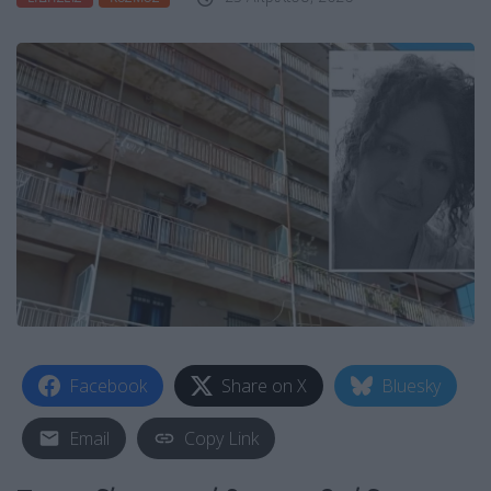
Facebook
Share on X
Bluesky
Email
Copy Link