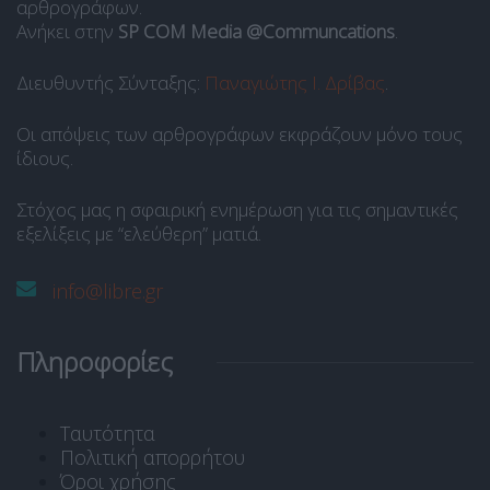
αρθρογράφων.
Ανήκει στην
SP COM Media @Communcations
.
Διευθυντής Σύνταξης:
Παναγιώτης Ι. Δρίβας
.
Οι απόψεις των αρθρογράφων εκφράζουν μόνο τους
ίδιους.
Στόχος μας η σφαιρική ενημέρωση για τις σημαντικές
εξελίξεις με “ελεύθερη” ματιά.
info@libre.gr
Πληροφορίες
Ταυτότητα
Πολιτική απορρήτου
Όροι χρήσης