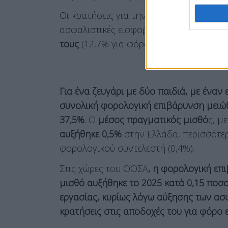
Οι κρατήσεις για την ίδια κατηγορία ε
ασφαλιστικές εισφορές
αντιστοιχούν σ
τους
(12,7% για φόρο εισοδήματος και 1
Για ένα ζευγάρι με δύο παιδιά, με έναν
συνολική φορολογική επιβάρυνση μειώθ
37,5%
. Ο
μέσος πραγματικός μισθό
ς, μ
αυξήθηκε 0,5%
στην Ελλάδα, περισσότε
φορολογικού συντελεστή (0,4%).
Στις χώρες του ΟΟΣΑ
, η φορολογική επ
μισθό αυξήθηκε το 2025 κατά 0,15 ποσ
εργασίας, κυρίως λόγω αύξησης των ασ
κρατήσεις στις αποδοχές του για φόρο 