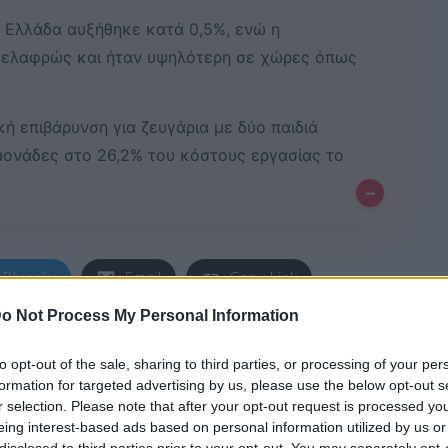
 Ελλάδα αυξήθηκε κατά 0,5%, ενώ η
 ελαφρώς και ήταν υψηλότερη σε χώρες όπως
ή επιβάρυνση για ζευγάρια με δύο παιδιά
μονάδες στο 26,2% του κόστους εργασίας το
–
Bluesky
Email
Copy Link
o Not Process My Personal Information
ένων και των εργοδοτών που
to opt-out of the sale, sharing to third parties, or processing of your per
πό τον φόρο εισοδήματος (0,54%)
formation for targeted advertising by us, please use the below opt-out s
Wages 2026 που έδωσε στη
r selection. Please note that after your opt-out request is processed y
eing interest-based ads based on personal information utilized by us or
έρει επίσης ότι συνολική
disclosed to third parties prior to your opt-out. You may separately opt-