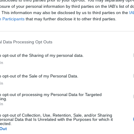
ισθών
(από τον φόρο εισοδήματος
losure of your personal information by third parties on the IAB’s list of
. This information may also be disclosed by us to third parties on the
IA
 εργαζομένων και εργοδοτών)
Participants
that may further disclose it to other third parties.
025 στην Ελλάδα.
l Data Processing Opt Outs
 ένα εργαζόμενο χωρίς παιδιά με μέσο μισθό, η
,3% του κόστους εργασίας
, μειωμένη κατά 0,16
o opt-out of the Sharing of my personal data.
024, λόγω της μείωσης των ασφαλιστικών
In
o opt-out of the Sale of my Personal Data.
In
to opt-out of processing my Personal Data for Targeted
ν κατά 0,36 ποσοστιαίες μονάδες και των
ing.
In
ντας την αύξηση της επιβάρυνσης από τον φόρο
ές εισφορές των εργοδοτών (17,9% του κόστους
o opt-out of Collection, Use, Retention, Sale, and/or Sharing
ersonal Data that Is Unrelated with the Purposes for which it
είχαν μεγαλύτερο βάρος στη διαμόρφωση της
lected.
Out
ε τη φορολογία εισοδήματος (10,5%).