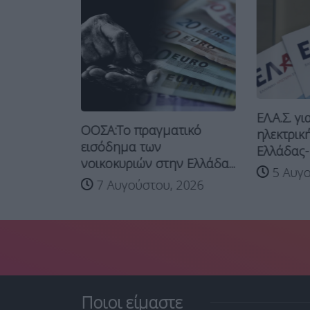
εση-
ΕΛ.Α.Σ. γ
ΟΣΑ
ΟΟΣΑ:Το πραγματικό
ηλεκτρικ
s...
εισόδημα των
Ελλάδας-Κ
νοικοκυριών στην Ελλάδα...
 2026
5 Αυγο
7 Αυγούστου, 2026
Ποιοι είμαστε