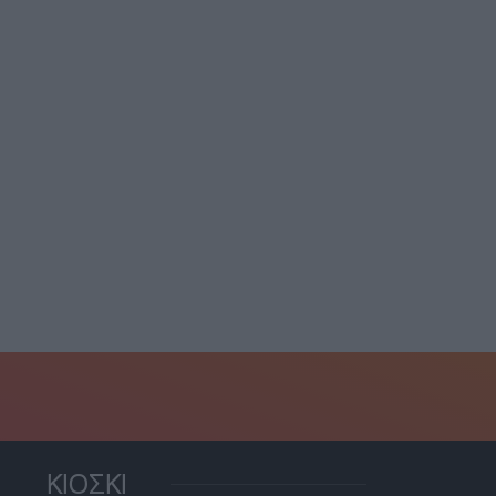
ίθεση Σκέρτσου σε
Επίθεση ΕΛ.Α.Σ. μετά την
ΣΟΚ: Υποκαθιστά την
έκθεση του ΟΟΣΑ:...
κονομική...
7 Αυγούστου, 2026
7 Αυγούστου, 2026
ΚΙΟΣΚΙ