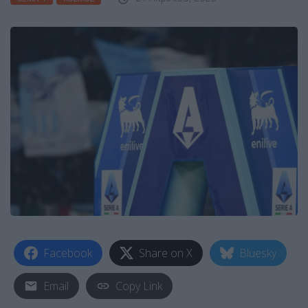
Facebook
Share on X
Bluesky
Email
Copy Link