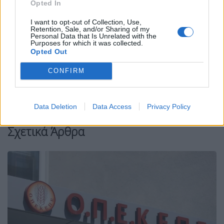
Opted In
I want to opt-out of Collection, Use,
Facebook
Share on X
Bluesky
Retention, Sale, and/or Sharing of my
Personal Data that Is Unrelated with the
Purposes for which it was collected.
Email
Copy Link
Opted Out
CONFIRM
Tags:
SERIE A
παικτες
ποδοσφαιριστες
πορνεία
σκανδαλο
Data Deletion
Data Access
Privacy Policy
Σχετικά Άρθρα