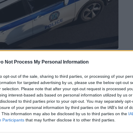
o Not Process My Personal Information
Bluesky
Email
Copy Link
to opt-out of the sale, sharing to third parties, or processing of your per
formation for targeted advertising by us, please use the below opt-out s
r selection. Please note that after your opt-out request is processed y
από την
Υποδιεύθυνση Δίωξης και
eing interest-based ads based on personal information utilized by us or
disclosed to third parties prior to your opt-out. You may separately opt-
, με τις Αρχές να σχηματίζουν
losure of your personal information by third parties on the IAB’s list of
ρονου
, καθώς και ενός ακόμη
. This information may also be disclosed by us to third parties on the
IA
Participants
that may further disclose it to other third parties.