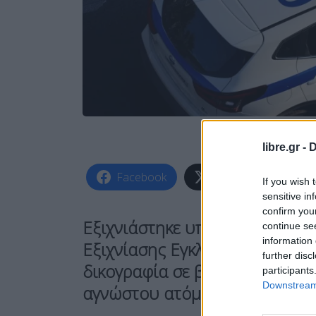
libre.gr -
D
Facebook
Share on X
If you wish 
sensitive in
confirm you
Εξιχνιάστηκε υπόθεση
απάτης
continue se
information 
Εξιχνίασης Εγκλημάτων Βόλου
further disc
δικογραφία
σε βάρος ενός
23χ
participants
Downstream 
αγνώστου ατόμου
.