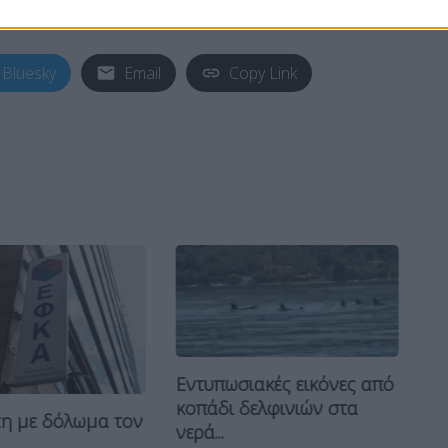
εσία.
Bluesky
Email
Copy Link
Εντυπωσιακές εικόνες από
Κρ
κοπάδι δελφινιών στα
η με δόλωμα τον
επ
νερά...
.