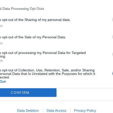
της
Πέμπτης 16/04/2026
στον
Βόλο
, άγνωστος
l Data Processing Opt Outs
γυναίκα, προσποιούμενος υπάλληλο του
o opt-out of the Sharing of my personal data.
νου ηλεκτροπληξίας
λόγω υποτιθέμενης
In
είσει να συγκεντρώσει
κοσμήματα
,
χρυσή λίρα
o opt-out of the Sale of my Personal Data.
In
to opt-out of processing my Personal Data for Targeted
ing.
σε
σακούλα
, την οποία άφησε στην πόρτα της
In
 τους δράστες.
o opt-out of Collection, Use, Retention, Sale, and/or Sharing
ersonal Data that Is Unrelated with the Purposes for which it
 εμπλοκή του
23χρονου
στην υπόθεση, ενώ οι
lected.
Out
ηση του δεύτερου ατόμου.
CONFIRM
γελέα Πλημμελειοδικών Βόλου
, ενώ την
Data Deletion
Data Access
Privacy Policy