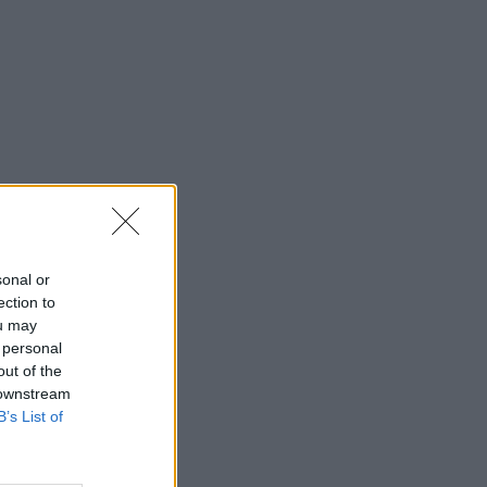
sonal or
ection to
ou may
 personal
out of the
 downstream
B’s List of