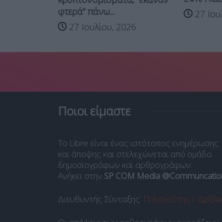
φτερά” πάνω...
27 Ιου
27 Ιουλίου, 2026
Ποιοι είμαστε
Το Libre είναι ένας ιστότοπος ενημέρωσης
και άποψης και στελεχώνεται από ομάδα
δημοσιογράφων και αρθρογράφων.
Ανήκει στην
SP COM Media @Communcatio
Διευθυντής Σύνταξης:
Παναγιώτης Ι. Δρίβα