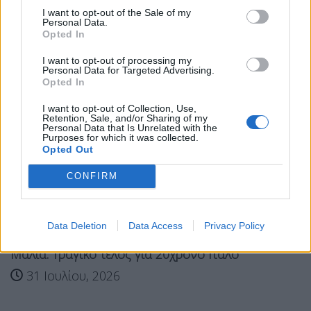
Σχετικά Άρθρα
I want to opt-out of the Sale of my
Personal Data.
Opted In
I want to opt-out of processing my
Personal Data for Targeted Advertising.
Opted In
I want to opt-out of Collection, Use,
Retention, Sale, and/or Sharing of my
Personal Data that Is Unrelated with the
Purposes for which it was collected.
Opted Out
CONFIRM
Data Deletion
Data Access
Privacy Policy
Μάλια: Τραγικό τέλος για 20χρονο Ιταλό
31 Ιουλίου, 2026