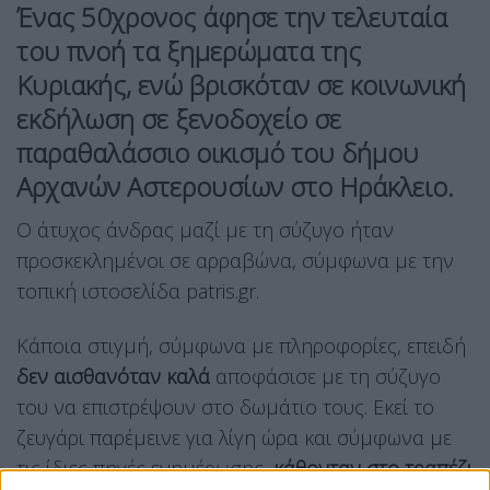
Ένας 50χρονος άφησε την τελευταία
του πνοή τα ξημερώματα της
Κυριακής, ενώ βρισκόταν σε κοινωνική
εκδήλωση σε ξενοδοχείο σε
παραθαλάσσιο οικισμό του δήμου
Αρχανών Αστερουσίων στο Ηράκλειο.
Ο άτυχος άνδρας μαζί με τη σύζυγο ήταν
προσκεκλημένοι σε αρραβώνα, σύμφωνα με την
τοπική ιστοσελίδα patris.gr.
Κάποια στιγμή, σύμφωνα με πληροφορίες, επειδή
δεν αισθανόταν καλά
αποφάσισε με τη σύζυγο
του να επιστρέψουν στο δωμάτιο τους. Εκεί το
ζευγάρι παρέμεινε για λίγη ώρα και σύμφωνα με
τις ίδιες πηγές ενημέρωσης,
κάθονταν στο τραπέζι