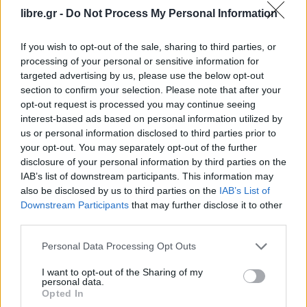
της κουζίνας του δωματίου.
libre.gr -
Do Not Process My Personal Information
Όταν ο 50χρονος πήγε να σηκωθεί,
κατέρρευσε
If you wish to opt-out of the sale, sharing to third parties, or
μπροστά στα μάτια της γυναίκας του.
processing of your personal or sensitive information for
targeted advertising by us, please use the below opt-out
Μεταφέρθηκε στο νοσοκομείο
όπου οι γιατροί
section to confirm your selection. Please note that after your
απλά διαπίστωσαν το θάνατο του.
opt-out request is processed you may continue seeing
interest-based ads based on personal information utilized by
Την προανάκριση για την υπόθεση διερευνά το Α.Τ
us or personal information disclosed to third parties prior to
your opt-out. You may separately opt-out of the further
Μινώα Πεδιάδος, ενώ απαντήσεις αναμένονται
disclosure of your personal information by third parties on the
από την ιατροδικαστική έρευνα που θα γίνει.
IAB’s list of downstream participants. This information may
also be disclosed by us to third parties on the
IAB’s List of
Facebook
Share on X
Bluesky
Downstream Participants
that may further disclose it to other
third parties.
Email
Copy Link
Personal Data Processing Opt Outs
I want to opt-out of the Sharing of my
Tags:
γλέντι
ηράκλειο
νεκρός
personal data.
Opted In