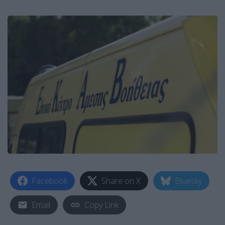
Facebook
Share on X
Bluesky
Email
Copy Link