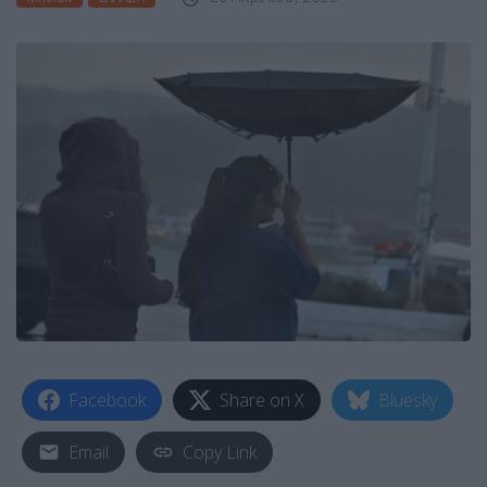
Facebook
Share on X
Bluesky
Email
Copy Link