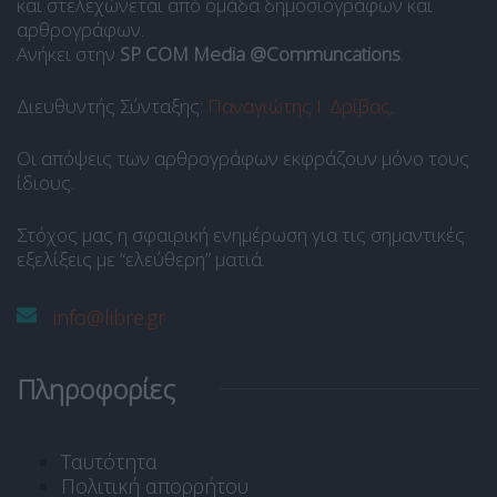
και στελεχώνεται από ομάδα δημοσιογράφων και
αρθρογράφων.
Ανήκει στην
SP COM Media @Communcations
.
Διευθυντής Σύνταξης:
Παναγιώτης Ι. Δρίβας
.
Οι απόψεις των αρθρογράφων εκφράζουν μόνο τους
ίδιους.
Στόχος μας η σφαιρική ενημέρωση για τις σημαντικές
εξελίξεις με “ελεύθερη” ματιά.
info@libre.gr
Πληροφορίες
Ταυτότητα
Πολιτική απορρήτου