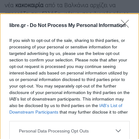
νέα
κακοκαιρία
από τα Βαλκάνια αρχίζει να
επηρεάζει την Ελλάδα, φέρνοντας ψυχρές αέριες
μάζες. Τα πρώτα φαινόμενα θα εμφανιστούν
libre.gr -
Do Not Process My Personal Information
κυρίως στη βόρεια Ελλάδα, με τοπικές καταιγίδες.
If you wish to opt-out of the sale, sharing to third parties, or
Την
Τετάρτη
, η κακοκαιρία θα επεκταθεί στη
processing of your personal or sensitive information for
targeted advertising by us, please use the below opt-out
δυτική, κεντρική και βόρεια Ελλάδα. Αναμένονται
section to confirm your selection. Please note that after your
βροχές και καταιγίδες, κυρίως τις μεσημεριανές
opt-out request is processed you may continue seeing
και απογευματινές ώρες. Την
Πέμπτη
, τα
interest-based ads based on personal information utilized by
us or personal information disclosed to third parties prior to
φαινόμενα θα κινηθούν νοτιότερα. Από την
your opt-out. You may separately opt-out of the further
Παρασκευή
, η κακοκαιρία θα αρχίσει να υποχωρεί
disclosure of your personal information by third parties on the
σταδιακά προς την Κρήτη και τα Δωδεκάνησα.
IAB’s list of downstream participants. This information may
also be disclosed by us to third parties on the
IAB’s List of
Downstream Participants
that may further disclose it to other
third parties.
Facebook
Share on X
Bluesky
Personal Data Processing Opt Outs