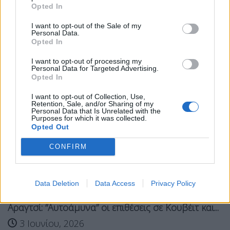
λεωφορειο
χανια
Opted In
I want to opt-out of the Sale of my
Σχετικά Άρθρα
Personal Data.
Opted In
I want to opt-out of processing my
Personal Data for Targeted Advertising.
Opted In
I want to opt-out of Collection, Use,
Retention, Sale, and/or Sharing of my
Personal Data that Is Unrelated with the
Purposes for which it was collected.
Opted Out
CONFIRM
Data Deletion
Data Access
Privacy Policy
Αραγτσί: “Αυτοάμυνα” οι επιθέσεις σε Κουβέιτ και...
3 Ιουνίου, 2026