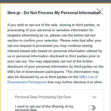
Ο 50χρονος οδηγός, αμέσως μεταφέρθηκε στο
νοσοκομείο Χανίων για να λάβει τις πρώτες
libre.gr -
Do Not Process My Personal Information
βοήθειες.
If you wish to opt-out of the sale, sharing to third parties, or
Εκεί οι γιατροί προχώρησαν σε ράμματα μιας και
processing of your personal or sensitive information for
τα τραύματά του στο κεφάλι ήταν ιδιαίτερα βαθιά.
targeted advertising by us, please use the below opt-out
section to confirm your selection. Please note that after your
opt-out request is processed you may continue seeing
Η αστυνομία ερευνά όλα τα ενδεχόμενα, χωρίς να
interest-based ads based on personal information utilized by
αποκλείεται το κίνητρο της επίθεσης να οφείλεται
us or personal information disclosed to third parties prior to
σε προσωπικές διαφορές.
your opt-out. You may separately opt-out of the further
disclosure of your personal information by third parties on the
IAB’s list of downstream participants. This information may
Facebook
Share on X
Bluesky
also be disclosed by us to third parties on the
IAB’s List of
Downstream Participants
that may further disclose it to other
Email
Copy Link
third parties.
Personal Data Processing Opt Outs
Tags:
επιθεση
κουκουλοφορος
κρητη
I want to opt-out of the Sharing of my
personal data.