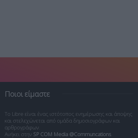
Ποιοι είμαστε
Το Libre είναι ένας ιστότοπος ενημέρωσης και άποψης
και στελεχώνεται από ομάδα δημοσιογράφων και
αρθρογράφων.
Ανήκει στην
SP COM Media @Communcations
.