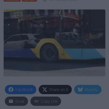
Facebook
Share on X
Bluesky
Email
Copy Link