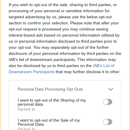
If you wish to opt-out of the sale, sharing to third parties, or
νοσηλεύεται.
processing of your personal or sensitive information for
«Προσπαθούσαμε να της μιλήσουμε,
targeted advertising by us, please use the below opt-out
section to confirm your selection. Please note that after your
δεν ανταποκρινόταν», λέει
opt-out request is processed you may continue seeing
καθηγήτρια της 13χρονης
interest-based ads based on personal information utilized by
us or personal information disclosed to third parties prior to
your opt-out. You may separately opt-out of the further
Τα όσα εκτυλίχθηκαν τη στιγμή που η
13χρονη
disclosure of your personal information by third parties on the
μαθήτρια
έπεσε από το μπαλκόνι του σχολείου
IAB’s list of downstream participants. This information may
της στο Χαϊδάρι
περιγράφει
η
καθηγήτριά
της.
also be disclosed by us to third parties on the
IAB’s List of
Downstream Participants
that may further disclose it to other
third parties.
«Είναι η πρώτη φορά που γίνεται τέτοιο ατύχημα.
Το κορίτσι μιλούσε σε κάποια παιδιά εκείνη τη
Personal Data Processing Opt Outs
στιγμή, ενώ νωρίτερα είχαμε πει σε έναν άλλον
I want to opt-out of the Sharing of my
μαθητή να μην κάθεται εκεί και έφυγε.
Δεν
personal data.
Opted In
πρόλαβε κάποιος να της πει να φύγει και σε
κλάσματα δευτερολέπτου γλίστρησε προς τα
I want to opt-out of the Sale of my
Personal Data.
πίσω
» είπε στο Mega.
Opted In