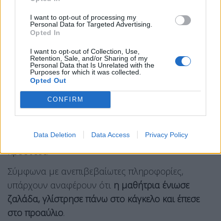
I want to opt-out of processing my
Personal Data for Targeted Advertising.
Opted In
«Ακούστηκαν φωνές από τους μαθητές και
I want to opt-out of Collection, Use,
βγήκαμε έξω να δούμε τι έγινε, κάποια παιδιά
Retention, Sale, and/or Sharing of my
Personal Data that Is Unrelated with the
έτρεξαν στο γραφείο και μας είπαν ότι η μαθήτρια
Purposes for which it was collected.
Opted Out
έπεσε από τα κάγκελα.
Δεν μιλούσε,
προσπαθούσαμε να της μιλήσουμε αλλά δεν
CONFIRM
ανταποκρινόταν. Στο συγκεκριμένο σημείο κάθε
μέρα κάθονται αρκετά παιδιά. Σε όλους γίνονταν
Data Deletion
Data Access
Privacy Policy
συστάσεις να μην κάθονται στα κάγκελα
»
πρόσθεσε.
Σύμφωνα με ανεπιβεβαίωτες πληροφορίες,
υπάρχουν αναφέρουν ότι
η μαθήτρια ένιωσε
ζαλάδα, γλίστρησε πάνω στο κάγκελο και έπεσε
στο προαύλιο
.