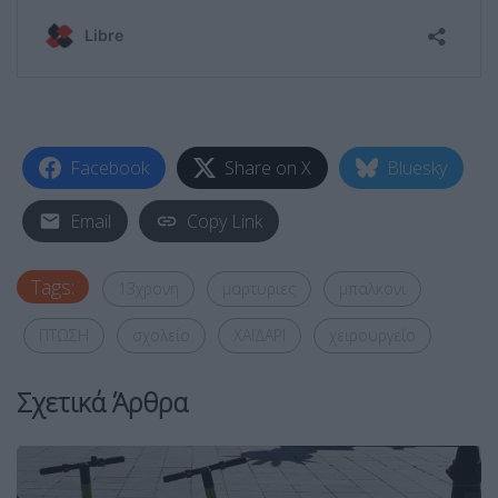
Facebook
Share on X
Bluesky
Email
Copy Link
Tags:
13χρονη
μαρτυριες
μπαλκονι
ΠΤΩΣΗ
σχολείο
ΧΑΪΔΑΡΙ
χειρουργείο
Σχετικά Άρθρα