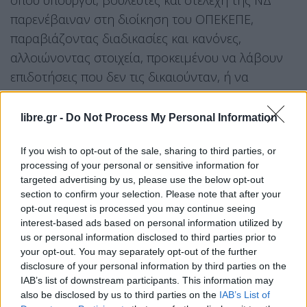
όπου υπουργοί, βουλευτές και στελέχη της ΝΔ
παρενέβαιναν στη διοίκηση του ΟΠΕΚΕΠΕ,
παραβιάζοντας διαδικασίες και κανόνες,
αλλοιώνοντας στοιχεία, προκειμένου να λάβουν
επιδοτήσεις που δεν τις δικαιούνταν, ή να
γλιτώσουν από πρόστιμα και από επιστροφές
επιδοτήσεων που δεν θα έπρεπε να έχουν λάβει.
libre.gr -
Do Not Process My Personal Information
If you wish to opt-out of the sale, sharing to third parties, or
processing of your personal or sensitive information for
targeted advertising by us, please use the below opt-out
section to confirm your selection. Please note that after your
opt-out request is processed you may continue seeing
interest-based ads based on personal information utilized by
us or personal information disclosed to third parties prior to
your opt-out. You may separately opt-out of the further
disclosure of your personal information by third parties on the
IAB’s list of downstream participants. This information may
Το σκάνδαλο αυτό βαραίνει πια προσωπικά τον κ.
also be disclosed by us to third parties on the
IAB’s List of