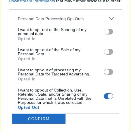
Μητσοτάκη, ο οποίος έχει επιλέξει να καλύπτει τα
Downstream Participants
that may further disclose it to other
third parties.
στελέχη και τους βουλευτές της ΝΔ. Όμως, όσες
προσπάθειες κι αν γίνουν είτε για να αποδομηθεί
Personal Data Processing Opt Outs
Ευρωπαϊκή Εισαγγελία, είτε για να δώσει αθωωτική
I want to opt-out of the Sharing of my
ετυμηγορία η ίδια η κυβέρνηση στον εαυτό της,
personal data.
Opted In
δεν μπορεί να κρυφτεί το μέγεθος του σκανδάλου
και της διασπάθισης του δημοσίου χρήματος».
I want to opt-out of the Sale of my
Personal Data.
Opted In
Facebook
Share on X
Bluesky
I want to opt-out of processing my
Personal Data for Targeted Advertising.
Email
Copy Link
Opted In
I want to opt-out of Collection, Use,
Tags:
Retention, Sale, and/or Sharing of my
ΑΧΤΣΙΟΓΛΟΥ
ΝΕΑ ΑΡΙΣΤΕΡΑ
ΟΠΕΚΕΠΕ
Personal Data that Is Unrelated with the
Purposes for which it was collected.
Opted Out
Σχετικά Άρθρα
CONFIRM