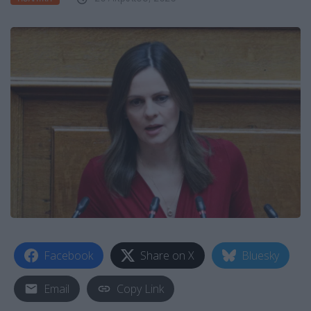
Facebook
Share on X
Bluesky
Email
Copy Link