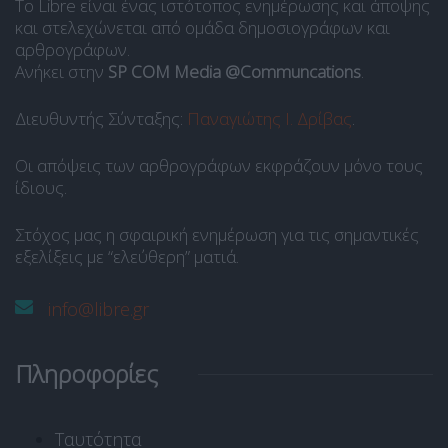
Το Libre είναι ένας ιστότοπος ενημέρωσης και άποψης
και στελεχώνεται από ομάδα δημοσιογράφων και
αρθρογράφων.
Ανήκει στην
SP COM Media @Communcations
.
Διευθυντής Σύνταξης:
Παναγιώτης Ι. Δρίβας
.
Οι απόψεις των αρθρογράφων εκφράζουν μόνο τους
ίδιους.
Στόχος μας η σφαιρική ενημέρωση για τις σημαντικές
εξελίξεις με “ελεύθερη” ματιά.
info@libre.gr
Πληροφορίες
Ταυτότητα