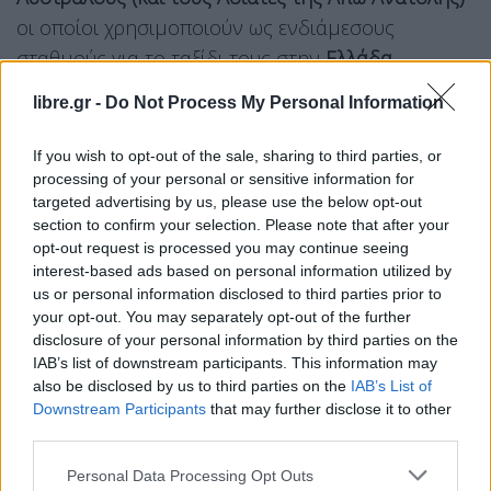
οι οποίοι χρησιμοποιούν ως ενδιάμεσους
σταθμούς για το ταξίδι τους στην
Ελλάδα
αεροδρόμια της Μέσης Ανατολής. Οι εν λόγω
libre.gr -
Do Not Process My Personal Information
φαίνονται ότι τηρούν στάση αναμονής κάτι που
αντικατοπτρίζεται στα νούμερα.
If you wish to opt-out of the sale, sharing to third parties, or
processing of your personal or sensitive information for
Εστω και έτσι όμως, στον (πολύ σκληρό)
targeted advertising by us, please use the below opt-out
τουριστικό ανταγωνισμό, η Ελλάδα έχει να λέει ότι
section to confirm your selection. Please note that after your
opt-out request is processed you may continue seeing
βρίσκεται σε οπωσδήποτε καλύτερη θέση σε
interest-based ads based on personal information utilized by
σχέση με χώρες όπως η
Τουρκία
αλλά και η
us or personal information disclosed to third parties prior to
Κύπρος
. Οι λόγοι είναι ευνόητοι. Η
Κύπρος
,
your opt-out. You may separately opt-out of the further
disclosure of your personal information by third parties on the
γεωγραφικά, “αγγίζει” τα θέατρα των επιχειρήσεων
IAB’s list of downstream participants. This information may
στο Λίβανο ενώ η Τουρκία έχει κάκιστες σχέσεις με
also be disclosed by us to third parties on the
IAB’s List of
το
Ισραήλ
.
Downstream Participants
that may further disclose it to other
third parties.
Για τους tour operators, που φυσικά θέλουν να
Personal Data Processing Opt Outs