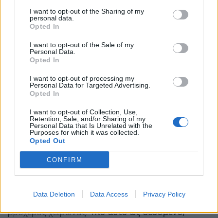
κάνουν τη δουλειά τους, η Ελλάδα φαντάζει
I want to opt-out of the Sharing of my
αυτήν την ώρα ως ένας
ασφαλής προορισμός
και
personal data.
Opted In
σίγουρα πιο ασφαλής από χώρες που βρίσκονται
στα ανατολικά της. Αυτό κατά πάσα πιθανότητα
I want to opt-out of the Sale of my
Personal Data.
δεν πρόκειται να αλλάξει εκτός συγκλονιστικού
Opted In
απροόπτου.
I want to opt-out of processing my
Personal Data for Targeted Advertising.
Η Ελλάδα και οι υπόλοιπες χώρες της Ευρώπης
Opted In
έχουν στο πλευρό τους και την επιθυμία των
I want to opt-out of Collection, Use,
Ευρωπαίων πολιτών να ταξιδέψουν.
Οπως αυτή
Retention, Sale, and/or Sharing of my
Personal Data that Is Unrelated with the
αποτυπώθηκε σε μεγάλη έρευνα που είδε
Purposes for which it was collected.
Opted Out
πρόσφατα το φως της δημοσιότητας, το
82% των
Ευρωπαίων
δηλώνουν ότι και αυτό το καλοκαίρι
CONFIRM
επιθυμούν να ταξιδέψουν έξω από τη χώρα τους
για τις καλοκαιρινές τους διακοπές, ιδιαίτερα τώρα
Data Deletion
Data Access
Privacy Policy
που μεσολάβησε και ένας πολύ σκληρός και
βροχερός χειμώνας.
Υπό αυτό ως δεδομένο,