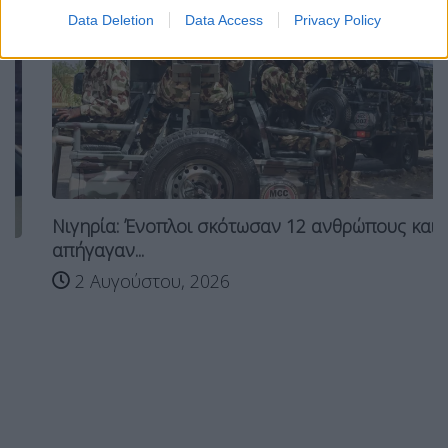
Data Deletion
Data Access
Privacy Policy
Νιγηρία: Ένοπλοι σκότωσαν 12 ανθρώπους και
απήγαγαν...
2 Αυγούστου, 2026