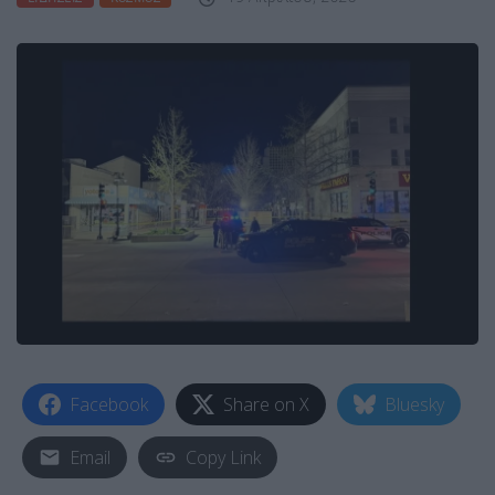
Facebook
Share on X
Bluesky
Email
Copy Link