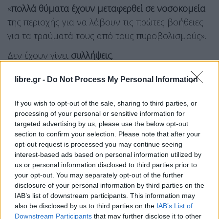
«
πολλά θύματα έχουν μεταφερθεί σε νοσοκομεία
τ
ης περιοχής για να λάβουν τις πρώτες βοήθειες
για τα τραύματά τους από τους πυροβολισμούς».
Δεν έχουν γίνει
συλλήψεις
.
Δεν δόθηκαν αμέσως στη δημοσιότητα
libre.gr -
Do Not Process My Personal Information
περισσότερες λεπτομέρειες σχετικά με τα θύματα
If you wish to opt-out of the sale, sharing to third parties, or
ή έναν πιθανό ύποπτο.
processing of your personal or sensitive information for
targeted advertising by us, please use the below opt-out
section to confirm your selection. Please note that after your
opt-out request is processed you may continue seeing
interest-based ads based on personal information utilized by
us or personal information disclosed to third parties prior to
your opt-out. You may separately opt-out of the further
disclosure of your personal information by third parties on the
IAB’s list of downstream participants. This information may
also be disclosed by us to third parties on the
IAB’s List of
Downstream Participants
that may further disclose it to other