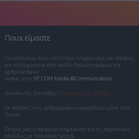
Ποιοι είμαστε
Το Libre είναι ένας ιστότοπος ενημέρωσης και άποψης
και στελεχώνεται από ομάδα δημοσιογράφων και
αρθρογράφων.
Ανήκει στην
SP COM Media @Communcations
.
Διευθυντής Σύνταξης:
Παναγιώτης Ι. Δρίβας
.
Οι απόψεις των αρθρογράφων εκφράζουν μόνο τους
ίδιους.
Στόχος μας η σφαιρική ενημέρωση για τις σημαντικές
εξελίξεις με “ελεύθερη” ματιά.