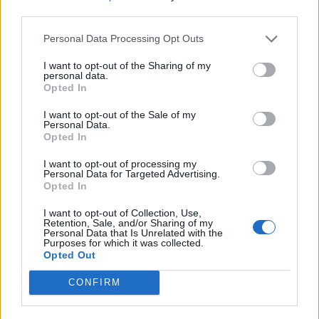
third parties.
Το πανεπιστήμιο ανέφερε πως οι πυροβολισμοί
σημειώθηκαν κοντά στη διασταύρωση των οδών
Personal Data Processing Opt Outs
College και Clinton
, μία συνοικία γνωστή για τη
I want to opt-out of the Sharing of my
νυχτερινή ζωή της.
personal data.
Opted In
Facebook
Share on X
Bluesky
I want to opt-out of the Sale of my
Personal Data.
Opted In
Email
Copy Link
I want to opt-out of processing my
Personal Data for Targeted Advertising.
Tags:
Opted In
Θύματα
πανεπιστημιούπολη
I want to opt-out of Collection, Use,
Πυροβολισμοί
Retention, Sale, and/or Sharing of my
Personal Data that Is Unrelated with the
Purposes for which it was collected.
Opted Out
Σχετικά Άρθρα
CONFIRM