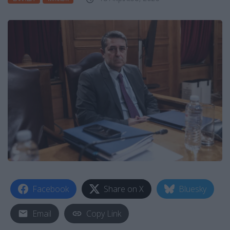
Facebook
Share on X
Bluesky
Email
Copy Link