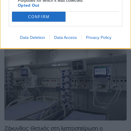
Purposes for which it was collected.
Opted Out
νοσοκομείο
Υγεία
CONFIRM
Σχετικά Άρθρα
Data Deletion
Data Access
Privacy Policy
Ζάκυνθος: Θετικός στη λεπτοσπείρωση ο