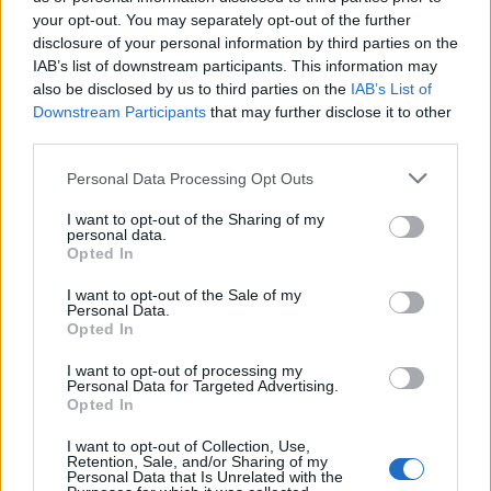
your opt-out. You may separately opt-out of the further
disclosure of your personal information by third parties on the
IAB’s list of downstream participants. This information may
also be disclosed by us to third parties on the
IAB’s List of
Downstream Participants
that may further disclose it to other
third parties.
Personal Data Processing Opt Outs
I want to opt-out of the Sharing of my
personal data.
Opted In
I want to opt-out of the Sale of my
Personal Data.
Facebook
Share on X
Bluesky
Opted In
Email
Copy Link
I want to opt-out of processing my
Personal Data for Targeted Advertising.
Opted In
Tags:
ανευρυσμα
ΕΓΚΕΦΑΛΙΚΟ ΑΝΕΥΡΥΣΜΑ
I want to opt-out of Collection, Use,
Retention, Sale, and/or Sharing of my
Personal Data that Is Unrelated with the
ευαγγελισμος
Κατάσταση Υγείας
μυλωνακης