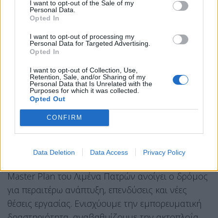
I want to opt-out of the Sale of my
ενσωματώνοντας τις προβλέψεις της ευρωπαϊκής
Personal Data.
Opted In
και εθνικής περιβαλλοντικής νομοθεσίας, με
στόχο τη βιώσιμη λειτουργία του λιμένα.
I want to opt-out of processing my
Personal Data for Targeted Advertising.
Opted In
Η έγκριση εντάσσεται στον συνολικό σχεδιασμό
I want to opt-out of Collection, Use,
για την αναβάθμιση των λιμανιών της χώρας και
Retention, Sale, and/or Sharing of my
Personal Data that Is Unrelated with the
την ενίσχυση του ρόλου τους ως πυλών
Purposes for which it was collected.
Opted Out
ανάπτυξης, διασύνδεσης και ενεργειακής
παρουσίας της Ελλάδας στην Ανατολική
CONFIRM
Μεσόγειο.
Ο Υπουργός Ναυτιλίας και Νησιωτικής Πολιτικής,
Data Deletion
Data Access
Privacy Policy
Βασίλης Κικίλιας, δήλωσε ότι «με την έγκριση του
Master Plan του Λιμένα Πατρών ανοίγει ο δρόμος
για περαιτέρω ανάπτυξη, επενδύσεις και νέες
θέσεις εργασίας. Ενισχύουμε την εμπορευματική
δραστηριότητα, αναβαθμίζουμε την ακτοπλοΐα