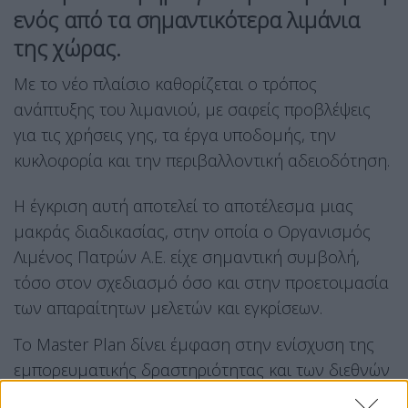
ενός από τα σημαντικότερα λιμάνια
της χώρας.
Με το νέο πλαίσιο καθορίζεται ο τρόπος
ανάπτυξης του λιμανιού, με σαφείς προβλέψεις
για τις χρήσεις γης, τα έργα υποδομής, την
κυκλοφορία και την περιβαλλοντική αδειοδότηση.
Η έγκριση αυτή αποτελεί το αποτέλεσμα μιας
μακράς διαδικασίας, στην οποία ο Οργανισμός
Λιμένος Πατρών Α.Ε. είχε σημαντική συμβολή,
τόσο στον σχεδιασμό όσο και στην προετοιμασία
των απαραίτητων μελετών και εγκρίσεων.
Το Master Plan δίνει έμφαση στην ενίσχυση της
εμπορευματικής δραστηριότητας και των διεθνών
συνδέσεων, στη βελτίωση της ακτοπλοΐας και των