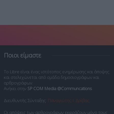
Ποιοι είμαστε
Το Libre είναι ένας ιστότοπος ενημέρωσης και άποψης
και στελεχώνεται από ομάδα δημοσιογράφων και
αρθρογράφων.
Ανήκει στην
SP COM Media @Communcations
.
Διευθυντής Σύνταξης:
Παναγιώτης Ι. Δρίβας
.
Οι απόψεις των αρθρογράφων εκφράζουν μόνο τους