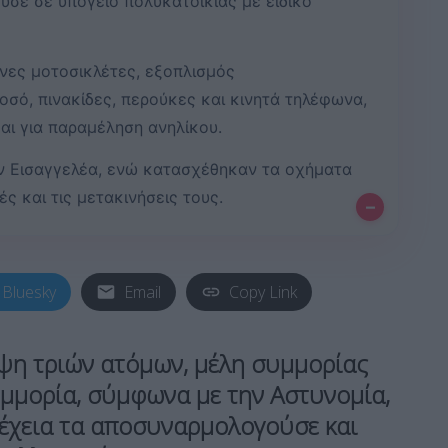
σε σε υπόγειο πολυκατοικίας με ειδικό
νες μοτοσικλέτες, εξοπλισμός
σό, πινακίδες, περούκες και κινητά τηλέφωνα,
αι για παραμέληση ανηλίκου.
ν Εισαγγελέα, ενώ κατασχέθηκαν τα οχήματα
ς και τις μετακινήσεις τους.
–
Bluesky
Email
Copy Link
η τριών ατόμων, μέλη συμμορίας
υμμορία, σύμφωνα με την Αστυνομία,
νέχεια τα αποσυναρμολογούσε και