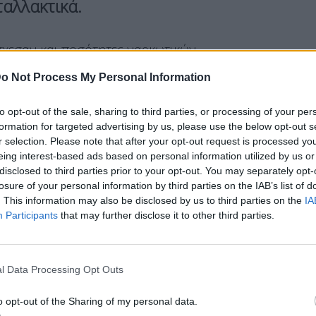
αλλακτικά.
σχεσαν και ποσότητες ναρκωτικών.
o Not Process My Personal Information
to opt-out of the sale, sharing to third parties, or processing of your per
formation for targeted advertising by us, please use the below opt-out s
Δίωξης και Εξιχνίασης Εγκλημάτων Πειραιά/
r selection. Please note that after your opt-out request is processed y
eing interest-based ads based on personal information utilized by us or
ία, τα μέλη της οποίας αφαιρούσαν
disclosed to third parties prior to your opt-out. You may separately opt-
 και πωλούσαν τα ανταλλακτικά.
losure of your personal information by third parties on the IAB’s list of
. This information may also be disclosed by us to third parties on the
IA
Participants
that may further disclose it to other third parties.
ανωτέρω Υπηρεσίας με τη συνδρομή
 Αιδηψού την 14-4-2026, στις περιοχές του
l Data Processing Opt Outs
ικίας, 17, 33 και 36 ετών, μέλη της συμμορίας
o opt-out of the Sharing of my personal data.
αφία –κατά περίπτωση- για διακεκριμένες