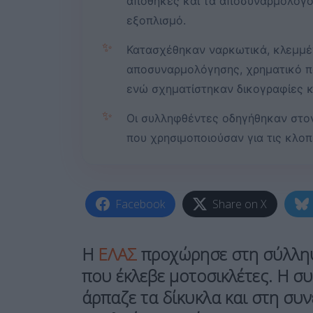
αποθήκες και τα αποσυναρμολογού
εξοπλισμό.
✨
Κατασχέθηκαν ναρκωτικά, κλεμμέ
αποσυναρμολόγησης, χρηματικό πο
ενώ σχηματίστηκαν δικογραφίες κ
✨
Οι συλληφθέντες οδηγήθηκαν στο
που χρησιμοποιούσαν για τις κλοπέ
Facebook
Share on X
Η
ΕΛΑΣ
προχώρησε στη σύλληψ
που έκλεβε μοτοσικλέτες. Η σ
άρπαζε τα δίκυκλα και στη συ