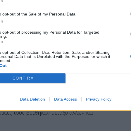
In
ρί όπλων και περί εξαρτησιογόνων ουσιών. Σε
ηματίσθηκε δικογραφία για παραμέληση της
o opt-out of the Sale of my Personal Data.
In
ηγορούμενοι κινούμενοι με όχημα, τύπου mini
to opt-out of processing my Personal Data for Targeted
ing.
περιοχές της Αττικής και τα μετέφεραν σε
In
υ τα απέκρυπταν για λίγες ημέρες, προκειμένου
o opt-out of Collection, Use, Retention, Sale, and/or Sharing
σω τυχόν συστημάτων γεωεντοπισμού.
ersonal Data that Is Unrelated with the Purposes for which it
lected.
Out
CONFIRM
 χώρο που διέθεταν σε υπόγειο πολυκατοικίας,
με ειδικό για το σκοπό αυτό εξοπλισμό, και
Data Deletion
Data Access
Privacy Policy
τους.
οικίες τους βρέθηκαν μεταξύ άλλων και