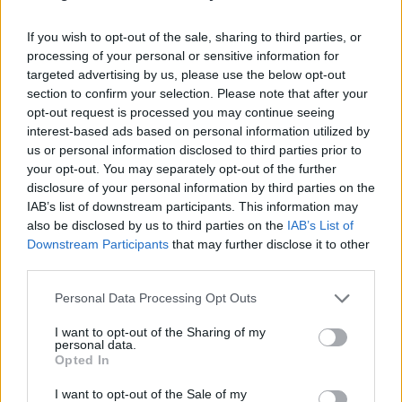
Κωνσταντόπουλος επισήμανε ότι «
έτσι όπως
If you wish to opt-out of the sale, sharing to third parties, or
γίνεται η δίκη παραβιάζεται συστηματικά και
processing of your personal or sensitive information for
ηθελημένα η αρχή της δημοσιότητας
», ενώ
targeted advertising by us, please use the below opt-out
σχολιάζοντας εκείνους που λένε ότι “συγγενείς δεν
section to confirm your selection. Please note that after your
opt-out request is processed you may continue seeing
θέλουν να γίνει η δίκη”, ο κ. Κωνσταντόπουλος
interest-based ads based on personal information utilized by
σημείωσε: Μόνο ένα νερουλιασμένο, βρώμικο
us or personal information disclosed to third parties prior to
μυαλό θα το έλεγε αυτό».
your opt-out. You may separately opt-out of the further
disclosure of your personal information by third parties on the
Όσον αφορά την παράσταση προς Υποστήριξη
IAB’s list of downstream participants. This information may
also be disclosed by us to third parties on the
IAB’s List of
της Κατηγορίας που προτίθεται να δηλώσει το
Downstream Participants
that may further disclose it to other
Δημόσιο στη δίκη για το δυστύχημα των Τεμπών,
third parties.
ο κ. Κωνσταντόπουλος διερωτήθηκε: «
Γιατί δεν
Personal Data Processing Opt Outs
παραστάθηκε το Δημόσιο σε όλη την πορεία της
υπόθεσης; Τώρα απεφάσισε ότι είναι καιρός να
I want to opt-out of the Sharing of my
personal data.
περάσει από την Λάρισα;
Στις άλλες δίκες για τα
Opted In
Τέμπη παρίσταται; Στην υπόθεση του κ.
I want to opt-out of the Sale of my