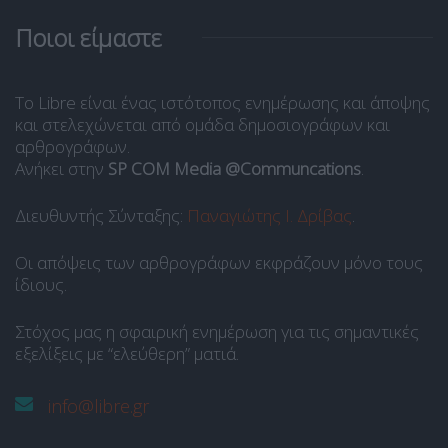
Ποιοι είμαστε
Το Libre είναι ένας ιστότοπος ενημέρωσης και άποψης
και στελεχώνεται από ομάδα δημοσιογράφων και
αρθρογράφων.
Ανήκει στην
SP COM Media @Communcations
.
Διευθυντής Σύνταξης:
Παναγιώτης Ι. Δρίβας
.
Οι απόψεις των αρθρογράφων εκφράζουν μόνο τους
ίδιους.
Στόχος μας η σφαιρική ενημέρωση για τις σημαντικές
εξελίξεις με “ελεύθερη” ματιά.
info@libre.gr