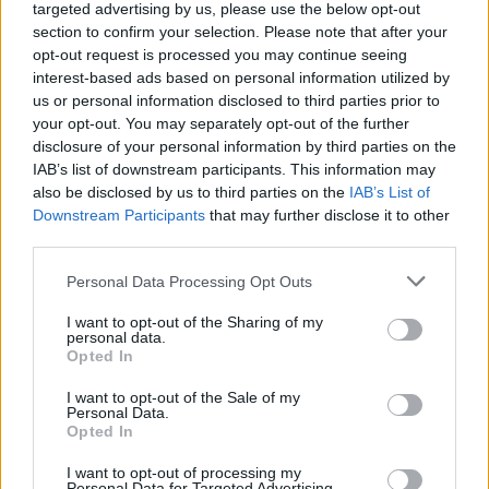
targeted advertising by us, please use the below opt-out
της γνώσης.
section to confirm your selection. Please note that after your
opt-out request is processed you may continue seeing
Η εφαρμογή του συστήματος τοποθετείται στ
α
interest-based ads based on personal information utilized by
us or personal information disclosed to third parties prior to
μέσα του ερχόμενου σχολικού έτους, 2026-27.
your opt-out. You may separately opt-out of the further
disclosure of your personal information by third parties on the
Παράλληλα, από τη νέα σχολική χρονιά, τα διά
IAB’s list of downstream participants. This information may
ζώσης μαθήματα θα επεκταθούν και στους
also be disclosed by us to third parties on the
IAB’s List of
μαθητές της Α’ και Β’ Λυκείου. Μάλιστα, σύμφωνα
Downstream Participants
that may further disclose it to other
third parties.
με το ίδιο Δελτίο Τύπου, πρόθεση της
υπουργού είναι, επίσης, η ένταξη στο Ψηφιακό
Personal Data Processing Opt Outs
Φροντιστήριο και μαθημάτων ελληνομάθειας
I want to opt-out of the Sharing of my
ώστε να στηρίζονται και τα παιδιά από τα σχολεία
personal data.
Opted In
αλλά και τα Τμήματα Ελληνικής Γλώσσας στο
εξωτερικό.
I want to opt-out of the Sale of my
Personal Data.
Opted In
Επαναλήψεις ενόψει Πανελλαδικών
I want to opt-out of processing my
Personal Data for Targeted Advertising.