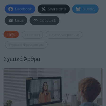
Facebook
Share on X
Bluesky
Email
Copy Link
Tags:
επεκταση
τεχνητη νοημοσυνη
Ψηφιακό Φροντιστήριο
Σχετικά Άρθρα