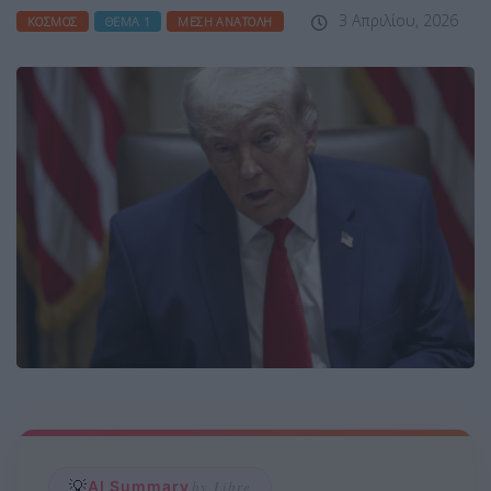
3 Απριλίου, 2026
ΚΌΣΜΟΣ
ΘΈΜΑ 1
ΜΈΣΗ ΑΝΑΤΟΛΉ
💡
AI Summary
by Libre