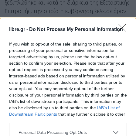
ξεδιπλώθηκε και κατά τη διάρκεια της Εξεταστικής
Επιτροπής, την οποία η κυβέρνηση έκλεισε άρον
άρον, αλλά και η ίδια η ΕΕ και η Κοινή Αγροτική
Πολιτική της, που αποτέλεσε το “λίπασμα” για να
libre.gr -
Do Not Process My Personal Information
φυτρώσει αυτό το όργιο του ρουσφετιού και της
εξαγοράς» αναφέρει το σχόλιο του κόμματος και
If you wish to opt-out of the sale, sharing to third parties, or
processing of your personal or sensitive information for
καταλήγει:
targeted advertising by us, please use the below opt-out
section to confirm your selection. Please note that after your
«Αυτό που απαιτείται είναι να διερευνηθούν
opt-out request is processed you may continue seeing
interest-based ads based on personal information utilized by
όλες οι ποινικές ευθύνες υπουργών και βουλευτών
us or personal information disclosed to third parties prior to
της ΝΔ, αλλά κυρίως ο λαός να “καθίσει στο
your opt-out. You may separately opt-out of the further
σκαμνί” τον βασικό ένοχο, την πολιτική της ΕΕ και
disclosure of your personal information by third parties on the
IAB’s list of downstream participants. This information may
των κυβερνήσεων, που ξεκληρίζει τους
also be disclosed by us to third parties on the
IAB’s List of
βιοπαλαιστές αγρότες προς όφελος των μεγάλων
Downstream Participants
that may further disclose it to other
συμφερόντων και γεννά τα σκάνδαλα και τα
third parties.
ρουσφέτια, ταΐζοντας τα διάφορα τρωκτικά».
Personal Data Processing Opt Outs