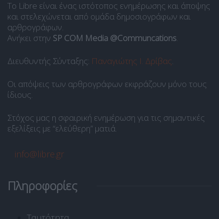
Το Libre είναι ένας ιστότοπος ενημέρωσης και άποψης
και στελεχώνεται από ομάδα δημοσιογράφων και
αρθρογράφων.
Ανήκει στην
SP COM Media @Communcations
.
Διευθυντής Σύνταξης:
Παναγιώτης Ι. Δρίβας
.
Οι απόψεις των αρθρογράφων εκφράζουν μόνο τους
ίδιους.
Στόχος μας η σφαιρική ενημέρωση για τις σημαντικές
εξελίξεις με “ελεύθερη” ματιά.
info@libre.gr
Πληροφορίες
Ταυτότητα