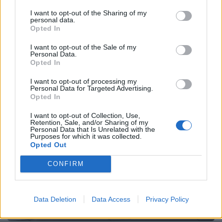
Facebook
Share on X
Bluesky
I want to opt-out of the Sharing of my
personal data.
Opted In
Email
Copy Link
I want to opt-out of the Sale of my
Personal Data.
Opted In
Tags:
ΚΚΕ
ΟΠΕΚΕΠΕ
I want to opt-out of processing my
Personal Data for Targeted Advertising.
Σχετικά Άρθρα
Opted In
I want to opt-out of Collection, Use,
Retention, Sale, and/or Sharing of my
Personal Data that Is Unrelated with the
Purposes for which it was collected.
Opted Out
CONFIRM
Data Deletion
Data Access
Privacy Policy