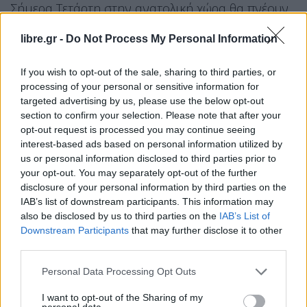
Σήμερα Τετάρτη στην ανατολική χώρα θα πνέουν
ανατολικοί νοτιοανατολικοί άνεμοι εντάσεως 7 με
libre.gr -
Do Not Process My Personal Information
9 και τοπικά στην περιοχή των Δωδεκανήσων 10
μποφόρ.
If you wish to opt-out of the sale, sharing to third parties, or
processing of your personal or sensitive information for
Πυκνές χιονοπτώσεις θα σημειωθούν την Τετάρτη
targeted advertising by us, please use the below opt-out
στα ορεινά της Ηπείρου και της Μακεδονίας.
section to confirm your selection. Please note that after your
opt-out request is processed you may continue seeing
Ισχυρές βροχές και καταιγίδες, πιο συγκεκριμένα
interest-based ads based on personal information utilized by
προβλέπονται:
us or personal information disclosed to third parties prior to
your opt-out. You may separately opt-out of the further
Την Τετάρτη (01-04-26)
disclosure of your personal information by third parties on the
IAB’s list of downstream participants. This information may
α. Στα νησιά του Ιονίου και στη νοτιοδυτική
also be disclosed by us to third parties on the
IAB’s List of
Downstream Participants
that may further disclose it to other
Πελοπόννησο (πορτοκαλί προειδοποίηση).
third parties.
β. Στην ανατολική Πελοπόννησο μέχρι αργά τη
νύχτα (κόκκινη προειδοποίηση).
Personal Data Processing Opt Outs
γ. Στην ανατολική Στερεά, την Εύβοια, τη
I want to opt-out of the Sharing of my
personal data.