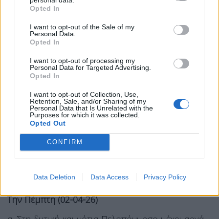
Θεσσαλία και τις Σποράδες από το απόγευμα
Opted In
μέχρι αργά τη νύχτα (κόκκινη προειδοποίηση).
I want to opt-out of the Sale of my
δ. Στην Πιερία από το απόγευμα μέχρι αργά τη
Personal Data.
νύχτα (πορτοκαλί προειδοποίηση).
Opted In
ε. Στην Αττική από νωρίς το απόγευμα μέχρι αργά
I want to opt-out of processing my
Personal Data for Targeted Advertising.
τη νύχτα (κόκκινη προειδοποίηση).
Opted In
στ. Στις Κυκλάδες και την Κρήτη από νωρίς το
I want to opt-out of Collection, Use,
απόγευμα μέχρι αργά τη νύχτα (πορτοκαλί
Retention, Sale, and/or Sharing of my
Personal Data that Is Unrelated with the
προειδοποίηση).
Purposes for which it was collected.
Opted Out
ζ. Στα νησιά του Ανατολικού Αιγαίου από αργά το
απόγευμα μέχρι αργά τη νύχτα (πορτοκαλί
CONFIRM
προειδοποίηση).
η. Στα Δωδεκάνησα από αργά το απόγευμα
Data Deletion
Data Access
Privacy Policy
(κόκκινη προειδοποίηση).
Την Πέμπτη (02-04-26)
α. Στη δυτική και νότια Πελοπόννησο μέχρι αργά