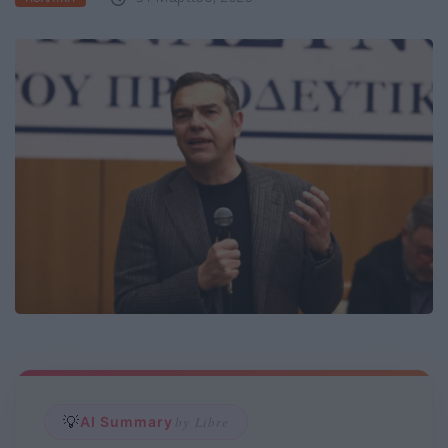
💡
AI Summary
by Libre