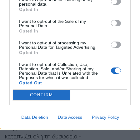
Διαβάζοντάς το στάθηκα για λίγο στο παρακάτω
personal data.
Opted In
ενδιαφέρον απόσπασμα :
I want to opt-out of the Sale of my
«Είμαι πεπεισμένη ότι αρκετοί από τους πολίτες
Personal Data.
και τα δημόσια πρόσωπα που είχαν μολυνθεί από
Opted In
το Predator δεν το κατήγγειλαν, γιατί ήξεραν πως
I want to opt-out of processing my
Personal Data for Targeted Advertising.
η διαρροή μιας καθημερινής τους επικοινωνίας
Opted In
θα ήταν από μόνη της πρόβλημα. Ήξερα επίσης
I want to opt-out of Collection, Use,
πως η παραδοχή ότι παρακολουθούνται πιθανώς
Retention, Sale, and/or Sharing of my
Personal Data that Is Unrelated with the
θα οδηγούσε στην πτώση της κυβέρνησης και στο
Purposes for which it was collected.
τέλος της πολιτικής τους καριέρας. Ο
Opted Out
παρακολουθούμενος είναι και εν δυνάμει
CONFIRM
εκβιαζόμενος, κανένας πιθανά εκβιαζόμενος δεν
είναι κατάλληλος για μια επόμενη κυβέρνηση, η
Data Deletion
Data Access
Privacy Policy
μόνη του ελπίδα είναι η διατήρηση των
ισορροπιών. Κι αυτή είναι μια ελπίδα ικανή να
καταπνίξει όλη τη δυσφορία.»