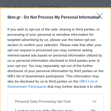
Η ανάρτηση του Αλέξη Τσίπρα:
Έπεσε χθες στα χέρια μου το νέο βιβλίο της
libre.gr -
Do Not Process My Personal Information
δημοσιογράφου Ε
λίζας Τριανταφύλλου
με θέμα
If you wish to opt-out of the sale, sharing to third parties, or
την αποκάλυψη του μεγαλύτερου σκανδάλου της
processing of your personal or sensitive information for
Μεταπολίτευσης, του σκανδάλου των υποκλοπών.
targeted advertising by us, please use the below opt-out
Είναι ένα βιβλίο που δεν σε αφήνει να το
section to confirm your selection. Please note that after your
opt-out request is processed you may continue seeing
αφήσεις, τουλάχιστον όχι πριν διαβάσεις και τις
interest-based ads based on personal information utilized by
160 σελίδες του μέσα σε ένα βράδυ.
us or personal information disclosed to third parties prior to
Το «Ρεπορτάζ» είναι αποκαλυπτικό για το πώς δρα
your opt-out. You may separately opt-out of the further
disclosure of your personal information by third parties on the
ένα ολόκληρο οικοσύστημα επιχειρηματιών και
IAB’s list of downstream participants. This information may
στελεχών μυστικών υπηρεσιών μέσα στους
also be disclosed by us to third parties on the
IAB’s List of
κρατικούς μηχανισμούς, αλλά ταυτόχρονα είναι
Downstream Participants
that may further disclose it to other
third parties.
και ενδεικτικό της κοινωνικής προσφοράς που
μπορεί να προσφέρει η δημοσιογραφική έρευνα
Personal Data Processing Opt Outs
όταν αυτή επιμένει στην αναζήτηση της αλήθειας.
I want to opt-out of the Sharing of my