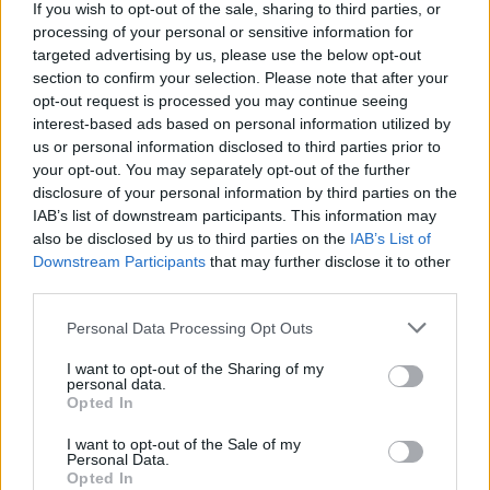
If you wish to opt-out of the sale, sharing to third parties, or
τα τιμαλφή και τα αφιερώματα των πιστών. Τα
processing of your personal or sensitive information for
στελέχη του γραφείου ασφαλείας του
targeted advertising by us, please use the below opt-out
Λιμεναρχείου
της Τήνου όμως, τα βρήκαν και τα
section to confirm your selection. Please note that after your
opt-out request is processed you may continue seeing
παρέδωσαν στον ιερέα του ναού. Ο 37χρονος θα
interest-based ads based on personal information utilized by
οδηγηθεί στον Εισαγγελέα Πρωτοδικών Σύρου.
us or personal information disclosed to third parties prior to
your opt-out. You may separately opt-out of the further
Facebook
Share on X
Bluesky
disclosure of your personal information by third parties on the
IAB’s list of downstream participants. This information may
also be disclosed by us to third parties on the
IAB’s List of
Email
Copy Link
Downstream Participants
that may further disclose it to other
third parties.
Tags:
ΔΙΑΡΡΗΚΤΕΣ
Τάματα
Τήνος
Personal Data Processing Opt Outs
I want to opt-out of the Sharing of my
Σχετικά Άρθρα
personal data.
Opted In
I want to opt-out of the Sale of my
Personal Data.
Opted In