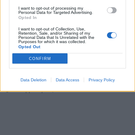
I want to opt-out of processing my
Personal Data for Targeted Advertising.
Opted In
I want to opt-out of Collection, Use,
Retention, Sale, and/or Sharing of my
Personal Data that Is Unrelated with the
Purposes for which it was collected.
Opted Out
CONFIRM
Σε κατάσταση έκτακτης ανάγκης η Τήνος:
Εκτεταμένες...
Data Deletion
Data Access
Privacy Policy
19 Φεβρουαρίου, 2026