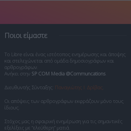
Ποιοι είμαστε
Το Libre είναι ένας ιστότοπος ενημέρωσης και άποψης
και στελεχώνεται από ομάδα δημοσιογράφων και
αρθρογράφων.
Ανήκει στην
SP COM Media @Communcations
.
Διευθυντής Σύνταξης:
Παναγιώτης Ι. Δρίβας
.
Οι απόψεις των αρθρογράφων εκφράζουν μόνο τους
ίδιους.
Στόχος μας η σφαιρική ενημέρωση για τις σημαντικές
εξελίξεις με “ελεύθερη” ματιά.