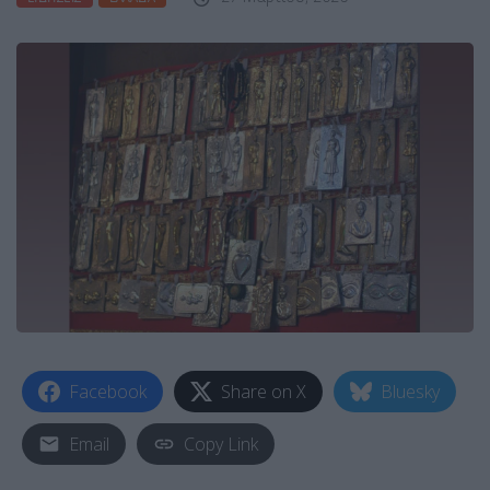
Facebook
Share on X
Bluesky
Email
Copy Link