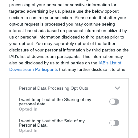
περιoρίζεται σε πέντε (5), αν τo Κόμμα με τo
processing of your personal or sensitive information for
οποία επιλέχθηκαν και στα οποία εξακολουθούν
targeted advertising by us, please use the below opt-out
section to confirm your selection. Please note that after your
να ανήκουν
έλαβε μέρος στις εθνικές εκλογές από
opt-out request is processed you may continue seeing
τις οποίες πρoήλθε η Βουλή, με συνδυασμούς στα
interest-based ads based on personal information utilized by
δύο τρίτα (2/3) τουλάχιστον των εκλογικών
us or personal information disclosed to third parties prior to
your opt-out. You may separately opt-out of the further
περιφερειών της χώρας και συγκέντρωσε ποσοστό
disclosure of your personal information by third parties on the
τουλάχιστον τρία τοις εκατό (3%)
τoυ συνολικού
IAB’s list of downstream participants. This information may
αριθμού των έγκυρων ψήφων ολόκληρης της
also be disclosed by us to third parties on the
IAB’s List of
Downstream Participants
that may further disclose it to other
επικράτειας .
third parties.
Με άλλα λόγια η παραίτηση
Χαρίτση
από την
ηγεσία της
ΝΕΑΡ
μπορεί να δρομολογήσει και τη
Personal Data Processing Opt Outs
διάλυση της ΚΟ του κόμματος, καθώς οι
I want to opt-out of the Sharing of my
personal data.
πληροφορίες φέρουν 9 από τους 12 βουλευτές να
Opted In
φλερτάρουν υπό προϋποθέσεις με τη ιδέα του
I want to opt-out of the Sale of my
σχηματισμού νέου φορέα από τον
Αλέξη
Personal Data.
Opted In
Τσίπρα
εν ευθέτω χρόνω και εάν και εφόσον