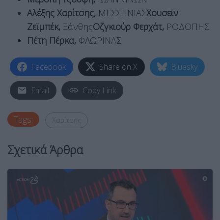
Αλέξης Χαρίτσης,
ΜΕΣΣΗΝΙΑΣ
Χουσεϊν
Ζεϊμπέκ,
Ξάνθης
Οζγκιούρ Φερχάτ,
ΡΟΔΟΠΗΣ
Πέτη Πέρκα,
ΦΛΩΡΙΝΑΣ
Facebook
Share on X
Bluesky
Email
Copy Link
Tags:
Χαρίτσης
Σχετικά Άρθρα