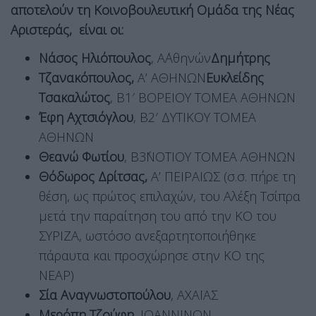
αποτελούν τη Κοινοβουλευτική Ομάδα της Νέας
Αριστεράς, είναι οι:
Νάσος Ηλιόπουλος
, Α΄Αθηνών
Δημήτρης
Τζανακόπουλος,
Α’ ΑΘΗΝΩΝ
Ευκλείδης
Τσακαλώτος
, Β1′ ΒΟΡΕΙΟΥ ΤΟΜΕΑ ΑΘΗΝΩΝ
Έφη Αχτσιόγλου
, Β2′ ΔΥΤΙΚΟΥ ΤΟΜΕΑ
ΑΘΗΝΩΝ
Θεανώ Φωτίου
, Β3΄ΝΟΤΙΟΥ ΤΟΜΕΑ ΑΘΗΝΩΝ
Θόδωρος Δρίτσας,
Α’ ΠΕΙΡΑΙΩΣ (σ.σ. πήρε τη
θέση, ως πρώτος επιλαχών, του Αλέξη Τσίπρα
μετά την παραίτηση του από την ΚΟ του
ΣΥΡΙΖΑ, ωστόσο ανεξαρτητοποιήθηκε
πάραυτα και προσχώρησε στην ΚΟ της
ΝΕΑΡ)
Σία Αναγνωστοπούλου
, ΑΧΑΪΑΣ
Μερόπη Τζούφη,
ΙΩΑΝΝΙΝΩΝ