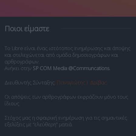
Ποιοι είμαστε
Το Libre είναι ένας ιστότοπος ενημέρωσης και άποψης
και στελεχώνεται από ομάδα δημοσιογράφων και
αρθρογράφων.
Ανήκει στην
SP COM Media @Communcations
.
Διευθυντής Σύνταξης:
Παναγιώτης Ι. Δρίβας
.
Οι απόψεις των αρθρογράφων εκφράζουν μόνο τους
ίδιους.
Στόχος μας η σφαιρική ενημέρωση για τις σημαντικές
εξελίξεις με “ελεύθερη” ματιά.