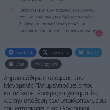
✨
Επτά στελέχη των εταιριών ερευνώνται
ποινικά, ενώ ανοίγει ο δρόμος για νέες
διώξεις και επανεξέταση πράξεων
κατασκοπείας με νέους εμπλεκόμενους.
–
Facebook
Share on X
Bluesky
Email
Copy Link
Δημοσιεύθηκε η
απόφαση
του
Μονομελές Πλημμελειοδικείο που
καταδίκασε τέσσερις
επιχειρηματίες
για την υπόθεση των
υποκλοπών
μέσω
του κατασκοπευτικού
λογισμικού