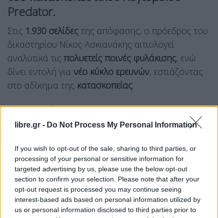
Predator
.
Στις
1.930 σελίδες
της απόφασης, ο πρόεδρος του
δικαστηρίου Νίκος Ασκιανάκης αιτιολογεί
αναλυτικά τις
πολυετείς ποινές φυλάκισης
, ενώ
δίνει εντολή για
νέο κύκλο ερευνών
, εστιάζοντας
στο αδίκημα της
κατασκοπείας
.
Η
Εισαγγελία Πρωτοδικών
θα αναλάβει πλέον να
προχωρήσει σε
νέες ποινικές έρευνες
για πρόσωπα
libre.gr -
Do Not Process My Personal Information
που μέχρι σήμερα δεν είχαν τεθεί υπό
δικαστικό
If you wish to opt-out of the sale, sharing to third parties, or
έλεγχο
.
processing of your personal or sensitive information for
Το
σκεπτικό της απόφασης
αποκαλύπτει τον
targeted advertising by us, please use the below opt-out
section to confirm your selection. Please note that after your
τρόπο λειτουργίας του
Predator
, την
opt-out request is processed you may continue seeing
απομακρυσμένη πρόσβαση
σε ευαίσθητα αρχεία
interest-based ads based on personal information utilized by
και την έκταση των
δεδομένων
που μπορούν να
us or personal information disclosed to third parties prior to