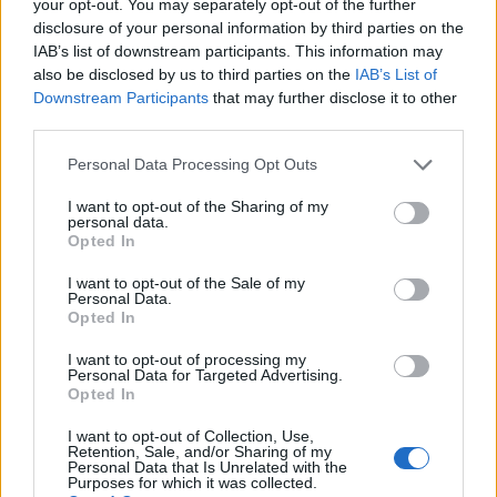
your opt-out. You may separately opt-out of the further
υποκλαπούν. Ιδιαίτερη σημασία δίνεται σε
disclosure of your personal information by third parties on the
πρόσωπα που χειρίζονται
κρατικά απόρρητα
και
IAB’s list of downstream participants. This information may
ευαίσθητες πληροφορίες
, με αναφορά στον
also be disclosed by us to third parties on the
IAB’s List of
Downstream Participants
that may further disclose it to other
Χρήστος Σπίρτζης και τα
απόρρητα έγγραφα
στη
third parties.
συσκευή του, τα οποία περιλάμβαναν
Personal Data Processing Opt Outs
διαπραγματεύσεις για την Υπηρεσία Πολιτικής
Αεροπορίας, αξιολόγηση του
ESM
και
I want to opt-out of the Sharing of my
personal data.
τηλεγραφήματα της
Ελληνικής Πρεσβείας στο
Opted In
Άμπου Ντάμπι
.
I want to opt-out of the Sale of my
Personal Data.
Παράλληλα, η υπόθεση συνδέεται με την
Opted In
επιμόλυνση της συσκευής του Νίκος Ανδρουλάκης
I want to opt-out of processing my
Personal Data for Targeted Advertising.
και άλλων
24 «στόχων»
, ενώ η χρήση
Opted In
προπληρωμένης κάρτας
για τα μολυσμένα
I want to opt-out of Collection, Use,
μηνύματα εντοπίστηκε κοντά σε εγκαταστάσεις
Retention, Sale, and/or Sharing of my
Personal Data that Is Unrelated with the
της ΕΥΠ.
Purposes for which it was collected.