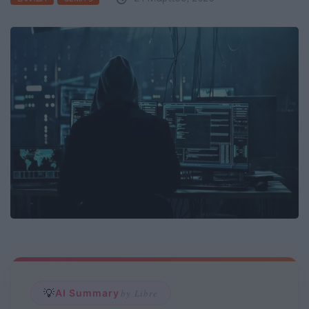
💡
AI Summary
by Libre