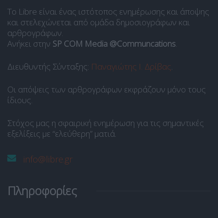
Το Libre είναι ένας ιστότοπος ενημέρωσης και άποψης
και στελεχώνεται από ομάδα δημοσιογράφων και
αρθρογράφων.
Ανήκει στην
SP COM Media @Communcations
.
Διευθυντής Σύνταξης:
Παναγιώτης Ι. Δρίβας
.
Οι απόψεις των αρθρογράφων εκφράζουν μόνο τους
ίδιους.
Στόχος μας η σφαιρική ενημέρωση για τις σημαντικές
εξελίξεις με “ελεύθερη” ματιά.
info@libre.gr
Πληροφορίες