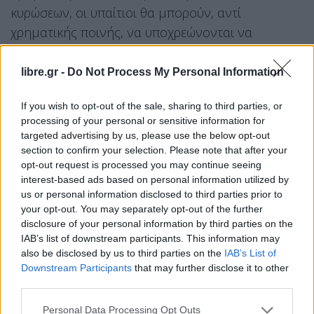
κυρώσεων, οι υπαίτιοι θα μπορούν, αντί
χρηματικής ποινής, να υποχρεώνονται να
συμμετέχουν σε εργασίες αποκατάστασης των
ζημιών που προκάλεσαν, όπως καθαρισμοί,
libre.gr -
Do Not Process My Personal Information
αποκατάσταση φθορών και συναφείς εργασίες σε
If you wish to opt-out of the sale, sharing to third parties, or
μέσα και εγκαταστάσεις του παθόντα
processing of your personal or sensitive information for
συγκοινωνιακού φορέα.
targeted advertising by us, please use the below opt-out
section to confirm your selection. Please note that after your
Πάταξη της εισιτηριοδιαφυγής και
opt-out request is processed you may continue seeing
αυστηροποίηση προστίμων
interest-based ads based on personal information utilized by
us or personal information disclosed to third parties prior to
Το νομοσχέδιο εισάγει ένα ενιαίο και πιο
your opt-out. You may separately opt-out of the further
disclosure of your personal information by third parties on the
αποτελεσματικό πλαίσιο για την αντιμετώπιση της
IAB’s list of downstream participants. This information may
εισιτηριοδιαφυγής, με την αύξηση του προστίμου
also be disclosed by us to third parties on the
IAB’s List of
κατά 30 ευρώ, το οποίο ορίζεται πλέον στα 100
Downstream Participants
that may further disclose it to other
third parties.
ευρώ για τη μη κατοχή κανονικού εισιτηρίου στα
μέσα μαζικής μεταφοράς (λεωφορεία, μετρό,
Personal Data Processing Opt Outs