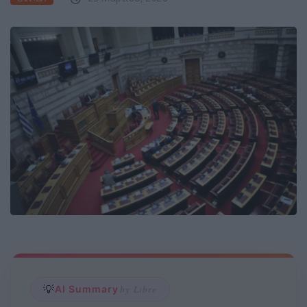
💡
AI Summary
by Libre