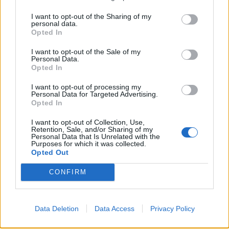
τραμ, ηλεκτρικός, τρόλεϊ) σε Αθήνα και
I want to opt-out of the Sharing of my
Θεσσαλονίκη, από 72 ευρώ που ίσχυε έως σήμερα.
personal data.
Opted In
Για τους επιβάτες που δικαιούνται μειωμένο
I want to opt-out of the Sale of my
εισιτήριο, το πρόστιμο αυξάνεται κατά 16 ευρώ και
Personal Data.
Opted In
ορίζεται πλέον στα 50 ευρώ, ενώ προβλέπεται
δυνατότητα μείωσης του προστίμου στο ήμισυ,
I want to opt-out of processing my
Personal Data for Targeted Advertising.
εφόσον ο παραβάτης προμηθευτεί κάρτα
Opted In
απεριορίστων διαδρομών, ενισχύοντας έτσι τα
I want to opt-out of Collection, Use,
κίνητρα συμμόρφωσης.
Retention, Sale, and/or Sharing of my
Personal Data that Is Unrelated with the
Purposes for which it was collected.
Στόχος των παρεμβάσεων είναι η περαιτέρω
Opted Out
μείωση της εισιτηριοδιαφυγής και η
CONFIRM
αποκατάσταση ίσων όρων για όλους τους χρήστες
των μέσων μαζικής μεταφοράς, ώστε να πάψει η
αδικία εις βάρος των συνεπών επιβατών.
Data Deletion
Data Access
Privacy Policy
Αυστηροποίηση ποινών για επιθέσεις