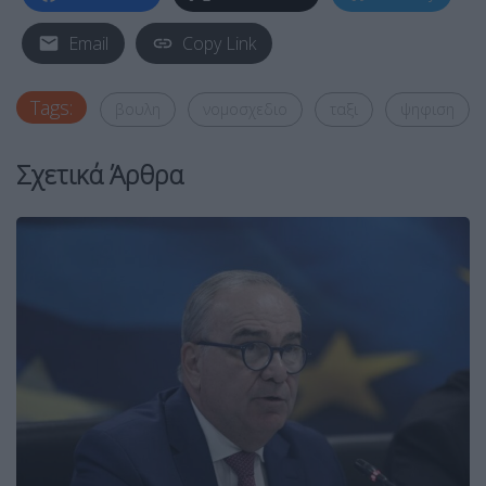
Email
Copy Link
Tags:
βουλη
νομοσχεδιο
ταξι
ψηφιση
Σχετικά Άρθρα