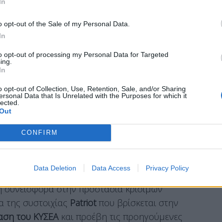
In
ός Κυριάκος
Μητσοτάκης
εξέπεμψε χθες μήνυμα
o opt-out of the Sale of my Personal Data.
 έχει έναν σαφή και εφαρμόσιμο οδικό χάρτη σε
In
κό έδαφος.
to opt-out of processing my Personal Data for Targeted
ήμα στην κατεύθυνση που συζητήθηκε στη
ing.
In
στηκε η ανάγκη να αποκτήσει σύντομα η ΕΕ
ίπτωση που χρειαστεί να ενεργοποιηθεί η ρήτρα
o opt-out of Collection, Use, Retention, Sale, and/or Sharing
ersonal Data that Is Unrelated with the Purposes for which it
 της ευρωπαϊκής συνθήκης.
Άρθρο το οποίο επί
lected.
Out
ς ευρωπαϊκές χώρες, με πρώτη την Ελλάδα,
προσφέροντας αεροναυτική υποστήριξη για την
CONFIRM
Data Deletion
Data Access
Privacy Policy
κή συνεισφορά στην προστασία κρίσιμων
α της συστοιχίας
Patriot
που βρίσκεται στην
φαση του ΚΥΣΕΑ
και προέβη τις προηγούμενες