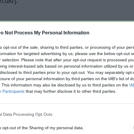
τάκη.
o Not Process My Personal Information
to opt-out of the sale, sharing to third parties, or processing of your per
επιπτώσεις που ήδη καταγράφονται στο πεδίο
formation for targeted advertising by us, please use the below opt-out s
 εξεταστούν όλα τα σενάρια κλιμάκωσης της
r selection. Please note that after your opt-out request is processed y
eing interest-based ads based on personal information utilized by us or
κανικού τελεσιγράφου για άνοιγμα των Στενών
disclosed to third parties prior to your opt-out. You may separately opt-
losure of your personal information by third parties on the IAB’s list of
. This information may also be disclosed by us to third parties on the
IA
ρανικού πυραύλου προς την βάση
Ντιέγκο
Participants
that may further disclose it to other third parties.
 προκαλέσει προβληματισμό σε σχέση με το
αι την δυνητική δυνατότητα χτυπήματος ακόμη
l Data Processing Opt Outs
o opt-out of the Sharing of my personal data.