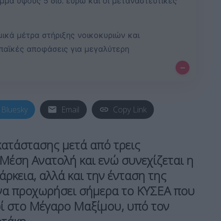
μμα ύψους 5 δισ. ευρώ και οι μεταναστευτικές
ικά μέτρα στήριξης νοικοκυριών και
παϊκές αποφάσεις για μεγαλύτερη
–
Bluesky
Email
Copy Link
κατάστασης μετά από τρεις
Μέση Ανατολή και ενώ συνεχίζεται η
άρκεια, αλλά και την ένταση της
 να προχωρήσει σήμερα το ΚΥΣΕΑ που
ωί στο Μέγαρο Μαξίμου, υπό τον