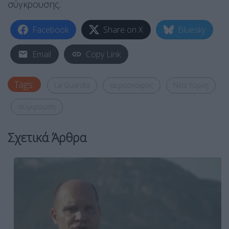
σύγκρουσης.
Facebook
Share on X
Bluesky
Email
Copy Link
Tags:
La Guardia
αεροσκάφος
Νέα Υόρκη
σύγκρουση
Σχετικά Άρθρα