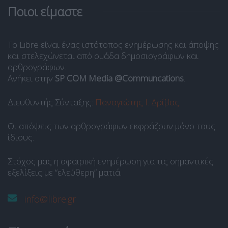
Ποιοι είμαστε
Το Libre είναι ένας ιστότοπος ενημέρωσης και άποψης
και στελεχώνεται από ομάδα δημοσιογράφων και
αρθρογράφων.
Ανήκει στην
SP COM Media @Communcations
.
Διευθυντής Σύνταξης:
Παναγιώτης Ι. Δρίβας
.
Οι απόψεις των αρθρογράφων εκφράζουν μόνο τους
ίδιους.
Στόχος μας η σφαιρική ενημέρωση για τις σημαντικές
εξελίξεις με “ελεύθερη” ματιά.
info@libre.gr