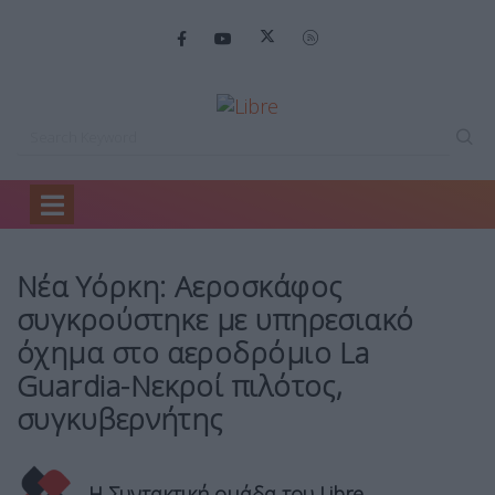
Home
Κόσμος
Νέα Υόρκη: Αεροσκάφος…
Νέα Υόρκη: Αεροσκάφος
συγκρούστηκε με υπηρεσιακό
όχημα στο αεροδρόμιο La
Guardia-Νεκροί πιλότος,
συγκυβερνήτης
Η Συντακτική ομάδα του Libre