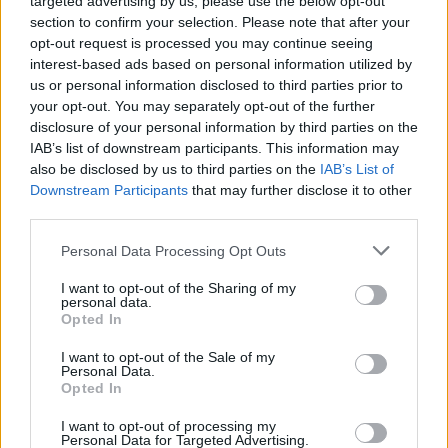
targeted advertising by us, please use the below opt-out
section to confirm your selection. Please note that after your
Το περιστατικό με αναφορές για νεκρούς και
opt-out request is processed you may continue seeing
τραυματίες έγινε στο διεθνές αεροδρόμιο
La
interest-based ads based on personal information utilized by
Guardia
της
Νέας Υόρκης
μετά την προσγείωση
us or personal information disclosed to third parties prior to
your opt-out. You may separately opt-out of the further
επιβατικού αεροσκάφους τύπου
CRJ-900
disclosure of your personal information by third parties on the
(Bombardier)
της
Air Canada Express.
IAB’s list of downstream participants. This information may
also be disclosed by us to third parties on the
IAB’s List of
🇺🇸 BREAKING: Mass casualty incident declared at
Downstream Participants
that may further disclose it to other
LaGuardia Airport, New York.
third parties.
Personal Data Processing Opt Outs
Air Canada Express CRJ-900, approximately 100
passengers, collided with a fire truck on the runway.
I want to opt-out of the Sharing of my
personal data.
Opted In
5 first responders were in the truck. 5 in critical
condition. Fatalities unconfirmed.
I want to opt-out of the Sale of my
Personal Data.
Opted In
All flights…
https://t.co/pF0OihVSdx
I want to opt-out of processing my
pic.twitter.com/oz7IpIwl2T
Personal Data for Targeted Advertising.