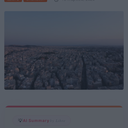
💡
AI Summary
by Libre