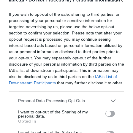
υπολογισμό της παραγόμενης πρότασης, θα
λαμβάνει υπόψιν μόνον την αξία της υπό
If you wish to opt-out of the sale, sharing to third parties, or
processing of your personal or sensitive information for
διάσωση κύριας κατοικίας και όχι των λοιπών
targeted advertising by us, please use the below opt-out
περιουσιακών στοιχείων.
section to confirm your selection. Please note that after your
opt-out request is processed you may continue seeing
Ως αποτέλεσμα, η δόση και τα «κουρέματα» των
interest-based ads based on personal information utilized by
οφειλών του θα είναι ουσιαστικά βελτιωμένα και
us or personal information disclosed to third parties prior to
your opt-out. You may separately opt-out of the further
ανταποκρινόμενα μόνον στην αξία της κατοικίας
disclosure of your personal information by third parties on the
και των εισοδημάτων του, θα διασώζεται η κύρια
IAB’s list of downstream participants. This information may
κατοικία του οφειλέτη, ενώ τα λοιπά περιουσιακά
also be disclosed by us to third parties on the
IAB’s List of
Downstream Participants
that may further disclose it to other
στοιχεία θα εκποιούνται μέσω διαδικασίας
third parties.
ηλεκτρονικού πλειστηριασμού.
Personal Data Processing Opt Outs
Χαρακτηριστικά
I want to opt-out of the Sharing of my
personal data.
– Αλγόριθμος θα λαμβάνει υπόψη μόνον την
Opted In
αξία της κύριας κατοικίας, εφόσον το επιλέξει ο
I want to opt-out of the Sale of my