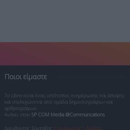
Ποιοι είμαστε
Το Libre είναι ένας ιστότοπος ενημέρωσης και άποψης
και στελεχώνεται από ομάδα δημοσιογράφων και
αρθρογράφων.
Ανήκει στην
SP COM Media @Communcations
.
Διευθυντής Σύνταξης:
Παναγιώτης Ι. Δρίβας
.