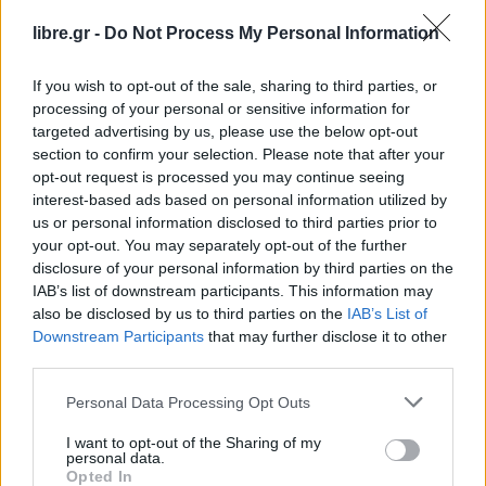
Φύσσα, η οποία βρίσκονταν στη δικαστική
libre.gr -
Do Not Process My Personal Information
αίθουσα.
If you wish to opt-out of the sale, sharing to third parties, or
Οι ποινές για διεύθυνση της εγκληματικής
processing of your personal or sensitive information for
οργάνωσης είναι οι ακόλουθες:
targeted advertising by us, please use the below opt-out
section to confirm your selection. Please note that after your
Νίκος Μιχαλολιάκος: 13 χρόνια
opt-out request is processed you may continue seeing
interest-based ads based on personal information utilized by
Ηλίας Κασιδιάρης: 13 χρόνια
us or personal information disclosed to third parties prior to
Γιάννης Λαγός: 13 χρόνια
your opt-out. You may separately opt-out of the further
disclosure of your personal information by third parties on the
Γιώργος Γερμενής: 13 χρόνια
IAB’s list of downstream participants. This information may
Χρήστος Παππάς: 13 χρόνια
also be disclosed by us to third parties on the
IAB’s List of
Downstream Participants
that may further disclose it to other
third parties.
Ηλία Παναγιώταρος: 13 χρόνια
Αρτέμης Ματθαιόπουλος: 10 χρόνια
Personal Data Processing Opt Outs
Για ένταξη στην εγκληματική οργάνωση οι ποινές
I want to opt-out of the Sharing of my
personal data.
που επιβλήθηκαν είναι:
Opted In