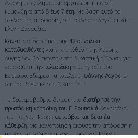
ένταξη σε εγκληματική οργάνωση η ποινή
κυμάνθηκε από
5 έως 7 έτη.
Με βάση αυτό το
σκέλος της απόφασης στη φυλακή οδηγείται και η
Ελένη Ζαρούλια.
Κάνεις ωστόσο από τους
42 συνολικά
καταδικαθέντες
για την υπόθεση της Χρυσής
Αυγής δεν βρίσκονταν στη δικαστική αίθουσα για
να ακούσει την
τελεσίδικη
ετυμηγορία του
Εφετείου. Εξαίρεση αποτελεί ο
Ιωάννης Λαγός
, ο
οποίος βρέθηκε στο δικαστήριο.
Το δευτεροβάθμιο δικαστήριο
διατήρησε την
πρωτόδικη καταδίκη του Γ. Ρουπακιά
δολοφόνου
του Παύλου Φύσσα
σε ισόβια και δέκα έτη
κάθειρξη.
Με ικανοποίηση άκουσε την απόφαση η
μητέρα του αδικοχαμένου μουσικού Μάγδα