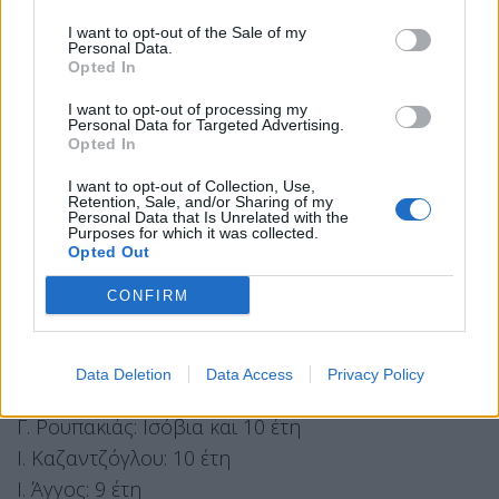
Νίκος Μίχος: 5 έτη φυλάκιση
I want to opt-out of the Sale of my
Personal Data.
Ευστάθιος Μπούκουρας: 5 έτη φυλάκιση
Opted In
Μιχάλης Αρβανίτης: 5 έτη φυλάκιση
I want to opt-out of processing my
Αντώνης Γρέγος: 5 φυλάκιση
Personal Data for Targeted Advertising.
Opted In
Παναγιώτης Ηλιόπουλος: 7 έτη κάθειρξη
Ελένη Ζαρουλια: 5 κάθειρξη
I want to opt-out of Collection, Use,
Retention, Sale, and/or Sharing of my
Πολύβιος Ζησιμόπουλος: 6 κάθειρξη
Personal Data that Is Unrelated with the
Purposes for which it was collected.
Κώστας Μπαρμπαρούσης: 6 έτη κάθειρξης
Opted Out
Νίκος Κουζηλος: 7 κάθειρξη
CONFIRM
Δημήτρης Κουκούτσης: 5 φυλάκιση
Χρυσοβαλάντης Αλεξοπουλος: 5 έτη φυλάκιση
Data Deletion
Data Access
Privacy Policy
Για τη δολοφονία Φύσσα οι ποινές είναι:
Γ. Ρουπακιάς: Ισόβια και 10 έτη
Ι. Καζαντζόγλου: 10 έτη
Ι. Άγγος: 9 έτη